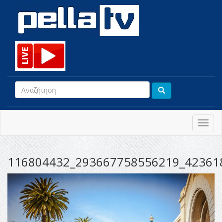
Toggl
navig
116804432_293667758556219_42361