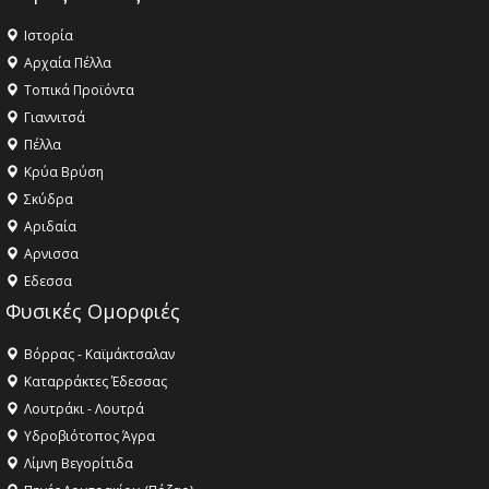
Ιστορία
Αρχαία Πέλλα
Τοπικά Προϊόντα
Γιαννιτσά
Πέλλα
Κρύα Βρύση
Σκύδρα
Αριδαία
Aρνισσα
Eδεσσα
Φυσικές Ομορφιές
Βόρρας - Καϊμάκτσαλαν
Καταρράκτες Έδεσσας
Λουτράκι - Λουτρά
Υδροβιότοπος Άγρα
Λίμνη Βεγορίτιδα