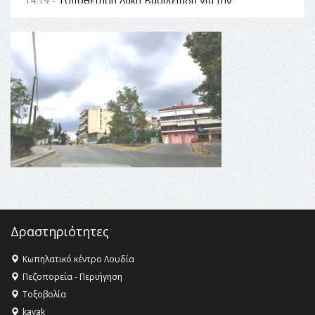
14:19 -
Τοποθέτηση Λάκη Βασιλειάδη για την
Αναθεώρηση του Συντάγματος: «Σε τέτοιες κορυφαίες
θεσμικές διαδικασίες υπάρχει μόνο η ευθύνη απέναντι
στις επόμενες γενιές»
16:35 -
Το πρόγραμμα του ΠΑΟΚ στον δεύτερο γύρο του
Champions League!
16:27 -
Όλυμπος: Εντάχθηκε στον Κατάλογο Παγκόσμιας
Κληρονομιάς της UNESCO – Ομόφωνη η απόφαση Ο
Όλυμπος αναγνωρίστηκε ως φυσικό και πολιτιστικό
αγαθό εξέχουσας οικουμενικής αξίας για την
ανθρωπότητα
16:18 -
ΕΝΟΡΙΑΚΕΣ ΚΑΛΟΚΑΙΡΙΝΕΣ ΔΡΑΣΕΙΣ ΓΙΑ ΠΑΙΔΙΑ
ΣΤΗΝ ΕΔΕΣΣΑ
Δραστηριότητες
Κωπηλατικό κέντρο Λουδία
Πεζοπορεία - Περιήγηση
Τοξοβολία
kayak