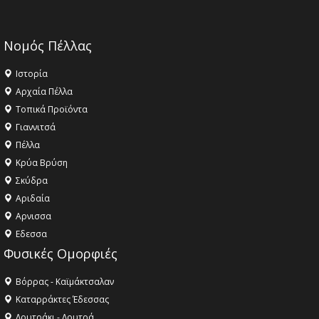
Νομός Πέλλας
Ιστορία
Αρχαία Πέλλα
Τοπικά Προϊόντα
Γιαννιτσά
Πέλλα
Κρύα Βρύση
Σκύδρα
Αριδαία
Aρνισσα
Eδεσσα
Φυσικές Ομορφιές
Βόρρας - Καϊμάκτσαλαν
Καταρράκτες Έδεσσας
Λουτράκι - Λουτρά