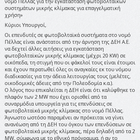
νομό Πέλλας για την εγκατάσταση φωτοβολταϊκών
συστημάτων μικρής κλίμακας για επαγγελματική
χρήση»
Κύριοι Υπουργοί,
Οι επενδυτές σε φωτοβολταϊκά συστήματα στο νομό
Πέλλας είναι ανάστατοι από την άρνηση της ΔΕΗ Α.Ε.
να δεχτεί άλλες αιτήσεις για εγκατάσταση
φωτοβολταϊκών μικρής κλίμακας (μέχρι 20 KW) σε
οικόπεδα, τη στιγμή που οι φάκελοί τους είναι έτοιμοι
και έχουν περατωθεί όλες οι αναγκαίες εκ του νόμου
διαδικασίες για την άδεια λειτουργίας τους (μελέτες,
οικοδομικές άδειες από την Πολεοδομία κ.α.).
Ο λόγος που επικαλείται η ΔΕΗ είναι ότι καλύφθηκε το
πλαφόν των 2 MW που έχει ορισθεί από τα
συναρμόδια υπουργεία για τις επενδύσεις σε
φωτοβολταϊκά μικρής κλίμακας στο νομό Πέλλας.
Άγνωστο ωστόσο παραμένει αν πρόκειται να γίνει
ανανέωση από τη ΔΕΗ του όγκου των επενδύσεων σε
φωτοβολταϊκά μικρής κλίμακας, πέρα δηλαδή από τα 2
MW, σύμφωνα με το εθνικό πρόγραμμα, ή αν το