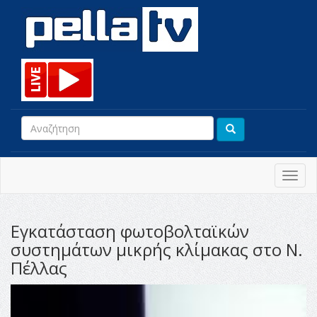
Toggl
navig
Eγκατάσταση φωτοβολταϊκών
συστημάτων μικρής κλίμακας στο Ν.
Πέλλας