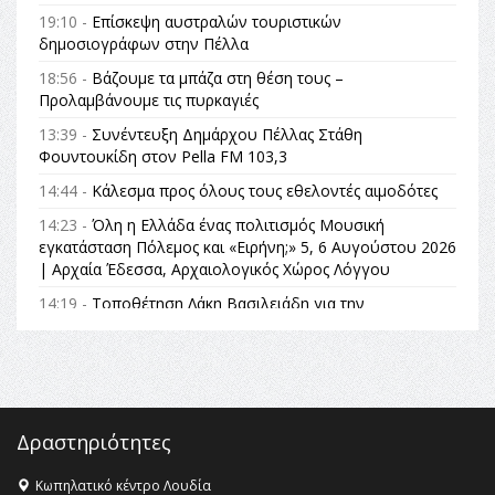
19:10 -
Επίσκεψη αυστραλών τουριστικών
δημοσιογράφων στην Πέλλα
18:56 -
Βάζουμε τα μπάζα στη θέση τους –
Προλαμβάνουμε τις πυρκαγιές
13:39 -
Συνέντευξη Δημάρχου Πέλλας Στάθη
Φουντουκίδη στον Pella FM 103,3
14:44 -
Κάλεσμα προς όλους τους εθελοντές αιμοδότες
14:23 -
Όλη η Ελλάδα ένας πολιτισμός Μουσική
εγκατάσταση Πόλεμος και «Ειρήνη;» 5, 6 Αυγούστου 2026
| Αρχαία Έδεσσα, Αρχαιολογικός Χώρος Λόγγου
14:19 -
Τοποθέτηση Λάκη Βασιλειάδη για την
Αναθεώρηση του Συντάγματος: «Σε τέτοιες κορυφαίες
θεσμικές διαδικασίες υπάρχει μόνο η ευθύνη απέναντι
στις επόμενες γενιές»
16:35 -
Το πρόγραμμα του ΠΑΟΚ στον δεύτερο γύρο του
Champions League!
Δραστηριότητες
16:27 -
Όλυμπος: Εντάχθηκε στον Κατάλογο Παγκόσμιας
Κληρονομιάς της UNESCO – Ομόφωνη η απόφαση Ο
Κωπηλατικό κέντρο Λουδία