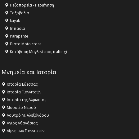
Όλυμπος αναγνωρίστηκε ως φυσικό και πολιτιστικό
Πεζοπορεία - Περιήγηση
αγαθό εξέχουσας οικουμενικής αξίας για την
Τοξοβολία
ανθρωπότητα
kayak
16:18 -
ΕΝΟΡΙΑΚΕΣ ΚΑΛΟΚΑΙΡΙΝΕΣ ΔΡΑΣΕΙΣ ΓΙΑ ΠΑΙΔΙΑ
Ιππασία
ΣΤΗΝ ΕΔΕΣΣΑ
Parapente
Πίστα Moto cross
Κατάβαση Μογλενίτσας (rafting)
Μνημεία και Ιστορία
Ιστορία Έδεσσας
Ιστορία Γιαννιτσών
Ιστορία της Αλμωπίας
Μουσείο Νερού
Λουτρό Μ. Αλεξάνδρου
Αγιος Αθανάσιος
Λίμνη των Γιαννιτσών