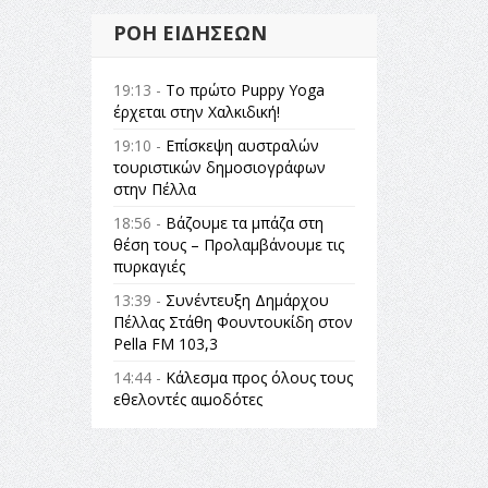
ΡΟΉ ΕΙΔΉΣΕΩΝ
19:13 -
Το πρώτο Puppy Yoga
έρχεται στην Χαλκιδική!
19:10 -
Επίσκεψη αυστραλών
τουριστικών δημοσιογράφων
στην Πέλλα
18:56 -
Βάζουμε τα μπάζα στη
θέση τους – Προλαμβάνουμε τις
πυρκαγιές
13:39 -
Συνέντευξη Δημάρχου
Πέλλας Στάθη Φουντουκίδη στον
Pella FM 103,3
14:44 -
Κάλεσμα προς όλους τους
εθελοντές αιμοδότες
14:23 -
Όλη η Ελλάδα ένας
πολιτισμός Μουσική
εγκατάσταση Πόλεμος και