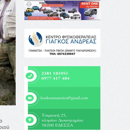
ο
ριού