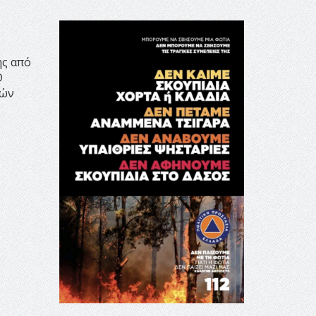
ής από
D
κών