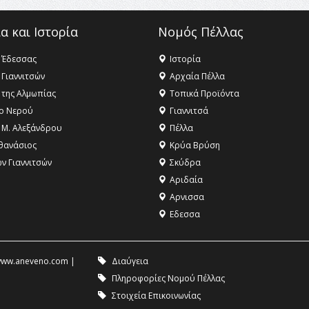
α και Ιστορία
Νομός Πέλλας
 Έδεσσας
Ιστορία
 Γιαννιτσών
Αρχαία Πέλλα
 της Αλμωπίας
Τοπικά Προϊόντα
ο Νερού
Γιαννιτσά
 Μ. Αλεξάνδρου
Πέλλα
θανάσιος
Κρύα Βρύση
ων Γιαννιτσών
Σκύδρα
Αριδαία
Aρνισσα
Eδεσσα
ww.aneveno.com
|
Διαύγεια
Πληροφορίες Νομού Πέλλας
Στοιχεία Επικοινωνίας