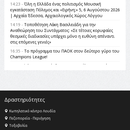
14:23 -
Όλη η Ελλάδα ένας πολιτισμός Μουσική
εγκατάσταση Πόλεμος και «Ειρήνη;» 5, 6 Αυγούστου 2026
| Αρχαία Έδεσσα, Αρχαιολογικός Χώρος Λόγγου
14:19 -
Τοποθέτηση Λάκη Βασιλειάδη για την
Αναθεώρηση του Συντάγματος: «Σε τέτοιες κορυφαίες
θεσμικές διαδικασίες υπάρχει μόνο η ευθύνη απέναντι
στις επόμενες γενιές»
16:35 -
Το πρόγραμμα του ΠΑΟΚ στον δεύτερο γύρο του
Champions League!
16:27 -
Όλυμπος: Εντάχθηκε στον Κατάλογο Παγκόσμιας
Κληρονομιάς της UNESCO – Ομόφωνη η απόφαση Ο
Όλυμπος αναγνωρίστηκε ως φυσικό και πολιτιστικό
αγαθό εξέχουσας οικουμενικής αξίας για την
ανθρωπότητα
16:18 -
ΕΝΟΡΙΑΚΕΣ ΚΑΛΟΚΑΙΡΙΝΕΣ ΔΡΑΣΕΙΣ ΓΙΑ ΠΑΙΔΙΑ
Δραστηριότητες
ΣΤΗΝ ΕΔΕΣΣΑ
Κωπηλατικό κέντρο Λουδία
16:15 -
Εργασίες συντήρησης οδοφωτισμού στην Ενωτική
Πεζοπορεία - Περιήγηση
Οδό Σίνδου από την Περιφέρεια Κεντρικής Μακεδονίας
Τοξοβολία
11:36 -
Λάκης Βασιλειάδης, Συνέντευξη PellaFm 103,3 για