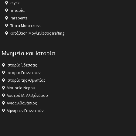
kayak
το Μουσείο της Πέλλας, Λουτρά Πόζαρ και Χιονοδρομικό
Ιππασία
18:09 -
Αυτό το καλοκαίρι δίνουμε ραντεβού στο πιο
Parapente
όμορφο θερινό σινεμά της Ελλάδας!
Πίστα Moto cross
Κατάβαση Μογλενίτσας (rafting)
Μνημεία και Ιστορία
Ιστορία Έδεσσας
Ιστορία Γιαννιτσών
Ιστορία της Αλμωπίας
Μουσείο Νερού
Λουτρό Μ. Αλεξάνδρου
Αγιος Αθανάσιος
Λίμνη των Γιαννιτσών