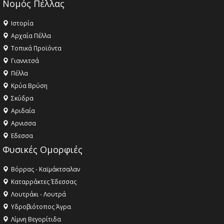
Νομός Πέλλας
Ιστορία
Αρχαία Πέλλα
Τοπικά Προϊόντα
Γιαννιτσά
Πέλλα
Κρύα Βρύση
Σκύδρα
Αριδαία
Aρνισσα
Eδεσσα
Φυσικές Ομορφιές
Βόρρας - Καϊμάκτσαλαν
Καταρράκτες Έδεσσας
Λουτράκι - Λουτρά
Υδροβιότοπος Άγρα
Λίμνη Βεγορίτιδα