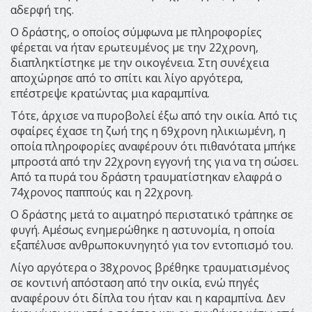
αδερφή της.
Ο δράστης, ο οποίος σύμφωνα με πληροφορίες
φέρεται να ήταν ερωτευμένος με την 22χρονη,
διαπληκτίστηκε με την οικογένεια. Στη συνέχεια
αποχώρησε από το σπίτι και λίγο αργότερα,
επέστρεψε κρατώντας μια καραμπίνα.
Τότε, άρχισε να πυροβολεί έξω από την οικία. Από τις
σφαίρες έχασε τη ζωή της η 69χρονη ηλικιωμένη, η
οποία πληροφορίες αναφέρουν ότι πιθανότατα μπήκε
μπροστά από την 22χρονη εγγονή της για να τη σώσει.
Από τα πυρά του δράστη τραυματίστηκαν ελαφρά ο
74χρονος παππούς και η 22χρονη.
Ο δράστης μετά το αιματηρό περιστατικό τράπηκε σε
φυγή. Αμέσως ενημερώθηκε η αστυνομία, η οποία
εξαπέλυσε ανθρωποκυνηγητό για τον εντοπισμό του.
Λίγο αργότερα ο 38χρονος βρέθηκε τραυματισμένος
σε κοντινή απόσταση από την οικία, ενώ πηγές
αναφέρουν ότι δίπλα του ήταν και η καραμπίνα. Δεν