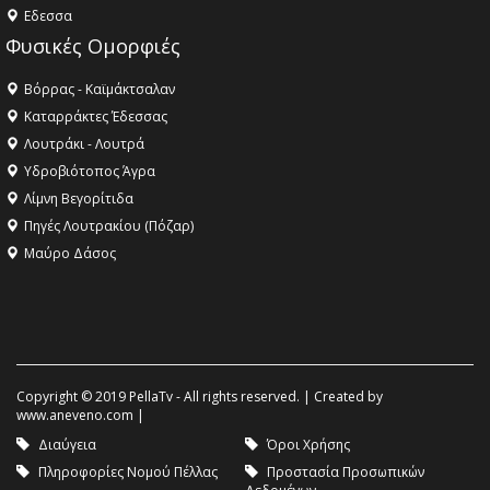
Eδεσσα
Φυσικές Ομορφιές
Βόρρας - Καϊμάκτσαλαν
Καταρράκτες Έδεσσας
Λουτράκι - Λουτρά
Υδροβιότοπος Άγρα
Λίμνη Βεγορίτιδα
Πηγές Λουτρακίου (Πόζαρ)
Μαύρο Δάσος
Copyright © 2019 PellaTv - All rights reserved. | Created by
www.aneveno.com
|
Διαύγεια
Όροι Χρήσης
Πληροφορίες Νομού Πέλλας
Προστασία Προσωπικών