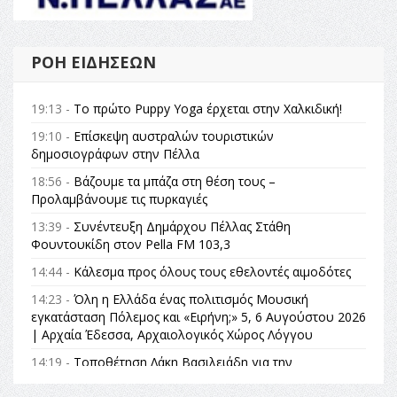
ΡΟΉ ΕΙΔΉΣΕΩΝ
19:13 -
Το πρώτο Puppy Yoga έρχεται στην Χαλκιδική!
19:10 -
Επίσκεψη αυστραλών τουριστικών
δημοσιογράφων στην Πέλλα
18:56 -
Βάζουμε τα μπάζα στη θέση τους –
Προλαμβάνουμε τις πυρκαγιές
13:39 -
Συνέντευξη Δημάρχου Πέλλας Στάθη
Φουντουκίδη στον Pella FM 103,3
14:44 -
Κάλεσμα προς όλους τους εθελοντές αιμοδότες
14:23 -
Όλη η Ελλάδα ένας πολιτισμός Μουσική
εγκατάσταση Πόλεμος και «Ειρήνη;» 5, 6 Αυγούστου 2026
| Αρχαία Έδεσσα, Αρχαιολογικός Χώρος Λόγγου
14:19 -
Τοποθέτηση Λάκη Βασιλειάδη για την
Αναθεώρηση του Συντάγματος: «Σε τέτοιες κορυφαίες