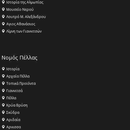
Ιστορία της Αλμωπίας
Μουσείο Νερού
Λουτρό Μ. Αλεξάνδρου
Αγιος Αθανάσιος
Λίμνη των Γιαννιτσών
Νομός Πέλλας
Ιστορία
Αρχαία Πέλλα
Τοπικά Προϊόντα
Γιαννιτσά
Πέλλα
Κρύα Βρύση
Σκύδρα
Αριδαία
Aρνισσα