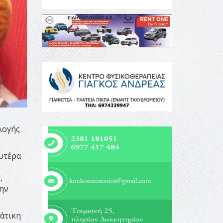
λογής
υτέρα
,
την
άτικη