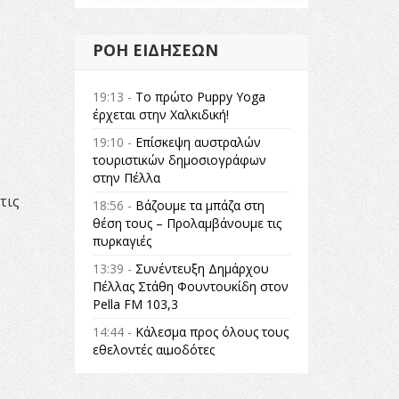
ΡΟΉ ΕΙΔΉΣΕΩΝ
19:13 -
Το πρώτο Puppy Yoga
έρχεται στην Χαλκιδική!
19:10 -
Επίσκεψη αυστραλών
τουριστικών δημοσιογράφων
στην Πέλλα
τις
18:56 -
Βάζουμε τα μπάζα στη
θέση τους – Προλαμβάνουμε τις
πυρκαγιές
,
13:39 -
Συνέντευξη Δημάρχου
Πέλλας Στάθη Φουντουκίδη στον
Pella FM 103,3
14:44 -
Κάλεσμα προς όλους τους
εθελοντές αιμοδότες
14:23 -
Όλη η Ελλάδα ένας
πολιτισμός Μουσική