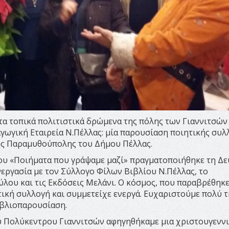
τα τοπικά πολιτιστικά δρώμενα της πόλης των Γιαννιτσών
αγωγική Εταιρεία Ν.Πέλλας: μία παρουσίαση ποιητικής συλ
ης Παραμυθούπολης του Δήμου Πέλλας.
ίου «Ποιήματα που γράψαμε μαζί» πραγματοποιήθηκε τη Δε
υνεργασία με τον Σύλλογο Φίλων Βιβλίου Ν.Πέλλας, το
ου και τις Εκδόσεις Μελάνι. Ο κόσμος, που παραβρέθηκε
τική συλλογή και συμμετείχε ενεργά. Ευχαριστούμε πολύ 
ιβλιοπαρουσίαση.
υ Πολύκεντρου Γιαννιτσών αφηγηθήκαμε μια χριστουγεννι