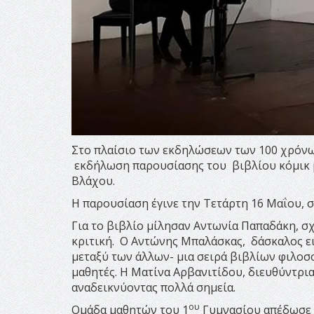
Στο πλαίσιο των εκδηλώσεων των 100 χρόνω
εκδήλωση παρουσίασης του βιβλίου κόμικ με
Βλάχου.
Η παρουσίαση έγινε την Τετάρτη 16 Μαΐου, σ
Για το βιβλίο μίλησαν Αντωνία Παπαδάκη, σ
κριτική. Ο Αντώνης Μπαλάσκας, δάσκαλος ει
μεταξύ των άλλων- μια σειρά βιβλίων φιλοσο
μαθητές. Η Ματίνα Αρβανιτίδου, διευθύντρια
αναδεικνύοντας πολλά σημεία.
ου
Ομάδα μαθητών του 1
Γυμνασίου απέδωσε μ