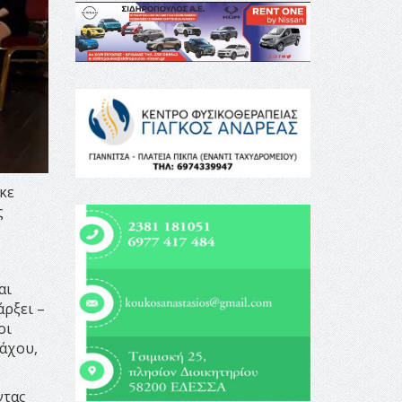
κε
ς
αι
ρξει –
οι
άχου,
ντας