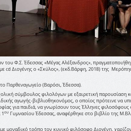
ν του Φ.Σ. Έδεσσας «Μέγας Αλέξανδρος», πραγματοποιήθη
 cd Διογένης ο «Σκύλος», (εκδ.Βάρφη, 2018) της Μερόπη
το Παρθεναγωγείο (Βαρόσι, Έδεσσα).
χολική σύμβουλος φιλολόγων με εξαιρετική παρουσίαση κ
δικής αγωγής-βιβλιοθηκονόμος, ο οποίος πρότεινε να υπά
φίας για παιδιά, να γνωρίσουν τους Έλληνες φιλοσόφους 
ου
 1
Γυμνασίου Έδεσσας, αναφέρθηκε στο βιβλίο της Μ.Βλ
ε μοναδικό τρόπο τον κυνικό φιλόσοφο Διογένη, χαρίζο