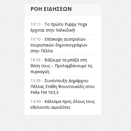
ΡΟΉ ΕΙΔΉΣΕΩΝ
19:13 -
Το πρώτο Puppy Yoga
έρχεται στην Χαλκιδική!
19:10 -
Επίσκεψη αυστραλών
τουριστικών δημοσιογράφων
στην Πέλλα
18:56 -
Βάζουμε τα μπάζα στη
θέση τους – Προλαμβάνουμε τις
πυρκαγιές
13:39 -
Συνέντευξη Δημάρχου
Πέλλας Στάθη Φουντουκίδη στον
Pella FM 103,3
14:44 -
Κάλεσμα προς όλους τους
εθελοντές αιμοδότες
14:23 -
Όλη η Ελλάδα ένας
πολιτισμός Μουσική
εγκατάσταση Πόλεμος και