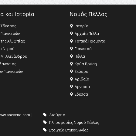
α και Ιστορία
Νομός Πέλλας
 Έδεσσας
Ιστορία
 Γιαννιτσών
Αρχαία Πέλλα
 της Αλμωπίας
Τοπικά Προϊόντα
ο Νερού
Γιαννιτσά
 Μ. Αλεξάνδρου
Πέλλα
θανάσιος
Κρύα Βρύση
ων Γιαννιτσών
Σκύδρα
Αριδαία
Aρνισσα
Eδεσσα
ww.aneveno.com
|
Διαύγεια
Πληροφορίες Νομού Πέλλας
Στοιχεία Επικοινωνίας