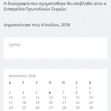
Η δικογραφία που σχηματίσθηκε θα υποβληθεί στον κ.
Εισαγγελέα Πρωτοδικών Σερρών.
Δημοσιεύτηκε στις 4 Ιουλίου, 2018
Σχόλια
Αύγουστος 2026
Δ
Τ
Τ
Π
Π
Σ
Κ
1
2
3
4
5
6
7
8
9
10
11
12
13
14
15
16
17
18
19
20
21
22
23
24
25
26
27
28
29
30