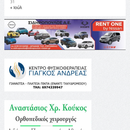
31
« Ιούλ