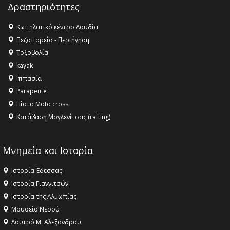
Δραστηριότητες
16:27 -
Όλυμπος: Εντάχθηκε στον Κατάλογο Παγκόσμιας
Κληρονομιάς της UNESCO – Ομόφωνη η απόφαση Ο
Κωπηλατικό κέντρο Λουδία
Όλυμπος αναγνωρίστηκε ως φυσικό και πολιτιστικό
Πεζοπορεία - Περιήγηση
αγαθό εξέχουσας οικουμενικής αξίας για την
Τοξοβολία
ανθρωπότητα
kayak
16:18 -
ΕΝΟΡΙΑΚΕΣ ΚΑΛΟΚΑΙΡΙΝΕΣ ΔΡΑΣΕΙΣ ΓΙΑ ΠΑΙΔΙΑ
Ιππασία
ΣΤΗΝ ΕΔΕΣΣΑ
Parapente
Πίστα Moto cross
Κατάβαση Μογλενίτσας (rafting)
Μνημεία και Ιστορία
Ιστορία Έδεσσας
Ιστορία Γιαννιτσών
Ιστορία της Αλμωπίας
Μουσείο Νερού
Λουτρό Μ. Αλεξάνδρου