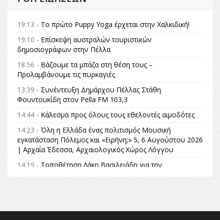
19:13 -
Το πρώτο Puppy Yoga έρχεται στην Χαλκιδική!
19:10 -
Επίσκεψη αυστραλών τουριστικών
δημοσιογράφων στην Πέλλα
18:56 -
Βάζουμε τα μπάζα στη θέση τους –
Προλαμβάνουμε τις πυρκαγιές
13:39 -
Συνέντευξη Δημάρχου Πέλλας Στάθη
Φουντουκίδη στον Pella FM 103,3
14:44 -
Κάλεσμα προς όλους τους εθελοντές αιμοδότες
14:23 -
Όλη η Ελλάδα ένας πολιτισμός Μουσική
εγκατάσταση Πόλεμος και «Ειρήνη;» 5, 6 Αυγούστου 2026
| Αρχαία Έδεσσα, Αρχαιολογικός Χώρος Λόγγου
14:19 -
Τοποθέτηση Λάκη Βασιλειάδη για την
Αναθεώρηση του Συντάγματος: «Σε τέτοιες κορυφαίες
θεσμικές διαδικασίες υπάρχει μόνο η ευθύνη απέναντι
στις επόμενες γενιές»
16:35 -
Το πρόγραμμα του ΠΑΟΚ στον δεύτερο γύρο του
Champions League!