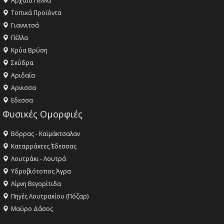
Αρχαία Πέλλα
Τοπικά Προϊόντα
Γιαννιτσά
Πέλλα
Κρύα Βρύση
Σκύδρα
Αριδαία
Aρνισσα
Eδεσσα
Φυσικές Ομορφιές
Βόρρας - Καϊμάκτσαλαν
Καταρράκτες Έδεσσας
Λουτράκι - Λουτρά
Υδροβιότοπος Άγρα
Λίμνη Βεγορίτιδα
Πηγές Λουτρακίου (Πόζαρ)
Μαύρο Δάσος