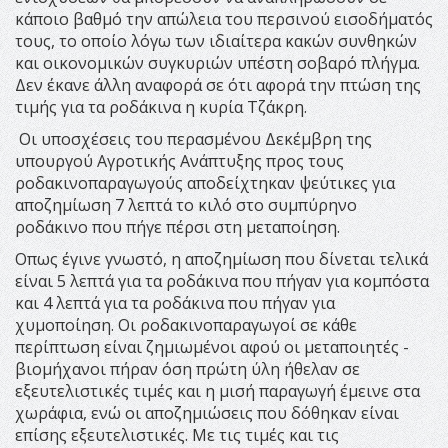
κάποιο βαθμό την απώλεια του περσινού εισοδήματός
τους, το οποίο λόγω των ιδιαίτερα κακών συνθηκών
και οικονομικών συγκυριών υπέστη σοβαρό πλήγμα.
Δεν έκανε άλλη αναφορά σε ότι αφορά την πτώση της
τιμής για τα ροδάκινα η κυρία Τζάκρη.
Οι υποσχέσεις του περασμένου Δεκέμβρη της
υπουργού Αγροτικής Ανάπτυξης προς τους
ροδακινοπαραγωγούς αποδείχτηκαν ψεύτικες για
αποζημίωση 7 λεπτά το κιλό στο συμπύρηνο
ροδάκινο που πήγε πέρσι στη μεταποίηση.
Οπως έγινε γνωστό, η αποζημίωση που δίνεται τελικά
είναι 5 λεπτά για τα ροδάκινα που πήγαν για κομπόστα
και 4 λεπτά για τα ροδάκινα που πήγαν για
χυμοποίηση. Οι ροδακινοπαραγωγοί σε κάθε
περίπτωση είναι ζημιωμένοι αφού οι μεταποιητές -
βιομήχανοι πήραν όση πρώτη ύλη ήθελαν σε
εξευτελιστικές τιμές και η μισή παραγωγή έμεινε στα
χωράφια, ενώ οι αποζημιώσεις που δόθηκαν είναι
επίσης εξευτελιστικές. Με τις τιμές και τις