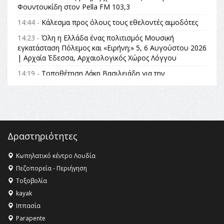
Φουντουκίδη στον Pella FM 103,3
14:44 -
Κάλεσμα προς όλους τους εθελοντές αιμοδότες
14:23 -
Όλη η Ελλάδα ένας πολιτισμός Μουσική
εγκατάσταση Πόλεμος και «Ειρήνη;» 5, 6 Αυγούστου 2026
| Αρχαία Έδεσσα, Αρχαιολογικός Χώρος Λόγγου
14:19 -
Τοποθέτηση Λάκη Βασιλειάδη για την
Αναθεώρηση του Συντάγματος: «Σε τέτοιες κορυφαίες
θεσμικές διαδικασίες υπάρχει μόνο η ευθύνη απέναντι
στις επόμενες γενιές»
16:35 -
Το πρόγραμμα του ΠΑΟΚ στον δεύτερο γύρο του
Champions League!
Δραστηριότητες
16:27 -
Όλυμπος: Εντάχθηκε στον Κατάλογο Παγκόσμιας
Κληρονομιάς της UNESCO – Ομόφωνη η απόφαση Ο
Κωπηλατικό κέντρο Λουδία
Όλυμπος αναγνωρίστηκε ως φυσικό και πολιτιστικό
Πεζοπορεία - Περιήγηση
αγαθό εξέχουσας οικουμενικής αξίας για την
Τοξοβολία
ανθρωπότητα
kayak
16:18 -
ΕΝΟΡΙΑΚΕΣ ΚΑΛΟΚΑΙΡΙΝΕΣ ΔΡΑΣΕΙΣ ΓΙΑ ΠΑΙΔΙΑ
Ιππασία
ΣΤΗΝ ΕΔΕΣΣΑ
Parapente