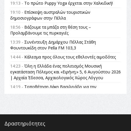
19:13 -
Το πρώτο Puppy Yoga έρχεται στην Χαλκιδική!
19:10 -
Επίσκεψη αυστραλών τουριστικών
δημοσιογράφων στην Πέλλα
18:56 -
Βάζουμε τα μπάζα στη θέση τους –
Προλαμβάνουμε τις πυρκαγιές
13:39 -
Συνέντευξη Δημάρχου Πέλλας Στάθη
Φουντουκίδη στον Pella FM 103,3
14:44 -
Κάλεσμα προς όλους τους εθελοντές αιμοδότες
14:23 -
Όλη η Ελλάδα ένας πολιτισμός Μουσική
εγκατάσταση Πόλεμος και «Ειρήνη;» 5, 6 Αυγούστου 2026
| Αρχαία Έδεσσα, Αρχαιολογικός Χώρος Λόγγου
14:19 -
Τοποθέτηση Λάκη Βασιλειάδη για την
Αναθεώρηση του Συντάγματος: «Σε τέτοιες κορυφαίες
θεσμικές διαδικασίες υπάρχει μόνο η ευθύνη απέναντι
στις επόμενες γενιές»
16:35 -
Το πρόγραμμα του ΠΑΟΚ στον δεύτερο γύρο του
Champions League!
Δραστηριότητες
16:27 -
Όλυμπος: Εντάχθηκε στον Κατάλογο Παγκόσμιας