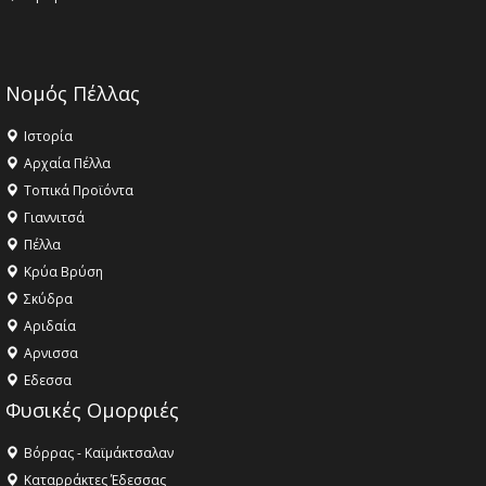
Νομός Πέλλας
Ιστορία
Αρχαία Πέλλα
Τοπικά Προϊόντα
Γιαννιτσά
Πέλλα
Κρύα Βρύση
Σκύδρα
Αριδαία
Aρνισσα
Eδεσσα
Φυσικές Ομορφιές
Βόρρας - Καϊμάκτσαλαν
Καταρράκτες Έδεσσας