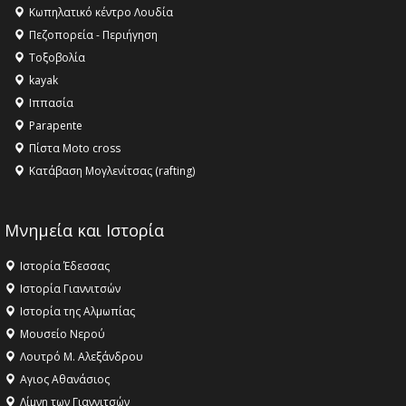
Κληρονομιάς της UNESCO – Ομόφωνη η απόφαση Ο
Κωπηλατικό κέντρο Λουδία
Όλυμπος αναγνωρίστηκε ως φυσικό και πολιτιστικό
Πεζοπορεία - Περιήγηση
αγαθό εξέχουσας οικουμενικής αξίας για την
Τοξοβολία
ανθρωπότητα
kayak
16:18 -
ΕΝΟΡΙΑΚΕΣ ΚΑΛΟΚΑΙΡΙΝΕΣ ΔΡΑΣΕΙΣ ΓΙΑ ΠΑΙΔΙΑ
Ιππασία
ΣΤΗΝ ΕΔΕΣΣΑ
Parapente
Πίστα Moto cross
Κατάβαση Μογλενίτσας (rafting)
Μνημεία και Ιστορία
Ιστορία Έδεσσας
Ιστορία Γιαννιτσών
Ιστορία της Αλμωπίας
Μουσείο Νερού
Λουτρό Μ. Αλεξάνδρου
Αγιος Αθανάσιος
Λίμνη των Γιαννιτσών