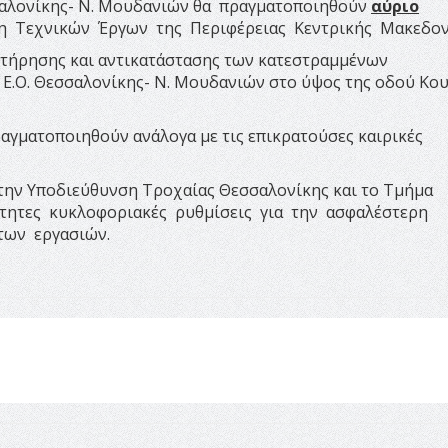
σαλονίκης- Ν. Μουδανιών θα πραγματοποιηθούν
αύριο
ση Τεχνικών Έργων της Περιφέρειας Κεντρικής Μακεδον
ντήρησης και αντικατάστασης των κατεστραμμένων
 Ε.Ο. Θεσσαλονίκης- Ν. Μουδανιών στο ύψος της οδού Κου
αγματοποιηθούν ανάλογα με τις επικρατούσες καιρικές
την Υποδιεύθυνση Τροχαίας Θεσσαλονίκης και το Τμήμα
ίτητες κυκλοφοριακές ρυθμίσεις για την ασφαλέστερη
των εργασιών.