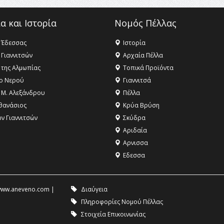
α και Ιστορία
Νομός Πέλλας
 Έδεσσας
Ιστορία
 Γιαννιτσών
Αρχαία Πέλλα
 της Αλμωπίας
Τοπικά Προϊόντα
ο Νερού
Γιαννιτσά
 Μ. Αλεξάνδρου
Πέλλα
θανάσιος
Κρύα Βρύση
ων Γιαννιτσών
Σκύδρα
Αριδαία
Aρνισσα
Eδεσσα
ww.aneveno.com
|
Διαύγεια
Πληροφορίες Νομού Πέλλας
Στοιχεία Επικοινωνίας