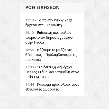
ΡΟΉ ΕΙΔΉΣΕΩΝ
19:13 -
Το πρώτο Puppy Yoga
έρχεται στην Χαλκιδική!
19:10 -
Επίσκεψη αυστραλών
τουριστικών δημοσιογράφων
στην Πέλλα
18:56 -
Βάζουμε τα μπάζα στη
θέση τους – Προλαμβάνουμε τις
πυρκαγιές
13:39 -
Συνέντευξη Δημάρχου
Πέλλας Στάθη Φουντουκίδη στον
Pella FM 103,3
14:44 -
Κάλεσμα προς όλους τους
εθελοντές αιμοδότες
14:23 -
Όλη η Ελλάδα ένας
πολιτισμός Μουσική
εγκατάσταση Πόλεμος και