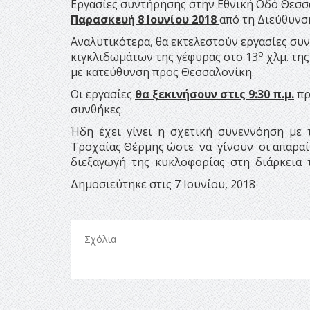
Εργασίες συντήρησης στην Εθνική Οδό Θεσ
Παρασκευή 8 Ιουνίου 2018
από τη Διεύθυν
Αναλυτικότερα, θα εκτελεστούν εργασίες συ
ο
κιγκλιδωμάτων της γέφυρας στο 13
χλμ. της
με κατεύθυνση προς Θεσσαλονίκη.
Οι εργασίες
θα ξεκινήσουν στις 9:30 π.μ.
πρ
συνθήκες.
Ήδη έχει γίνει η σχετική συνεννόηση με 
Τροχαίας Θέρμης ώστε να γίνουν οι απαρα
διεξαγωγή της κυκλοφορίας στη διάρκεια 
Δημοσιεύτηκε στις 7 Ιουνίου, 2018
Σχόλια