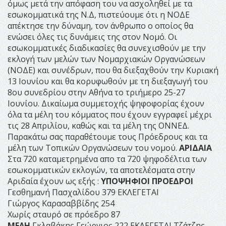
όμως μετά την απόφαση του να ασχοληθεί με τα
εσωκομματικά της Ν.Δ, πιστεύουμε ότι η ΝΟΔΕ
απέκτησε την δύναμη, τον άνθρωπο ο οποίος θα
ενώσει όλες τις δυνάμεις της στον Νομό. Οι
εσωκομματικές διαδικασίες θα συνεχισθούν με την
εκλογή των μελών των Νομαρχιακών Οργανώσεων
(ΝΟΔΕ) και συνέδρων, που θα διεξαχθούν την Κυριακή
13 Ιουνίου και θα κορυφωθούν με τη διεξαγωγή του
8ου συνεδρίου στην Αθήνα το τριήμερο 25-27
Ιουνίου. Δικαίωμα συμμετοχής ψηφοφορίας έχουν
όλα τα μέλη του κόμματος που έχουν εγγραφεί μέχρι
τις 28 Απριλίου, καθώς και τα μέλη της ΟΝΝΕΔ.
Παρακάτω σας παραθέτουμε τους Πρόεδρους και τα
μέλη των Τοπικών Οργανώσεων του νομού.
ΑΡΙΔΑΙΑ
Στα 720 καταμετρημένα απο τα 720 ψηφοδέλτια των
εσωκομματικών εκλογών, τα αποτελέσματα στην
Αριδαία έχουν ως εξής :
ΥΠΟΨΗΦΙΟΙ ΠΡΟΕΔΡΟΙ
Γεσθημανή Πασχαλίδου 379 ΕΚΛΕΓΕΤΑΙ
Γιώργος Καρασαββίδης 254
Χωρίς σταυρό σε πρόεδρο 87
ΜΕΛΗ
Γκλαβάκης Γεώργιος 222 ΕΚΛΕΓΕΤΑΙ Τζάτζης