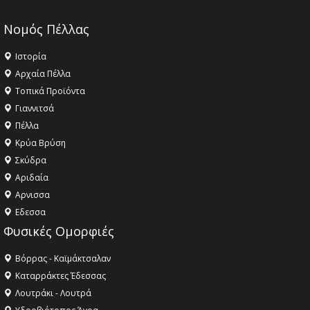
Νομός Πέλλας
Ιστορία
Αρχαία Πέλλα
Τοπικά Προϊόντα
Γιαννιτσά
Πέλλα
Κρύα Βρύση
Σκύδρα
Αριδαία
Aρνισσα
Eδεσσα
Φυσικές Ομορφιές
Βόρρας - Καϊμάκτσαλαν
Καταρράκτες Έδεσσας
Λουτράκι - Λουτρά