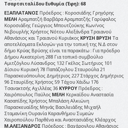
Τσαρτσιταλίδου Ευθυμία (Έφη): 68
ΕΞΑΠΛΑΤΑΝΟΣ
Πρόεδρος : Κοροσιάδης Γρηγόρης
ΜΕΛΗ
Αραμπατζή Βαρβάρα Αραμπατζής Γαρύφαλος
Κοροσιάδης Γεώργιος Μπουτζούκης Κων/νος
Νιβουρλής Χρήστος Νότου Αλεξάνδρα Τραιανού
Αθανάσιος και Τραιανού Κυριάκος
ΚΡΥΣΗ ΒΡΥΣΗ
Τα
αποτελέσματα Εκλογών για την τοπική της Ν.Δ στον
δήμο Κρύας Βρύσης είναι τα παρακάτω : Για πρόεδρο
Δήμου Αικατερίνη 288 Για τοπικό συμβούλιο
Αμιτζόγλου Λύσανδρος 132 Γκέλος Σωτήριος 101
Δίσιου Κυριακή 78 Παπάζογλου Σταυρούλα 21
Παρασκευόπουλος Δημήτριος 227 Στάρχος Δημήτριος
96 Σταυρίδης Χρήστος 59 Τάχου Χάιδω 176
Τσανακτσής Αχιλλέας 36
ΚΥΡΡΟΥ
Πρόεδρος :
Χαιρόπουλος Παύλος
ΜΕΛΗ
Κερκαίδου Αναστασία
Κασαπίδης Χρήστος Μπαλάση Αλκιώνη
Παρασκευαίδης Μηνάς Βασιλειάδης Μιχαήλ
Σταμανίκη Ουρανία Καρανθήμου Συμεών
Χαιροπούλου Παρθένα και Αναστασιάδης Κλέαρχος
Μ.ΑΛΕΞΑΝΔΡΟΣ
Πρόεδρος : Βαχάρογλου Αθανάσιος