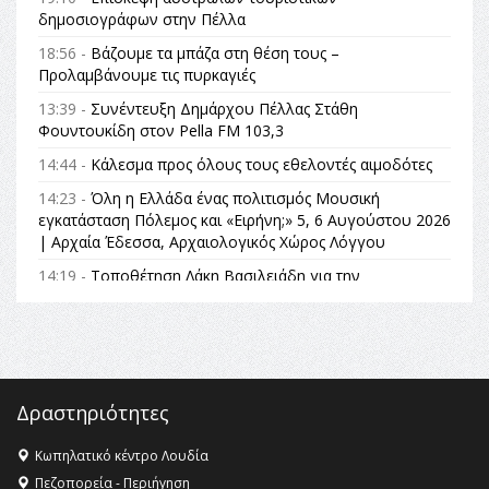
δημοσιογράφων στην Πέλλα
18:56 -
Βάζουμε τα μπάζα στη θέση τους –
Προλαμβάνουμε τις πυρκαγιές
13:39 -
Συνέντευξη Δημάρχου Πέλλας Στάθη
Φουντουκίδη στον Pella FM 103,3
14:44 -
Κάλεσμα προς όλους τους εθελοντές αιμοδότες
14:23 -
Όλη η Ελλάδα ένας πολιτισμός Μουσική
εγκατάσταση Πόλεμος και «Ειρήνη;» 5, 6 Αυγούστου 2026
| Αρχαία Έδεσσα, Αρχαιολογικός Χώρος Λόγγου
14:19 -
Τοποθέτηση Λάκη Βασιλειάδη για την
Αναθεώρηση του Συντάγματος: «Σε τέτοιες κορυφαίες
θεσμικές διαδικασίες υπάρχει μόνο η ευθύνη απέναντι
στις επόμενες γενιές»
16:35 -
Το πρόγραμμα του ΠΑΟΚ στον δεύτερο γύρο του
Champions League!
Δραστηριότητες
16:27 -
Όλυμπος: Εντάχθηκε στον Κατάλογο Παγκόσμιας
Κληρονομιάς της UNESCO – Ομόφωνη η απόφαση Ο
Κωπηλατικό κέντρο Λουδία
Όλυμπος αναγνωρίστηκε ως φυσικό και πολιτιστικό
Πεζοπορεία - Περιήγηση