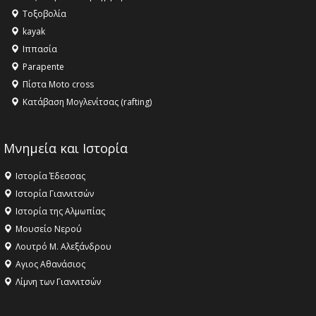
αγαθό εξέχουσας οικουμενικής αξίας για την
Τοξοβολία
ανθρωπότητα
kayak
16:18 -
ΕΝΟΡΙΑΚΕΣ ΚΑΛΟΚΑΙΡΙΝΕΣ ΔΡΑΣΕΙΣ ΓΙΑ ΠΑΙΔΙΑ
Ιππασία
ΣΤΗΝ ΕΔΕΣΣΑ
Parapente
Πίστα Moto cross
Κατάβαση Μογλενίτσας (rafting)
Μνημεία και Ιστορία
Ιστορία Έδεσσας
Ιστορία Γιαννιτσών
Ιστορία της Αλμωπίας
Μουσείο Νερού
Λουτρό Μ. Αλεξάνδρου
Αγιος Αθανάσιος
Λίμνη των Γιαννιτσών