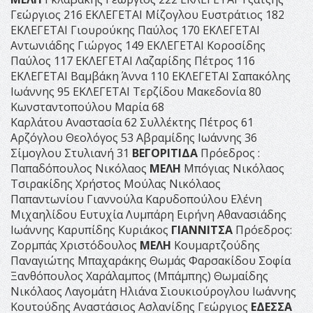
Γεώργιος 216 ΕΚΛΕΓΕΤΑΙ Μίζογλου Ευστράτιος 182
ΕΚΛΕΓΕΤΑΙ Γιουρούκης Παύλος 170 ΕΚΛΕΓΕΤΑΙ
Αντωνιάδης Γιώργος 149 ΕΚΛΕΓΕΤΑΙ Κοροσίδης
Παύλος 117 ΕΚΛΕΓΕΤΑΙ Λαζαρίδης Πέτρος 116
ΕΚΛΕΓΕΤΑΙ Βαμβάκη Άννα 110 ΕΚΛΕΓΕΤΑΙ Σαπακόλης
Ιωάννης 95 ΕΚΛΕΓΕΤΑΙ Τερζίδου Μακεδονία 80
Κωνσταντοπούλου Μαρία 68
Καρλάτου Αναστασία 62 Συλλέκτης Πέτρος 61
Αρζόγλου Θεολόγος 53 Αβραμίδης Ιωάννης 36
Σίμογλου Στυλιανή 31
ΒΕΓΟΡΙΤΙΔΑ
Πρόεδρος :
Παπαδόπουλος Νικόλαος
ΜΕΛΗ
Μπόγιας Νικόλαος
Τσιρακίδης Χρήστος Μούλας Νικόλαος
Παπαντωνίου Γιαννούλα Καρυδοπούλου Ελένη
Μιχαηλίδου Ευτυχία Λυμπάρη Ειρήνη Αθανασιάδης
Ιωάννης Καρυπίδης Κυριάκος
ΓΙΑΝΝΙΤΣΑ
Πρόεδρος:
Ζορμπάς Χριστόδουλος
ΜΕΛΗ
Κουμαρτζούδης
Παναγιώτης Μπαχαράκης Θωμάς Φαρσακίδου Σοφία
Ξανθόπουλος Χαράλαμπος (Μπάμπης) Θωμαίδης
Νικόλαος Λαγομάτη Ηλιάνα Σιουκιούρογλου Ιωάννης
Κουτούδης Αναστάσιος Ασλανίδης Γεώργιος
ΕΔΕΣΣΑ