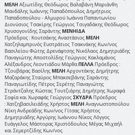
ΜΕΛΗ
Αξιωτίδης Θεόδωρος Βαλαβάνη Μαριάνθη
Μανδάλης Ιωάννης Παπαδόπουλος Δημήτριος
Παπαδοπούλου - Αλμυρού Ιωάννα Παπαντωνίου
Διονύσιος Τσακίρης Γεώργιος Τσιγαδάκης Θεόδωρος
Χρυσογονίδης Σαράντης
ΜΕΝΗΙΔΑ
Πρόεδρος : Κουτσάκης Αναστάσιος
ΜΕΛΗ
Χατζηλαμπρινός Ευστράτιος Τσακνάκης Κων/νος
Βασιλείου Φώτης Δρενάφτσης Νικόλαος Δημητριάδης
Παναγιώτης Αποστολίδης Γεώργιος Κακλαμάνος
Αλέξανδρος Λεοντιάδου Μάρθα
ΠΕΛΛΑ
Πρόεδρος :
Τζουβάρας Βασίλης
ΜΕΛΗ
Αρχοντάκης Δημήτρης
Μαζαράκης Σταύρος Μπακσεβάνης Σαράντης
Παναγιωτίδης Πέτρος Σερέτης Παναγιώτης
Στράντζαλης Κώστας Τουτζιάρης Δημήτρης Χωραφά
Σοφία και Χωραφάς Γεώργιος
ΣΚΥΔΡΑ
Πρόεδρος
: Χατζηβασιλειάδης Χρήστος
ΜΕΛΗ
Αναγνωστοπούλου
Νίκη Ανδρεάδης Κων/νος Γίτσας Χρήστος
Δημητριάδης Αργύρης Ιωάννου Νίκος Λόγγος
Ευάγγελος Μάστορας Χριστόδουλος Μέγας Μιχαήλ
και Σεμερτζίδης Κων/νος