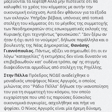
μαζεύονται τα λεφτά)!!! Αλλά μην πιστεύετε ότι θα
καλυφθεί το χρέος του κόμματος με αυτήν την
οικονομική ενίσχυση. Αυτά δεν φθάνουν για τα έξοδα
των εκλογών. Υπήρξαν βέβαια, υπόνοιες από τοπικά
στελέχη του κόμματος ότι το μέγεθος της συμμετοχής
των Νεοδημοκρατών στις εσωκομματικές εκλογές της
Κυριακής έχει τεχνηέντως "φουσκώσει". "Δεν ξέρω αν
ήταν ή όχι αυτό το νούμερο", δήλωσε παράλληλα και ο
βουλευτής της Νέας Δημοκρατίας,
Θανάσης
Γιαννόπουλος.
Πάντως, αξίζει να σημειωθεί ότι οι εν
λόγω "καταγγελίες" ή εκτιμήσεις δεν είναι δυνατόν να
επιβεβαιωθούν κατ' ουδένα τρόπο, αφ' ης στιγμής
διαψεύδονται αρμοδίως από στελέχη της Ρηγίλλης.
Στην Πέλλα
Πρόεδρος ΝΟΔΕ αναδείχθηκε ο
μοναδικός υποψήφιος Νίκος Αργυρός, ο οποίος
μιλώντας στο ''Ράδιο Πέλλα'' δήλωσε την ικανοποίηση
του για τη συμμετοχή του κόσμου, τον οποίο
ευχαρίστησε που υπό τις παρούσες δύσκολες
οικονομικά συγκυρίες, ασχολήθηκε και πήγε να
ψηφίσει. Ο Νίκος Αργυρός είναι μία ήρεμη δύναμη,