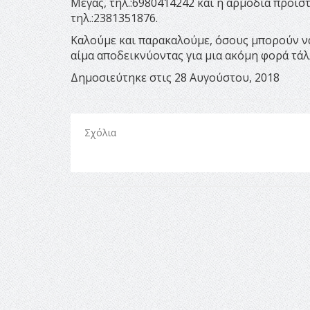
Μέγας, τηλ.:6980414242 και η αρμόδια προϊ
τηλ.:2381351876.
Καλούμε και παρακαλούμε, όσους μπορούν ν
αίμα αποδεικνύοντας για μια ακόμη φορά τ΄α
Δημοσιεύτηκε στις 28 Αυγούστου, 2018
Σχόλια