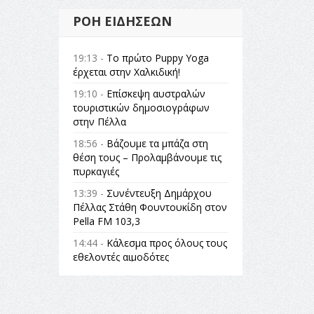
ΡΟΉ ΕΙΔΉΣΕΩΝ
19:13 -
Το πρώτο Puppy Yoga
έρχεται στην Χαλκιδική!
19:10 -
Επίσκεψη αυστραλών
τουριστικών δημοσιογράφων
στην Πέλλα
18:56 -
Βάζουμε τα μπάζα στη
θέση τους – Προλαμβάνουμε τις
πυρκαγιές
13:39 -
Συνέντευξη Δημάρχου
Πέλλας Στάθη Φουντουκίδη στον
Pella FM 103,3
14:44 -
Κάλεσμα προς όλους τους
εθελοντές αιμοδότες
14:23 -
Όλη η Ελλάδα ένας
πολιτισμός Μουσική
εγκατάσταση Πόλεμος και