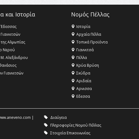
α και Ιστορία
Νομός Πέλλας
 Έδεσσας
Ιστορία
 Γιαννιτσών
Αρχαία Πέλλα
 της Αλμωπίας
Τοπικά Προϊόντα
ο Νερού
Γιαννιτσά
 Μ. Αλεξάνδρου
Πέλλα
θανάσιος
Κρύα Βρύση
ων Γιαννιτσών
Σκύδρα
Αριδαία
Aρνισσα
Eδεσσα
ww.aneveno.com
|
Διαύγεια
Πληροφορίες Νομού Πέλλας
Στοιχεία Επικοινωνίας