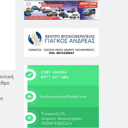
οντική
εθρο
το