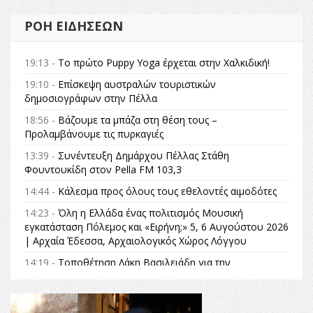
ΡΟΉ ΕΙΔΉΣΕΩΝ
19:13 -
Το πρώτο Puppy Yoga έρχεται στην Χαλκιδική!
19:10 -
Επίσκεψη αυστραλών τουριστικών
δημοσιογράφων στην Πέλλα
18:56 -
Βάζουμε τα μπάζα στη θέση τους –
Προλαμβάνουμε τις πυρκαγιές
13:39 -
Συνέντευξη Δημάρχου Πέλλας Στάθη
Φουντουκίδη στον Pella FM 103,3
14:44 -
Κάλεσμα προς όλους τους εθελοντές αιμοδότες
14:23 -
Όλη η Ελλάδα ένας πολιτισμός Μουσική
εγκατάσταση Πόλεμος και «Ειρήνη;» 5, 6 Αυγούστου 2026
| Αρχαία Έδεσσα, Αρχαιολογικός Χώρος Λόγγου
14:19 -
Τοποθέτηση Λάκη Βασιλειάδη για την
Αναθεώρηση του Συντάγματος: «Σε τέτοιες κορυφαίες
θεσμικές διαδικασίες υπάρχει μόνο η ευθύνη απέναντι
στις επόμενες γενιές»