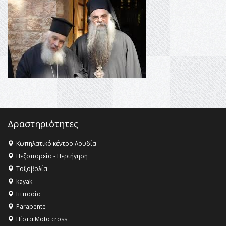
16:35 -
Το πρόγραμμα του ΠΑΟΚ στον δεύτερο γύρο του
Champions League!
16:27 -
Όλυμπος: Εντάχθηκε στον Κατάλογο Παγκόσμιας
Κληρονομιάς της UNESCO – Ομόφωνη η απόφαση Ο
Όλυμπος αναγνωρίστηκε ως φυσικό και πολιτιστικό
αγαθό εξέχουσας οικουμενικής αξίας για την
ανθρωπότητα
16:18 -
ΕΝΟΡΙΑΚΕΣ ΚΑΛΟΚΑΙΡΙΝΕΣ ΔΡΑΣΕΙΣ ΓΙΑ ΠΑΙΔΙΑ
ΣΤΗΝ ΕΔΕΣΣΑ
Δραστηριότητες
Κωπηλατικό κέντρο Λουδία
Πεζοπορεία - Περιήγηση
Τοξοβολία
kayak
Ιππασία
Parapente
Πίστα Moto cross