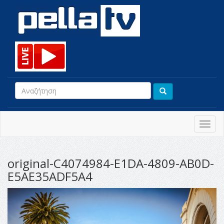
Toggl
navig
original-C4074984-E1DA-4809-AB0D-
E5AE35ADF5A4