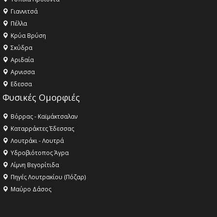
Γιαννιτσά
Πέλλα
Κρύα Βρύση
Σκύδρα
Αριδαία
Aρνισσα
Eδεσσα
Φυσικές Ομορφιές
Βόρρας - Καϊμάκτσαλαν
Καταρράκτες Έδεσσας
Λουτράκι - Λουτρά
Υδροβιότοπος Άγρα
Λίμνη Βεγορίτιδα
Πηγές Λουτρακίου (Πόζαρ)
Μαύρο Δάσος