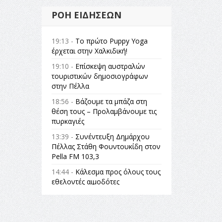
ΡΟΉ ΕΙΔΉΣΕΩΝ
19:13 -
Το πρώτο Puppy Yoga
έρχεται στην Χαλκιδική!
19:10 -
Επίσκεψη αυστραλών
τουριστικών δημοσιογράφων
στην Πέλλα
18:56 -
Βάζουμε τα μπάζα στη
θέση τους – Προλαμβάνουμε τις
πυρκαγιές
13:39 -
Συνέντευξη Δημάρχου
Πέλλας Στάθη Φουντουκίδη στον
Pella FM 103,3
14:44 -
Κάλεσμα προς όλους τους
εθελοντές αιμοδότες
14:23 -
Όλη η Ελλάδα ένας
πολιτισμός Μουσική
εγκατάσταση Πόλεμος και