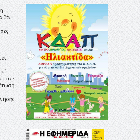
δη
τά 2%
ώρες
θεί
θμό
αι τον
μάτωση
ίνησης