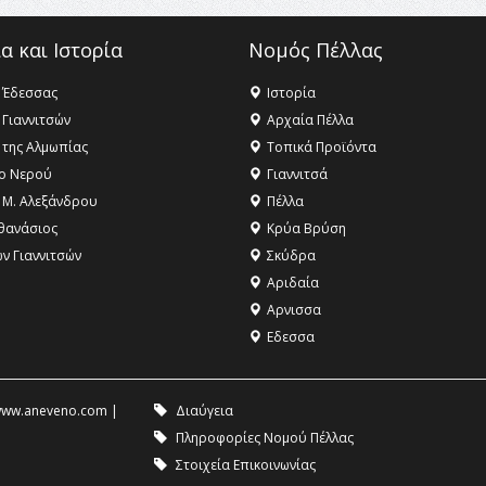
α και Ιστορία
Νομός Πέλλας
 Έδεσσας
Ιστορία
 Γιαννιτσών
Αρχαία Πέλλα
 της Αλμωπίας
Τοπικά Προϊόντα
ο Νερού
Γιαννιτσά
 Μ. Αλεξάνδρου
Πέλλα
θανάσιος
Κρύα Βρύση
ων Γιαννιτσών
Σκύδρα
Αριδαία
Aρνισσα
Eδεσσα
ww.aneveno.com
|
Διαύγεια
Πληροφορίες Νομού Πέλλας
Στοιχεία Επικοινωνίας