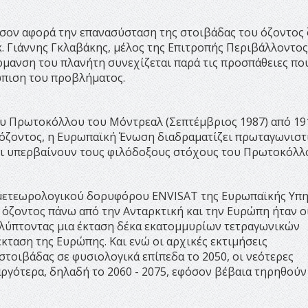
 όσον αφορά την επανασύσταση της στοιβάδας του όζοντος 
 Γιάννης Γκλαβάκης, μέλος της Επιτροπής Περιβάλλοντος
μανση του πλανήτη συνεχίζεται παρά τις προσπάθειες πο
τώπιση του προβλήματος.
ου Πρωτοκόλλου του Μόντρεαλ (Σεπτέμβριος 1987) από 19
 όζοντος, η Ευρωπαϊκή Ένωση διαδραματίζει πρωταγωνιστ
σει υπερβαίνουν τους φιλόδοξους στόχους του Πρωτοκόλλ
 μετεωρολογικού δορυφόρου ENVISAT της Ευρωπαϊκής Υπη
ου όζοντος πάνω από την Ανταρκτική και την Ευρώπη ήταν ο
αλύπτοντας μια έκταση δέκα εκατομμυρίων τετραγωνικών
κταση της Ευρώπης. Και ενώ οι αρχικές εκτιμήσεις
τοιβάδας σε φυσιολογικά επίπεδα το 2050, οι νεότερες
αργότερα, δηλαδή το 2060 - 2075, εφόσον βέβαια τηρηθούν