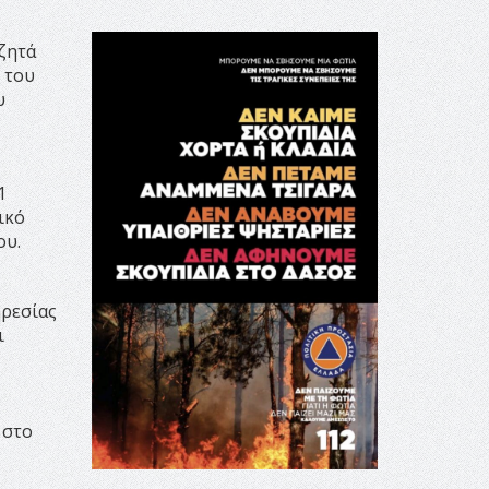
ζητά
 του
υ
1
ικό
ου.
ρεσίας
ι
 στο