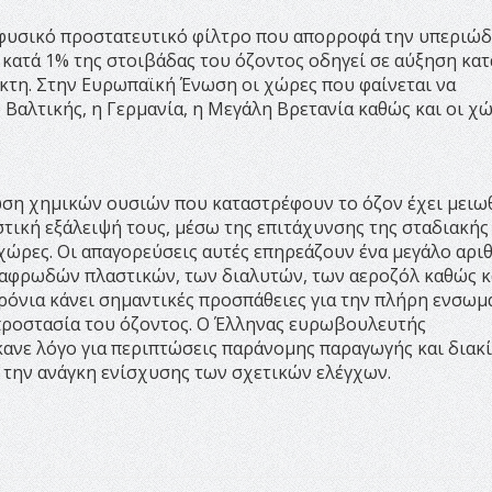
α φυσικό προστατευτικό φίλτρο που απορροφά την υπεριώ
η κατά 1% της στοιβάδας του όζοντος οδηγεί σε αύξηση κα
κτη. Στην Ευρωπαϊκή Ένωση οι χώρες που φαίνεται να
 Βαλτικής, η Γερμανία, η Μεγάλη Βρετανία καθώς και οι χ
ωση χημικών ουσιών που καταστρέφουν το όζον έχει μειω
ιστική εξάλειψή τους, μέσω της επιτάχυνσης της σταδιακής
χώρες. Οι απαγορεύσεις αυτές επηρεάζουν ένα μεγάλο αρι
αφρωδών πλαστικών, των διαλυτών, των αεροζόλ καθώς κ
χρόνια κάνει σημαντικές προσπάθειες για την πλήρη ενσω
προστασία του όζοντος. Ο Έλληνας ευρωβουλευτής
ανε λόγο για περιπτώσεις παράνομης παραγωγής και διακ
α την ανάγκη ενίσχυσης των σχετικών ελέγχων.