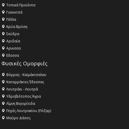
Τοπικά Προϊόντα
Γιαννιτσά
Πέλλα
Κρύα Βρύση
Σκύδρα
Αριδαία
Aρνισσα
Eδεσσα
Φυσικές Ομορφιές
Βόρρας - Καϊμάκτσαλαν
Καταρράκτες Έδεσσας
Λουτράκι - Λουτρά
Υδροβιότοπος Άγρα
Λίμνη Βεγορίτιδα
Πηγές Λουτρακίου (Πόζαρ)
Μαύρο Δάσος