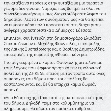
την αταξία να περάσεις στην ευταξία με μια τεράστια
γέφυρα δεν γίνεται. Νομίζω, πως θα πρέπει όλοι να
συνειδητοποιήσουμε πως διαχειριζόμαστε λεφτά του
δημοσίου, λεφτά των συνδημοτών μας και θα πρέπει
να είμαστε πάρα πολύ προσεκτικοί στη διαχείριση»
ανέφερε χαρακτηριστικά ο Δήμαρχος Έδεσσας.
Επιπλέον, συνέντευξη στη δημοσιογράφο Ελισάβετ
Σίσκου έδωσαν ο Μιχάλης Φουνταλής, επικεφαλής
της Λαϊκής Συσπείρωσης και ο Βασίλης Δημητριάδης,
επικεφαλής της παράταξης «Φυσάει κόντρα».
Πιο συγκεκριμένα ο κύριος Φουνταλής αιτιολόγησε
τους λόγους που ψήφισε αρνητικά την τιμολογιακή
πολιτική της ΔΗΚΕΔΕ, επειδή με τον τρόπο αυτό όλες
οι παροχές του δήμου προς τους πολίτες θα
κοστολογούνται και δε θα υπάρχει καμία δωρεάν
παροχή.
«Από θέση αρχής, είμαι κατά της ανταποδοτικότητας
του δήμου. Δηλαδή, πάμε στο κολυμβητήριο να
πληρώσουμε, θα πάμε στον παιδικό σταθμό να