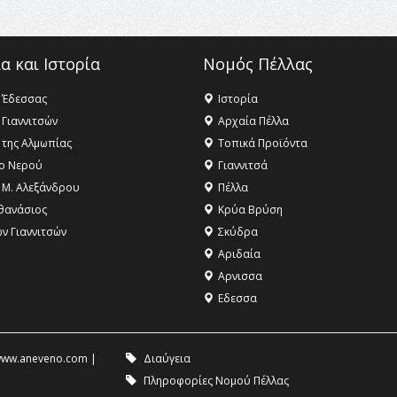
α και Ιστορία
Νομός Πέλλας
 Έδεσσας
Ιστορία
 Γιαννιτσών
Αρχαία Πέλλα
 της Αλμωπίας
Τοπικά Προϊόντα
ο Νερού
Γιαννιτσά
 Μ. Αλεξάνδρου
Πέλλα
θανάσιος
Κρύα Βρύση
ων Γιαννιτσών
Σκύδρα
Αριδαία
Aρνισσα
Eδεσσα
ww.aneveno.com
|
Διαύγεια
Πληροφορίες Νομού Πέλλας