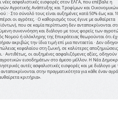
 νέες ασφαλιστικές εισφορές στον ΕΛΓΑ, που επέβαλε η
γών Αγροτικής Ανάπτυξης και Τροφίμων και Οικονομικών
 : · Στο σύνολό τους είναι αυξημένες κατά 50% έως και 1
πέρσι οι αγρότες. · Ο καθορισμός τους έγινε με αυθαίρετα
οϊόντων), που σε καμία περίπτωση δεν ανταποκρίνονται στ
ούμενη συνεννόηση και διάλογο με τους φορείς των αγροτών
νός Νομού ή ολόκληρης της Επικράτειας θεωρούνται ότι έ
ραν ακριβώς την ίδια τιμή επί μια πενταετία. · Δεν οδηγο
ώλειας κεφαλαίου στη ζωική, σε καλύτερες αποζημιώσεις
. · Αντιθέτως, οι αυξημένες ασφαλιζόμενες αξίες, οδηγούν
αγροτικών εισοδημάτων στο άμεσο μέλλον. Η Νέα Δημοκρ
ληστρικές αυτές ασφαλιστικές εισφορές και με διάλογο με
α ανταποκρίνονται στην πραγματικότητα για κάθε έναν αγρ
αυθαίρετα κριτήρια».