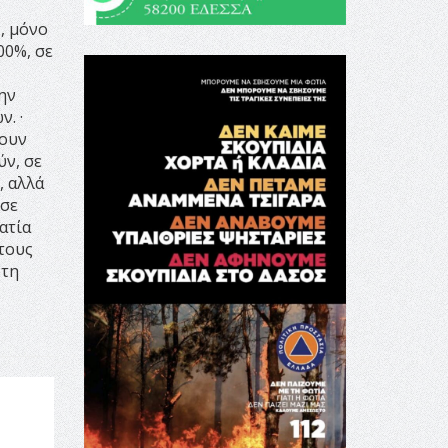
, μόνο
00%, σε
ην
. ·
χουν
ύν, σε
, αλλά
 σε
ατία
 τους
ότη