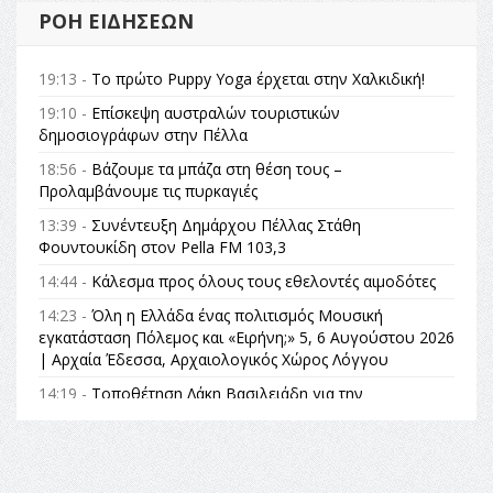
ΡΟΉ ΕΙΔΉΣΕΩΝ
19:13 -
Το πρώτο Puppy Yoga έρχεται στην Χαλκιδική!
19:10 -
Επίσκεψη αυστραλών τουριστικών
δημοσιογράφων στην Πέλλα
18:56 -
Βάζουμε τα μπάζα στη θέση τους –
Προλαμβάνουμε τις πυρκαγιές
13:39 -
Συνέντευξη Δημάρχου Πέλλας Στάθη
Φουντουκίδη στον Pella FM 103,3
14:44 -
Κάλεσμα προς όλους τους εθελοντές αιμοδότες
14:23 -
Όλη η Ελλάδα ένας πολιτισμός Μουσική
εγκατάσταση Πόλεμος και «Ειρήνη;» 5, 6 Αυγούστου 2026
| Αρχαία Έδεσσα, Αρχαιολογικός Χώρος Λόγγου
14:19 -
Τοποθέτηση Λάκη Βασιλειάδη για την
Αναθεώρηση του Συντάγματος: «Σε τέτοιες κορυφαίες
θεσμικές διαδικασίες υπάρχει μόνο η ευθύνη απέναντι
στις επόμενες γενιές»