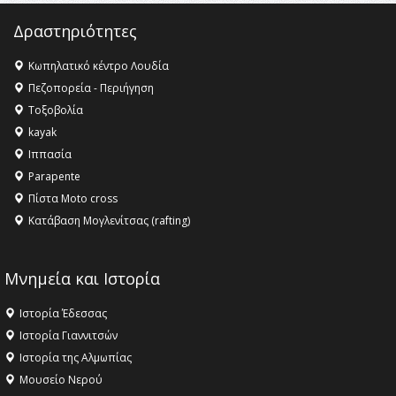
16:35 -
Το πρόγραμμα του ΠΑΟΚ στον δεύτερο γύρο του
Champions League!
Δραστηριότητες
16:27 -
Όλυμπος: Εντάχθηκε στον Κατάλογο Παγκόσμιας
Κληρονομιάς της UNESCO – Ομόφωνη η απόφαση Ο
Κωπηλατικό κέντρο Λουδία
Όλυμπος αναγνωρίστηκε ως φυσικό και πολιτιστικό
Πεζοπορεία - Περιήγηση
αγαθό εξέχουσας οικουμενικής αξίας για την
Τοξοβολία
ανθρωπότητα
kayak
16:18 -
ΕΝΟΡΙΑΚΕΣ ΚΑΛΟΚΑΙΡΙΝΕΣ ΔΡΑΣΕΙΣ ΓΙΑ ΠΑΙΔΙΑ
Ιππασία
ΣΤΗΝ ΕΔΕΣΣΑ
Parapente
Πίστα Moto cross
Κατάβαση Μογλενίτσας (rafting)
Μνημεία και Ιστορία
Ιστορία Έδεσσας
Ιστορία Γιαννιτσών
Ιστορία της Αλμωπίας
Μουσείο Νερού