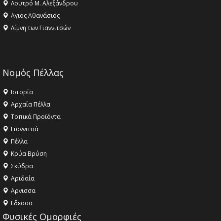
Λουτρό Μ. Αλεξάνδρου
Αγιος Αθανάσιος
Λίμνη των Γιαννιτσών
Νομός Πέλλας
Ιστορία
Αρχαία Πέλλα
Τοπικά Προϊόντα
Γιαννιτσά
Πέλλα
Κρύα Βρύση
Σκύδρα
Αριδαία
Aρνισσα
Eδεσσα
Φυσικές Ομορφιές