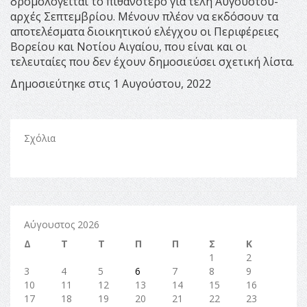
δροµολογείται το πιθανότερο για τέλη Αυγούστου-
αρχές Σεπτεµβρίου. Μένουν πλέον να εκδόσουν τα
αποτελέσµατα διοικητικού ελέγχου οι Περιφέρειες
Βορείου και Νοτίου Αιγαίου, που είναι και οι
τελευταίες που δεν έχουν δηµοσιεύσει σχετική λίστα.
Δημοσιεύτηκε στις 1 Αυγούστου, 2022
Σχόλια
Αύγουστος 2026
Δ
Τ
Τ
Π
Π
Σ
Κ
1
2
3
4
5
6
7
8
9
10
11
12
13
14
15
16
17
18
19
20
21
22
23