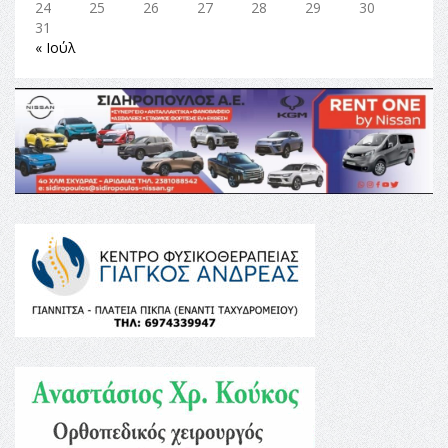
24
25
26
27
28
29
30
31
« Ιούλ