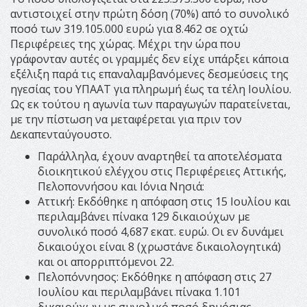
αντιστοιχεί στην πρώτη δόση (70%) από το συνολικό
ποσό των 319.105.000 ευρώ για 8.462 σε οχτώ
Περιφέρειες της χώρας. Μέχρι την ώρα που
γράφονταν αυτές οι γραµµές δεν είχε υπάρξει κάποια
εξέλιξη παρά τις επαναλαµβανόµενες δεσµεύσεις της
ηγεσίας του ΥΠΑΑΤ για πληρωµή έως τα τέλη Ιουλίου.
Ως εκ τούτου η αγωνία των παραγωγών παρατείνεται,
µε την πίστωση να µεταφέρεται για πριν τον
∆εκαπενταύγουστο.
Παράλληλα, έχουν αναρτηθεί τα αποτελέσµατα
διοικητικού ελέγχου στις Περιφέρειες Αττικής,
Πελοποννήσου και Ιόνια Νησιά:
Αττική: Εκδόθηκε η απόφαση στις 15 Ιουλίου και
περιλαµβάνει πίνακα 129 δικαιούχων µε
συνολικό ποσό 4,687 εκατ. ευρώ. Οι εν δυνάµει
δικαιούχοι είναι 8 (χρωστάνε δικαιολογητικά)
και οι απορριπτόµενοι 22.
Πελοπόννησος: Εκδόθηκε η απόφαση στις 27
Ιουλίου και περιλαµβάνει πίνακα 1.101
δικαιούχων µε συνολικό ποσό δηµόσιας