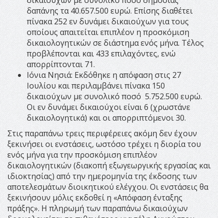
δαπάνης τα 40.657.500 ευρώ. Επίσης διαθέτει
πίνακα 252 εν δυνάµει δικαιούχων για τους
οποίους απαιτείται επιπλέον η προσκόµιση
δικαιολογητικών σε διάστηµα ενός µήνα. Τέλος
προβλέπονται και 433 επιλαχόντες, ενώ
απορρίπτονται 71.
Ιόνια Νησιά: Εκδόθηκε η απόφαση στις 27
Ιουλίου και περιλαµβάνει πίνακα 150
δικαιούχων µε συνολικό ποσό 5.752.500 ευρώ.
Οι εν δυνάµει δικαιούχοι είναι 6 (χρωστάνε
δικαιολογητικά) και οι απορριπτόµενοι 30.
Στις παραπάνω τρεις περιφέρειες ακόµη δεν έχουν
ξεκινήσει οι ενστάσεις, ωστόσο τρέχει η διορία του
ενός µήνα για την προσκόµιση επιπλέον
δικαιολογητικών (διακοπή εξωγεωργικής εργασίας και
ιδιοκτησίας) από την ηµεροµηνία της έκδοσης των
αποτελεσµάτων διοικητικού ελέγχου. Οι ενστάσεις θα
ξεκινήσουν µόλις εκδοθεί η «Απόφαση ένταξης
πράξης». Η πληρωµή των παραπάνω δικαιούχων