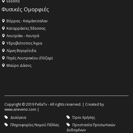
Eδεσσα
Φυσικές Ομορφιές
Βόρρας - Καϊμάκτσαλαν
Καταρράκτες Έδεσσας
Λουτράκι - Λουτρά
Υδροβιότοπος Άγρα
Λίμνη Βεγορίτιδα
Πηγές Λουτρακίου (Πόζαρ)
Μαύρο Δάσος
Copyright © 2019 PellaTv - All rights reserved. | Created by
www.aneveno.com
|
Διαύγεια
Όροι Χρήσης
Πληροφορίες Νομού Πέλλας
Προστασία Προσωπικών
Δεδομένων