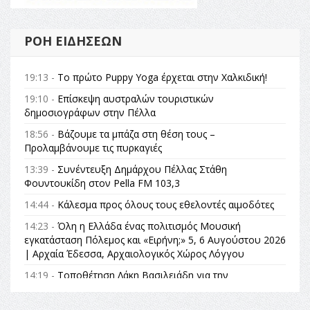
ΡΟΉ ΕΙΔΉΣΕΩΝ
19:13 -
Το πρώτο Puppy Yoga έρχεται στην Χαλκιδική!
19:10 -
Επίσκεψη αυστραλών τουριστικών
δημοσιογράφων στην Πέλλα
18:56 -
Βάζουμε τα μπάζα στη θέση τους –
Προλαμβάνουμε τις πυρκαγιές
13:39 -
Συνέντευξη Δημάρχου Πέλλας Στάθη
Φουντουκίδη στον Pella FM 103,3
14:44 -
Κάλεσμα προς όλους τους εθελοντές αιμοδότες
14:23 -
Όλη η Ελλάδα ένας πολιτισμός Μουσική
εγκατάσταση Πόλεμος και «Ειρήνη;» 5, 6 Αυγούστου 2026
| Αρχαία Έδεσσα, Αρχαιολογικός Χώρος Λόγγου
14:19 -
Τοποθέτηση Λάκη Βασιλειάδη για την
Αναθεώρηση του Συντάγματος: «Σε τέτοιες κορυφαίες
θεσμικές διαδικασίες υπάρχει μόνο η ευθύνη απέναντι