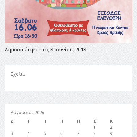
Δημοσιεύτηκε στις 8 Ιουνίου, 2018
Σχόλια
Αύγουστος 2026
Δ
Τ
Τ
Π
Π
Σ
Κ
1
2
3
4
5
6
7
8
9