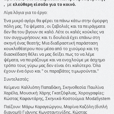
,
με
ελεύθερη είσοδο για το κοινό.
Λίγα λόγια για το έργο:
Ένα μικρό αγόρι θα φέρει τα πάνω κάτω στην όμορφη
πόλη μας. Τα ψέματα , οι ζαβολιές και τα πειράγματα
δεν θα του βγουν σε καλό. Λέτε οι καλές κούκλες να
τον συγχωρήσουν; και τι δουλειά έχει επάνω στη
σκηνή ένας θεατής; Μια διαδραστική παράσταση
κουκλοθέατρου που μέσα από το χιούμορ και τη
διασκέδαση θέλει να μας δείξει πως το να λέμε
ψέματα, να πειράζουμε και να ενοχλούμε με άσχημο
τρόπο τους γύρω μας δεν είναι ότι καλύτερο. Όλα
έχουν ένα όριο και " οι παραβάτες τιμωρούνται."
Συντελεστές:
Κείμενο: Καλλιόπη Παπαδάκη, Σκηνοθεσία: Παυλίνα
Χαρέλα, Μουσική: Χάρης Γκατζόφλιας, Χορογραφίες:
Κώστας Καφαντάρης, Σκηνικά-Κοστούμια: ModaSystem
Παίζουν: Μάρω Καραγεώργου, Μαρίνα Καζόλη (διπλή
διανομή) Γιάννης Κωνσταντινίδης, Κώστας