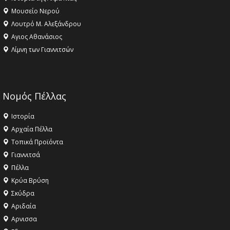
Μουσείο Νερού
Λουτρό Μ. Αλεξάνδρου
Αγιος Αθανάσιος
Λίμνη των Γιαννιτσών
Νομός Πέλλας
Ιστορία
Αρχαία Πέλλα
Τοπικά Προϊόντα
Γιαννιτσά
Πέλλα
Κρύα Βρύση
Σκύδρα
Αριδαία
Aρνισσα