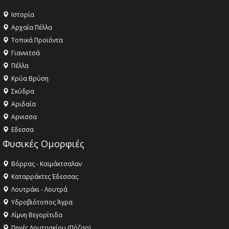
Ιστορία
Αρχαία Πέλλα
Τοπικά Προϊόντα
Γιαννιτσά
Πέλλα
Κρύα Βρύση
Σκύδρα
Αριδαία
Aρνισσα
Eδεσσα
Φυσικές Ομορφιές
Βόρρας - Καϊμάκτσαλαν
Καταρράκτες Έδεσσας
Λουτράκι - Λουτρά
Υδροβιότοπος Άγρα
Λίμνη Βεγορίτιδα
Πηγές Λουτρακίου (Πόζαρ)