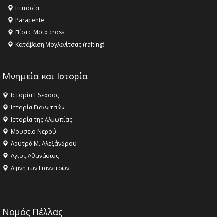
16:18 -
ΕΝΟΡΙΑΚΕΣ ΚΑΛΟΚΑΙΡΙΝΕΣ ΔΡΑΣΕΙΣ ΓΙΑ ΠΑΙΔΙΑ
Ιππασία
ΣΤΗΝ ΕΔΕΣΣΑ
Parapente
Πίστα Moto cross
Κατάβαση Μογλενίτσας (rafting)
Μνημεία και Ιστορία
Ιστορία Έδεσσας
Ιστορία Γιαννιτσών
Ιστορία της Αλμωπίας
Μουσείο Νερού
Λουτρό Μ. Αλεξάνδρου
Αγιος Αθανάσιος
Λίμνη των Γιαννιτσών
Νομός Πέλλας