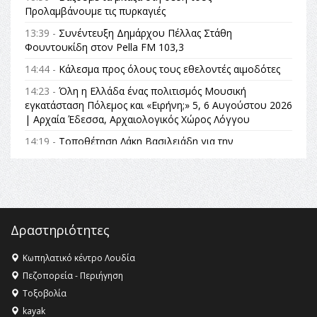
Προλαμβάνουμε τις πυρκαγιές
13:39 -
Συνέντευξη Δημάρχου Πέλλας Στάθη
Φουντουκίδη στον Pella FM 103,3
14:44 -
Κάλεσμα προς όλους τους εθελοντές αιμοδότες
14:23 -
Όλη η Ελλάδα ένας πολιτισμός Μουσική
εγκατάσταση Πόλεμος και «Ειρήνη;» 5, 6 Αυγούστου 2026
| Αρχαία Έδεσσα, Αρχαιολογικός Χώρος Λόγγου
14:19 -
Τοποθέτηση Λάκη Βασιλειάδη για την
Αναθεώρηση του Συντάγματος: «Σε τέτοιες κορυφαίες
θεσμικές διαδικασίες υπάρχει μόνο η ευθύνη απέναντι
στις επόμενες γενιές»
16:35 -
Το πρόγραμμα του ΠΑΟΚ στον δεύτερο γύρο του
Champions League!
Δραστηριότητες
16:27 -
Όλυμπος: Εντάχθηκε στον Κατάλογο Παγκόσμιας
Κληρονομιάς της UNESCO – Ομόφωνη η απόφαση Ο
Κωπηλατικό κέντρο Λουδία
Όλυμπος αναγνωρίστηκε ως φυσικό και πολιτιστικό
Πεζοπορεία - Περιήγηση
αγαθό εξέχουσας οικουμενικής αξίας για την
Τοξοβολία
ανθρωπότητα
kayak