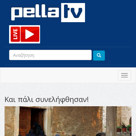
Toggl
navig
Και πάλι συνελήφθησαν!