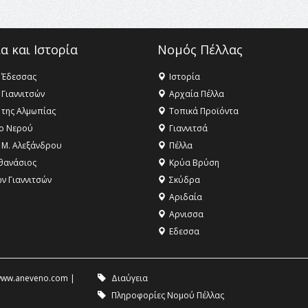
α και Ιστορία
Νομός Πέλλας
 Έδεσσας
Ιστορία
 Γιαννιτσών
Αρχαία Πέλλα
 της Αλμωπίας
Τοπικά Προϊόντα
ο Νερού
Γιαννιτσά
 Μ. Αλεξάνδρου
Πέλλα
θανάσιος
Κρύα Βρύση
ων Γιαννιτσών
Σκύδρα
Αριδαία
Aρνισσα
Eδεσσα
ww.aneveno.com
|
Διαύγεια
Πληροφορίες Νομού Πέλλας