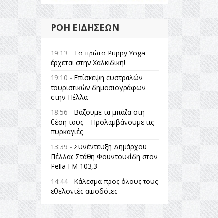
ΡΟΉ ΕΙΔΉΣΕΩΝ
19:13 -
Το πρώτο Puppy Yoga
έρχεται στην Χαλκιδική!
19:10 -
Επίσκεψη αυστραλών
τουριστικών δημοσιογράφων
στην Πέλλα
18:56 -
Βάζουμε τα μπάζα στη
θέση τους – Προλαμβάνουμε τις
πυρκαγιές
13:39 -
Συνέντευξη Δημάρχου
Πέλλας Στάθη Φουντουκίδη στον
Pella FM 103,3
14:44 -
Κάλεσμα προς όλους τους
εθελοντές αιμοδότες
14:23 -
Όλη η Ελλάδα ένας
πολιτισμός Μουσική