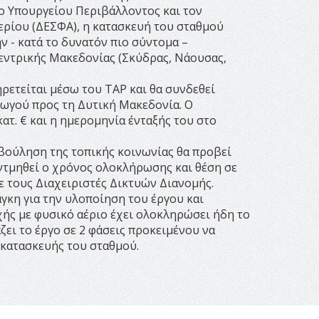
ο Υπουργείου Περιβάλλοντος και τον
ερίου (ΔΕΣΦΑ), η κατασκευή του σταθμού
ν - κατά το δυνατόν πιο σύντομα –
εντρικής Μακεδονίας (Σκύδρας, Νάουσας,
ηρετείται μέσω του TAP και θα συνδεθεί
γωγού προς τη Δυτική Μακεδονία. Ο
ατ. € και η ημερομηνία ένταξής του στο
βούληση της τοπικής κοινωνίας θα προβεί
υντμηθεί ο χρόνος ολοκλήρωσης και θέση σε
ε τους Διαχειριστές Δικτυών Διανομής.
κη για την υλοποίηση του έργου και
ής με φυσικό αέριο έχει ολοκληρώσει ήδη το
ει το έργο σε 2 φάσεις προκειμένου να
 κατασκευής του σταθμού.