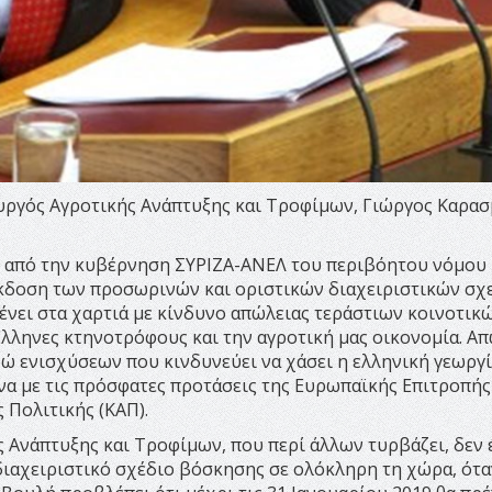
υργός Αγροτικής Ανάπτυξης και Τροφίμων, Γιώργος Καρασ
η από την κυβέρνηση ΣΥΡΙΖΑ-ΑΝΕΛ του περιβόητου νόμου
ν έκδοση των προσωρινών και οριστικών διαχειριστικών σχ
ένει στα χαρτιά με κίνδυνο απώλειας τεράστιων κοινοτικ
λληνες κτηνοτρόφους και την αγροτική μας οικονομία. Απ
ώ ενισχύσεων που κινδυνεύει να χάσει η ελληνική γεωργί
α με τις πρόσφατες προτάσεις της Ευρωπαϊκής Επιτροπής 
 Πολιτικής (ΚΑΠ).
 Ανάπτυξης και Τροφίμων, που περί άλλων τυρβάζει, δεν 
ιαχειριστικό σχέδιο βόσκησης σε ολόκληρη τη χώρα, ότα