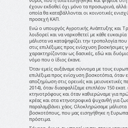
νόμος που η ίδια εισηγήθηκε και ψήφισε στη
έχουν εκδοθεί όχι μόνο τα προσωρινά, αλλά 
οποία θα καταβάλλονται οι κοινοτικές ενισχ
προσεχή ΚΑΠ.
Ενώ ο υπουργός Αγροτικής Ανάπτυξης και Τρ
λοιδορεί και να ναρκοθετεί με κάθε ευκαιρί
μάλιστα να καταψηφίζει την τροπολογία που
στις επιλέξιμες προς ενίσχυση βοσκήσιμες γ
χαρακτηρίζονταν ως δασικές, εδώ και δυόμισ
νόμο που ο ίδιος έκανε.
Όταν εμείς αυξάναμε σύννομα με τους ευρωπα
επιλέξιμα προς ενίσχυση βοσκοτόπια, όταν ε
αποζημίωση στις ορεινές και μειονεκτικές π
2014), όταν διασφαλίζαμε επιπλέον 150 εκατ.
κτηνοτρόφους και όταν καθιερώναμε για πρώ
κρέας και στα κτηνοτροφικά ψυχανθή για ζωο
παραλαμβάνει χάος. Ολοκληρώσαμε μάλιστα μ
βοσκοτόπους, που μας εισηγήθηκε η Ευρωπαϊκ
πρόστιμα.