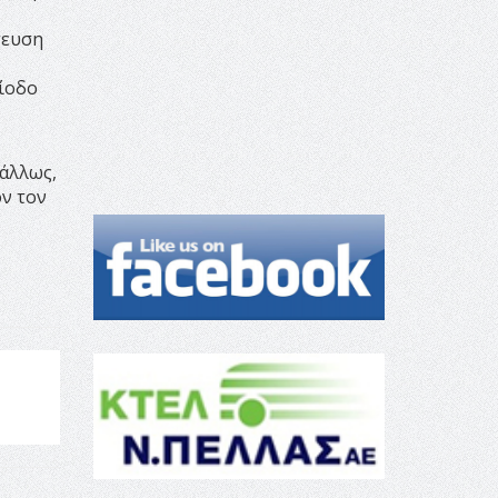
τευση
ρίοδο
δάλλως,
όν τον