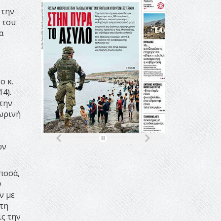
 την
 του
α
ο κ.
4).
 την
ωρινή
ων
ποσά,
ν
ν με
 τη
ις την