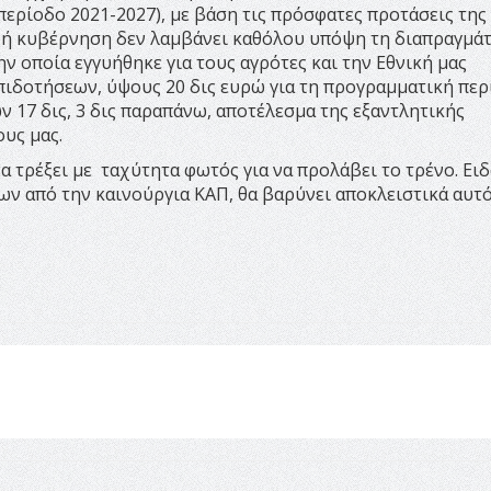
 περίοδο 2021-2027), με βάση τις πρόσφατες προτάσεις της
νή κυβέρνηση δεν λαμβάνει καθόλου υπόψη τη διαπραγμά
 οποία εγγυήθηκε για τους αγρότες και την Εθνική μας
πιδοτήσεων, ύψους 20 δις ευρώ για τη προγραμματική πε
 17 δις, 3 δις παραπάνω, αποτέλεσμα της εξαντλητικής
υς μας.
να τρέξει με ταχύτητα φωτός για να προλάβει το τρένο. Ει
ν από την καινούργια ΚΑΠ, θα βαρύνει αποκλειστικά αυτ