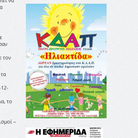
πει να
α
ε
σαν
ε τον
 τα
-12-
α, το
ισμοί –