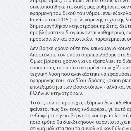
Σήμερα, όμως, τι μπορεί να πει στους κτηνο
οικειοποιήθηκε τις δικές μας ρυθμίσεις, δεν
εφαρμογή του δικού του νόμου, ενώ εξακολο
Ιουνίου του 2015 (της λεγόμενης τεχνικής λ
δημιουργήθηκαν κτηνοτρόφοι πρώτης, δεύτερη
προβλήματα να διογκώνονται καθημερινά, ε
προσωρινών και οριστικών, παραπέμπεται συ
Δεν βρήκε χρόνο ούτε τον καινούργιο κοινο
Αποστόλου, τον οποίο συμπεριλάβαμε στα δι
Όμως βρίσκει χρόνο για να εξαπολύει τα διά
επικράτεια, τα οποία εσκεμμένα συνεχίζου
τεχνική λύση που αναγκάστηκε να εφαρμόσει
εφαρμογής του σχεδίου δράσης (axion plan
επιλεξιμότητα των βοσκοτόπων - αλλά και να
Ελλήνων κτηνοτρόφων.
Το ότι, εάν το προσεχές εξάμηνο δεν εκδοθο
φαίνεται πως δεν τους ενδιαφέρει, γι' αυτό
ενδιαφέρει την κυβέρνηση και την πολιτική
ποιο τρόπο θα διεκδικήσουν τα αντίστοιχα κ
στιγμή μάλιστα που τα συνολικά κονδύλια για