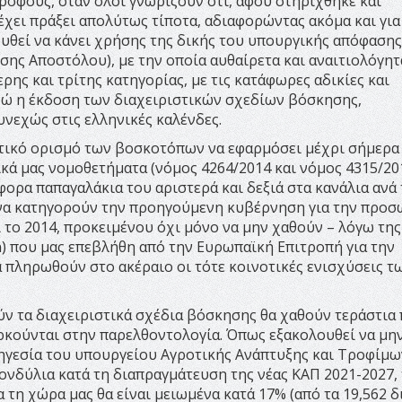
τρόφους, όταν όλοι γνωρίζουν ότι, αφού στηρίχθηκε και
 έχει πράξει απολύτως τίποτα, αδιαφορώντας ακόμα και για
υθεί να κάνει χρήσης της δικής του υπουργικής απόφασης
ύσης Αποστόλου), με την οποία αυθαίρετα και αναιτιολόγητ
ς και τρίτης κατηγορίας, με τις κατάφωρες αδικίες και
νώ η έκδοση των διαχειριστικών σχεδίων βόσκησης,
νεχώς στις ελληνικές καλένδες.
τικό ορισμό των βοσκοτόπων να εφαρμόσει μέχρι σήμερα 
κά μας νομοθετήματα (νόμος 4264/2014 και νόμος 4315/201
φορα παπαγαλάκια του αριστερά και δεξιά στα κανάλια ανά
ν να κατηγορούν την προηγούμενη κυβέρνηση για την προσ
 το 2014, προκειμένου όχι μόνο να μην χαθούν – λόγω της
) που μας επεβλήθη από την Ευρωπαϊκή Επιτροπή για την
 πληρωθούν στο ακέραιο οι τότε κοινοτικές ενισχύσεις τ
ύν τα διαχειριστικά σχέδια βόσκησης θα χαθούν τεράστια 
 αρκούνται στην παρελθοντολογία. Όπως εξακολουθεί να μη
 ηγεσία του υπουργείου Αγροτικής Ανάπτυξης και Τροφίμω
ονδύλια κατά τη διαπραγμάτευση της νέας ΚΑΠ 2021-2027,
 τη χώρα μας θα είναι μειωμένα κατά 17% (από τα 19,562 δ