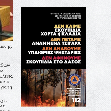
μάνης,
εδίων
ών
ώλειες,
α και
για τη
έχει
ν ο