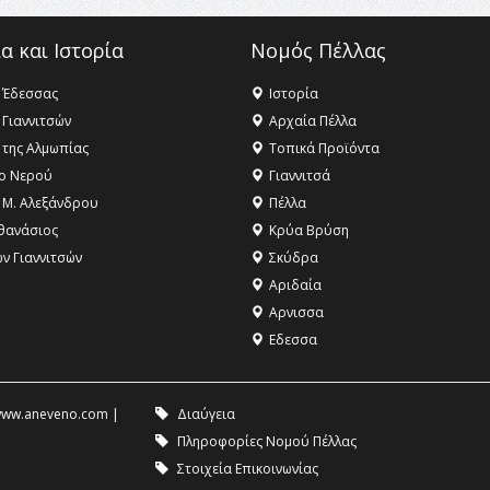
α και Ιστορία
Νομός Πέλλας
 Έδεσσας
Ιστορία
 Γιαννιτσών
Αρχαία Πέλλα
 της Αλμωπίας
Τοπικά Προϊόντα
ο Νερού
Γιαννιτσά
 Μ. Αλεξάνδρου
Πέλλα
θανάσιος
Κρύα Βρύση
ων Γιαννιτσών
Σκύδρα
Αριδαία
Aρνισσα
Eδεσσα
ww.aneveno.com
|
Διαύγεια
Πληροφορίες Νομού Πέλλας
Στοιχεία Επικοινωνίας