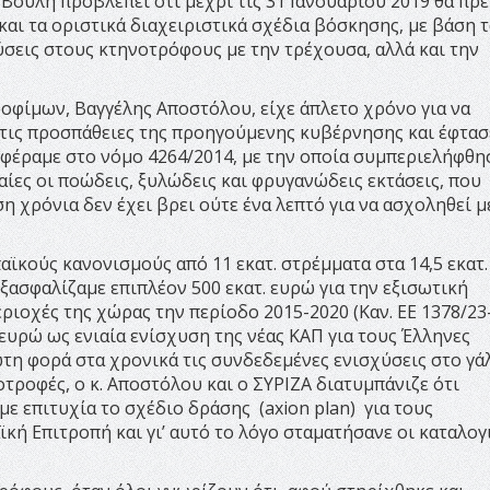
 Βουλή προβλέπει ότι μέχρι τις 31 Ιανουαρίου 2019 θα πρέ
και τα οριστικά διαχειριστικά σχέδια βόσκησης, με βάση τ
ύσεις στους κτηνοτρόφους με την τρέχουσα, αλλά και την
οφίμων, Βαγγέλης Αποστόλου, είχε άπλετο χρόνο για να
α τις προσπάθειες της προηγούμενης κυβέρνησης και έφτασ
 φέραμε στο νόμο 4264/2014, με την οποία συμπεριελήφθη
αίες οι ποώδεις, ξυλώδεις και φρυγανώδεις εκτάσεις, που
η χρόνια δεν έχει βρει ούτε ένα λεπτό για να ασχοληθεί μ
ϊκούς κανονισμούς από 11 εκατ. στρέμματα στα 14,5 εκατ.
ξασφαλίζαμε επιπλέον 500 εκατ. ευρώ για την εξισωτική
εριοχές της χώρας την περίοδο 2015-2020 (Καν. ΕΕ 1378/23
 ευρώ ως ενιαία ενίσχυση της νέας ΚΑΠ για τους Έλληνες
τη φορά στα χρονικά τις συνδεδεμένες ενισχύσεις στο γάλ
τροφές, ο κ. Αποστόλου και ο ΣΥΡΙΖΑ διατυμπάνιζε ότι
ε επιτυχία το σχέδιο δράσης (axion plan) για τους
ή Επιτροπή και γι’ αυτό το λόγο σταματήσανε οι καταλογ