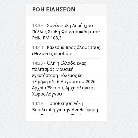
ΡΟΉ ΕΙΔΉΣΕΩΝ
13:39 -
Συνέντευξη Δημάρχου
Πέλλας Στάθη Φουντουκίδη στον
Pella FM 103,3
14:44 -
Κάλεσμα προς όλους τους
εθελοντές αιμοδότες
14:23 -
Όλη η Ελλάδα ένας
πολιτισμός Μουσική
εγκατάσταση Πόλεμος και
«Ειρήνη;» 5, 6 Αυγούστου 2026 |
Αρχαία Έδεσσα, Αρχαιολογικός
Χώρος Λόγγου
14:19 -
Τοποθέτηση Λάκη
Βασιλειάδη για την Αναθεώρηση
του Συντάγματος: «Σε τέτοιες
κορυφαίες θεσμικές διαδικασίες
υπάρχει μόνο η ευθύνη απέναντι
στις επόμενες γενιές»