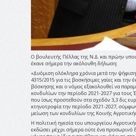
Ο βουλευτής Πέλλας της Ν.Δ. και πρώην υπο
έκανε σήμερα την ακόλουθη δήλωση:
«Δυόμιση ολόκληρα χρόνια μετά την ψήφισ
4315/2015 για τις βοσκήσιμες γαίες και τη
βόσκησης και ο νόμος εξακολουθεί να παραμ
κονδυλίων την περίοδο 2021-2027 για τους Έ
που ίσως προστεθούν στα σχεδόν 3,3 δις ευρ
κτηνοτροφία την περίοδο 2021-2027, σύμφων
μείωση των κονδυλίων της Κοινής Αγροτικής
Η πολιτική ηγεσία του υπουργείου Αγροτικής
εκδώσει μέχρι σήμερα ούτε ένα προσωρινό δ