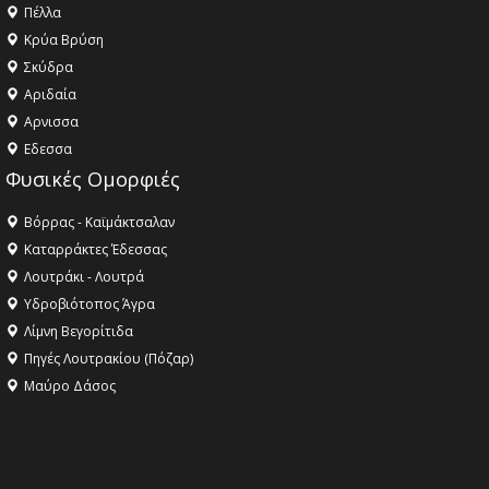
Πέλλα
Κρύα Βρύση
Σκύδρα
Αριδαία
Aρνισσα
Eδεσσα
Φυσικές Ομορφιές
Βόρρας - Καϊμάκτσαλαν
Καταρράκτες Έδεσσας
Λουτράκι - Λουτρά
Υδροβιότοπος Άγρα
Λίμνη Βεγορίτιδα
Πηγές Λουτρακίου (Πόζαρ)
Μαύρο Δάσος