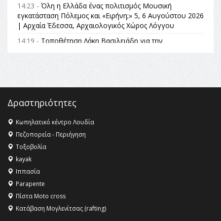
14:23 -
Όλη η Ελλάδα ένας πολιτισμός Μουσική
εγκατάσταση Πόλεμος και «Ειρήνη;» 5, 6 Αυγούστου 2026
| Αρχαία Έδεσσα, Αρχαιολογικός Χώρος Λόγγου
14:19 -
Τοποθέτηση Λάκη Βασιλειάδη για την
Αναθεώρηση του Συντάγματος: «Σε τέτοιες κορυφαίες
θεσμικές διαδικασίες υπάρχει μόνο η ευθύνη απέναντι
στις επόμενες γενιές»
16:35 -
Το πρόγραμμα του ΠΑΟΚ στον δεύτερο γύρο του
Champions League!
Δραστηριότητες
16:27 -
Όλυμπος: Εντάχθηκε στον Κατάλογο Παγκόσμιας
Κληρονομιάς της UNESCO – Ομόφωνη η απόφαση Ο
Κωπηλατικό κέντρο Λουδία
Όλυμπος αναγνωρίστηκε ως φυσικό και πολιτιστικό
Πεζοπορεία - Περιήγηση
αγαθό εξέχουσας οικουμενικής αξίας για την
Τοξοβολία
ανθρωπότητα
kayak
16:18 -
ΕΝΟΡΙΑΚΕΣ ΚΑΛΟΚΑΙΡΙΝΕΣ ΔΡΑΣΕΙΣ ΓΙΑ ΠΑΙΔΙΑ
Ιππασία
ΣΤΗΝ ΕΔΕΣΣΑ
Parapente
Πίστα Moto cross
Κατάβαση Μογλενίτσας (rafting)