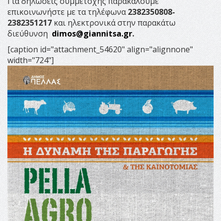
Για δηλώσεις συμμετοχής παρακαλούμε
επικοινωνήστε με τα τηλέφωνα
2382350808-
2382351217
και ηλεκτρονικά στην παρακάτω
διεύθυνση
dimos@giannitsa.gr
.
[caption id="attachment_54620" align="alignnone"
width="724"]