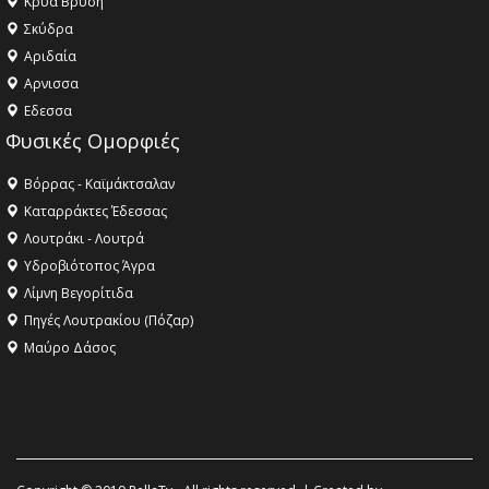
Κρύα Βρύση
Σκύδρα
Αριδαία
Aρνισσα
Eδεσσα
Φυσικές Ομορφιές
Βόρρας - Καϊμάκτσαλαν
Καταρράκτες Έδεσσας
Λουτράκι - Λουτρά
Υδροβιότοπος Άγρα
Λίμνη Βεγορίτιδα
Πηγές Λουτρακίου (Πόζαρ)
Μαύρο Δάσος