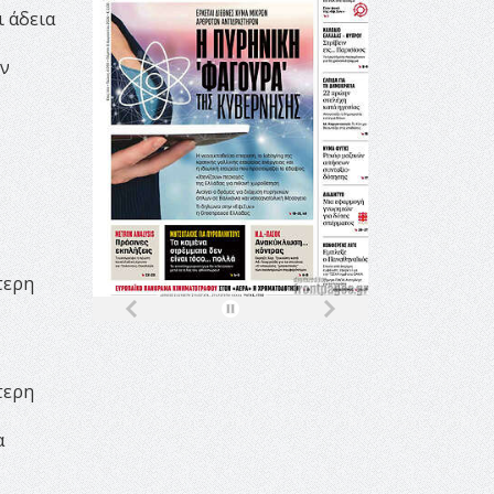
ι άδεια
ην
τερη
τερη
α