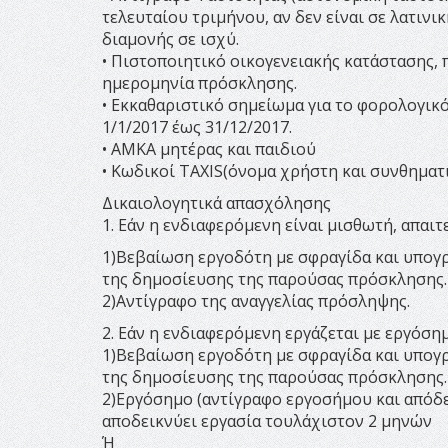
τελευταίου τριμήνου, αν δεν είναι σε λατινι
διαμονής σε ισχύ.
• Πιστοποιητικό οικογενειακής κατάστασης, 
ημερομηνία πρόσκλησης.
• Εκκαθαριστικό σημείωμα για το φορολογικ
1/1/2017 έως 31/12/2017.
• ΑΜΚΑ μητέρας και παιδιού
• Κωδικοί TAXIS(όνομα χρήστη και συνθηματ
Δικαιολογητικά απασχόλησης
1. Εάν η ενδιαφερόμενη είναι μισθωτή, απαιτε
1)Βεβαίωση εργοδότη με σφραγίδα και υπογρ
της δημοσίευσης της παρούσας πρόσκλησης.
2)Αντίγραφο της αναγγελίας πρόσληψης.
2. Εάν η ενδιαφερόμενη εργάζεται με εργόση
1)Βεβαίωση εργοδότη με σφραγίδα και υπογρ
της δημοσίευσης της παρούσας πρόσκλησης.
2)Εργόσημο (αντίγραφο εργοσήμου και απόδε
αποδεικνύει εργασία τουλάχιστον 2 μηνών
Ή