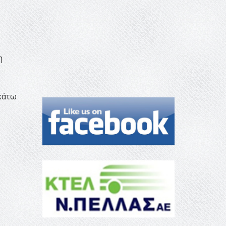
η
ακάτω