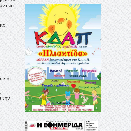
ύν ένα
από
είναι
ς
α την