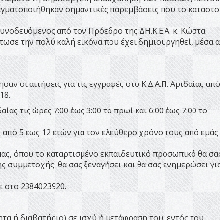
ραγματοποιήθηκαν σημαντικές παρεμβάσεις που το καταστο
νοδευόμενος από τον Πρόεδρο της ΔΗ.Κ.Ε.Α. κ. Κώστα
τωσε την πολύ καλή εικόνα που έχει δημιουργηθεί, μέσα 
σαν οι αιτήσεις για τις εγγραφές στο Κ.Δ.Α.Π. Αριδαίας από
18.
αίας τις ώρες 7:00 έως 3:00 το πρωί και 6:00 έως 7:00 το
πό 5 έως 12 ετών για τον ελεύθερο χρόνο τους από εμάς 
ας, όπου το καταρτισμένο εκπαιδευτικό προσωπικό θα σα
 συμμετοχής, θα σας ξεναγήσει και θα σας ενημερώσει γι
 στο 2384023920.
τα ή διαβατήριο) σε ισχύ ή μετάφραση του ,εντός του