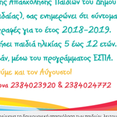
γνώμονα τη δημιουργική απασχόληση των παιδιών, λειτου