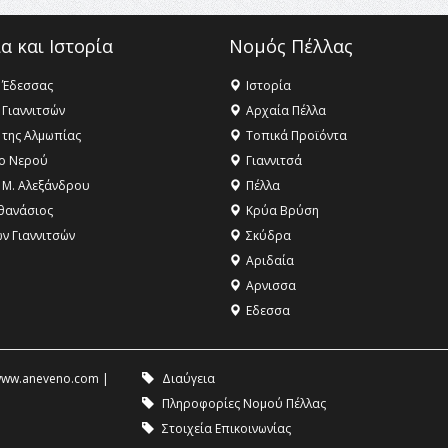
α και Ιστορία
Νομός Πέλλας
 Έδεσσας
Ιστορία
 Γιαννιτσών
Αρχαία Πέλλα
 της Αλμωπίας
Τοπικά Προϊόντα
ο Νερού
Γιαννιτσά
 Μ. Αλεξάνδρου
Πέλλα
θανάσιος
Κρύα Βρύση
ων Γιαννιτσών
Σκύδρα
Αριδαία
Aρνισσα
Eδεσσα
ww.aneveno.com
|
Διαύγεια
Πληροφορίες Νομού Πέλλας
Στοιχεία Επικοινωνίας