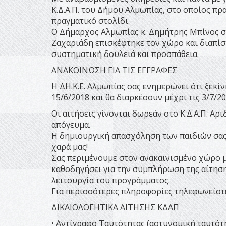
Κ.Δ.Α.Π. του Δήμου Αλμωπίας, στο οποίος π
πραγματικό στολίδι.
Ο Δήμαρχος Αλμωπίας κ. Δημήτρης Μπίνος συ
Ζαχαριάδη επισκέφτηκε τον χώρο και διαπίσ
συστηματική δουλειά και προσπάθεια.
ΑΝΑΚΟΙΝΩΣΗ ΓΙΑ ΤΙΣ ΕΓΓΡΑΦΕΣ
Η ΔΗ.Κ.Ε. Αλμωπίας σας ενημερώνει ότι ξεκίνη
15/6/2018 και θα διαρκέσουν μέχρι τις 3/7/20
Οι αιτήσεις γίνονται δωρεάν στο Κ.Δ.Α.Π. Αριδ
απόγευμα.
Η δημιουργική απασχόληση των παιδιών σας α
χαρά μας!
Σας περιμένουμε στον ανακαινισμένο χώρο μ
καθοδηγήσει για την συμπλήρωση της αίτησης
λειτουργία του προγράμματος.
Για περισσότερες πληροφορίες τηλεφωνείστε
ΔΙΚΑΙΟΛΟΓΗΤΙΚΑ ΑΙΤΗΣΗΣ ΚΔΑΠ
• Αντίγραφο Ταυτότητας (αστυνομική ταυτότη