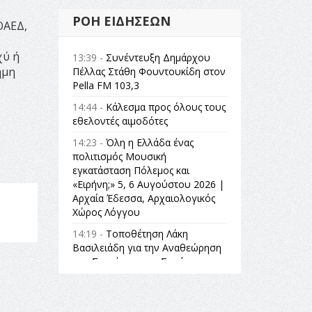
ΡΟΉ ΕΙΔΉΣΕΩΝ
ΟΑΕΔ,
χύ ή
13:39 -
Συνέντευξη Δημάρχου
ημη
Πέλλας Στάθη Φουντουκίδη στον
Pella FM 103,3
14:44 -
Κάλεσμα προς όλους τους
εθελοντές αιμοδότες
14:23 -
Όλη η Ελλάδα ένας
πολιτισμός Μουσική
εγκατάσταση Πόλεμος και
«Ειρήνη;» 5, 6 Αυγούστου 2026 |
Αρχαία Έδεσσα, Αρχαιολογικός
Χώρος Λόγγου
14:19 -
Τοποθέτηση Λάκη
Βασιλειάδη για την Αναθεώρηση
του Συντάγματος: «Σε τέτοιες
κορυφαίες θεσμικές διαδικασίες
υπάρχει μόνο η ευθύνη απέναντι
στις επόμενες γενιές»