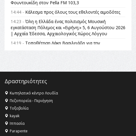
Φουντουκίδη στον Pella FM 103,3
14:44 -
Κάλεσμα προς όλους τους εθελοντές αιμοδότες
14:23 -
Όλη η Ελλάδα ένας πολιτισμός Μουσική
εγκατάσταση Πόλεμος και «Ειρήνη;» 5, 6 Αυγούστου 2026
| Αρχαία Έδεσσα, Αρχαιολογικός Χώρος Λόγγου
14:19 -
Τοποθέτηση Λάκη Βασιλειάδη για την
Αναθεώρηση του Συντάγματος: «Σε τέτοιες κορυφαίες
θεσμικές διαδικασίες υπάρχει μόνο η ευθύνη απέναντι
στις επόμενες γενιές»
16:35 -
Το πρόγραμμα του ΠΑΟΚ στον δεύτερο γύρο του
Champions League!
Δραστηριότητες
16:27 -
Όλυμπος: Εντάχθηκε στον Κατάλογο Παγκόσμιας
Κληρονομιάς της UNESCO – Ομόφωνη η απόφαση Ο
Κωπηλατικό κέντρο Λουδία
Όλυμπος αναγνωρίστηκε ως φυσικό και πολιτιστικό
Πεζοπορεία - Περιήγηση
αγαθό εξέχουσας οικουμενικής αξίας για την
Τοξοβολία
ανθρωπότητα
kayak
16:18 -
ΕΝΟΡΙΑΚΕΣ ΚΑΛΟΚΑΙΡΙΝΕΣ ΔΡΑΣΕΙΣ ΓΙΑ ΠΑΙΔΙΑ
Ιππασία
ΣΤΗΝ ΕΔΕΣΣΑ
Parapente