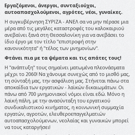
Εργαζόμενοι, άνεργοι, συνταξιούχοι,
αυτοαπασχολούμενοι, αγρότες, νέοι, γυναίκες.
Η συγκυβέρνηση ΣΥΡΙΖΑ - ΑΝΕΛ σα να μην πέρασε μια
μέρα από τις μεγάλες καταστροφές του καλοκαιριού
ανεβαίνει ξανά στη Θεσσαλονίκη για να ανεβάσει το
ίδιο έργο με τον τίτλο "επιστροφή στην
κανονικότητα" ή "τέλος των μνημονίων".
Φτάνει πια με τα ψέματα και τις απάτες τους!
Η "ανάπτυξη" τους σημαίνει ματωμένα πλεονάσματα
μέχρι το 2060! Να χάνουμε συνεχώς από το μισθό μας,
τη σύνταξή μας, την ασφάλιση μας. Στήνεται πάνω στα
αποκαΐδια των εργατικών - λαϊκών δικαιωμάτων. Οι
πάνω από 700 μνημονιακοί νόμοι είναι εδώ. Μόνο η
λαϊκή πάλη, με την ανασύνταξη του εργατικού
συνδικαλιστικού κινήματος, η κοινωνική συμμαχία
εργατών, αγροτών, ελευθεροεπαγγελματιών
αυτοαπασχολούμενων, νεολαίας και γυναικών μπορεί
να τους καταργήσει!