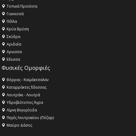
Τοπικά Προϊόντα
Γιαννιτσά
Πέλλα
Κρύα Βρύση
Σκύδρα
Αριδαία
Aρνισσα
Eδεσσα
Φυσικές Ομορφιές
Βόρρας - Καϊμάκτσαλαν
Καταρράκτες Έδεσσας
Λουτράκι - Λουτρά
Υδροβιότοπος Άγρα
Λίμνη Βεγορίτιδα
Πηγές Λουτρακίου (Πόζαρ)
Μαύρο Δάσος