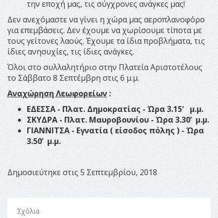
την εποχή μας, τις σύγχρονες ανάγκες μας!
Δεν ανεχόμαστε να γίνει η χώρα μας αεροπλανοφόρο
για επεμβάσεις. Δεν έχουμε να χωρίσουμε τίποτα με
τους γείτονες λαούς. Έχουμε τα ίδια προβλήματα, τις
ίδιες ανησυχίες, τις ίδιες ανάγκες.
Όλοι στο συλλαλητήριο στην Πλατεία Αριστοτέλους
το Σάββατο 8 Σεπτέμβρη στις 6 μ.μ.
Αναχώρηση Λεωφορείων
:
ΕΔΕΣΣΑ - Πλατ. Δημοκρατίας
-
Ώρα
3.15'
μ.μ.
ΣΚΥΔΡΑ - Πλατ. Μαυροβουνίου - Ώρα
3
.
30
’ μ.μ.
ΓΙΑΝΝΙΤΣΑ - Εγνατία ( είσοδος πόλης ) - Ώρα
3.50
’ μ.μ.
Δημοσιεύτηκε στις 5 Σεπτεμβρίου, 2018
Σχόλια