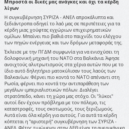
Μπροστά οι δικές μας ανάγκες και όχι τα κέρδη
λίγων
Η συγκυβέρνηση ΣΥΡΙΖΑ - ΑΝΕΛ απροκάλυπτα και
ξεδιάντροπα οδηγεί το λαό μας σε περιπέτειες για τα
κέρδη μιας χούφτας εγχώριων επιχειρηματικών
ομίλων. Μπαίνει πιο βαθιά στο παιχνίδι του ελέγχου
των πηγών ενέργειας και των δρόμων μεταφοράς της.
Έκλεισε με την ΠΓΔΜ συμφωνία για να ενισχύσει τη
δολοφονική μηχανή του ΝΑΤΟ στα Βαλκάνια. Άφησε
ανοιχτούς αλυτρωτισμούς στα χέρια αυτών που με το
ίδιο αυτό δηλητήριο ματοκύλισαν τους λαούς των
Βαλκανίων. Φέρνει πιο κοντά το ΝΑΤΟ απέναντι στη
Ρωσία, φέρνει πιο κοντά την αντιπαράθεση των
μεγάλων ιμπεριαλιστικών πόλων. Διαλέγει
στρατόπεδο, κάνει τη χώρα μας στόχο. Οι "λύκοι"
αυτοί δεν έχουν πρόβλημα με τον πόλεμο, τις
καταστροφές, τους σκοτωμούς, τους ξεριζωμούς.
Αυτά είναι όλα κέρδη για αυτούς. Για αυτά τα κέρδη
κόπτεται η "αριστερή" συγκυβέρνηση των ΣΥΡΙΖΑ -
ΑΝΕΛ. Φέτος τιμώμενοι στην ΔΕΘ είναι τα αμερικάνικα