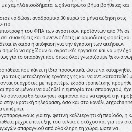
 με χαμηλά εισοδήματα, ως ένα πρώτο βήμα βοήθειας και
σισε να δώσει αναδρομικά 30 ευρώ το μήνα αύξηση στις
2010.
επιστροφή του ΦΠΑ των αγροτικών προϊόντων από 7% σε 
ίσει συσκέψεις και συνεννοήσεις με αρμοδίους φορείς και
δεται έγκαιρα η απόφαση για την έγκριση των αιτήσεων
 σημείο να αρχίζουν οι αγροτικές εργασίες και να μην έχ
δίως για το σπαράγγι που όπως όλοι γνωρίζουμε ξεκινά νω
σπάθεια που κάνει η ίδια προσωπικά, ώστε να καταργηθεί
ια τους μετακλητούς εργάτες γης και να αντικατασταθεί μ
ονται οι αγρότες με περαιτέρω έξοδα τραπεζικής προμήθει
ι προκειμένου να αυξηθεί η εμπορία του σπαραγγιού, έχε
λύ σύντομα θα ξεκινήσει καμπάνια που να αφορά την προ
ο στην κρατική τηλεόραση, όσο και στο κανάλι argochanne
α εκπέμπει.
γοπαραγωγούς για την φετινή καλλιεργητική περίοδο, η κ.
πάθεια μέχρι επίτευξης του τελικού στόχου και για τον σκ
αγωγών σπαραγγιού από ολόκληρη τη χώρα, ώστε να