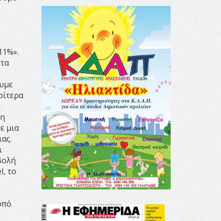
11%».
 τα
ουμε
ρίτερα
 η
ε μια
ας.
ι
βολή
l, το
οπό