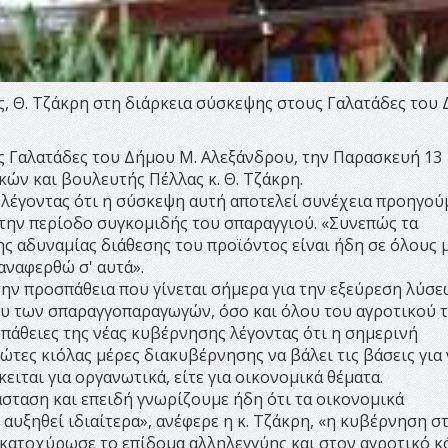
, Θ. Τζάκρη στη διάρκεια σύσκεψης στους Γαλατάδες του
υς Γαλατάδες του Δήμου Μ. Αλεξάνδρου, την Παρασκευή 13
ν και βουλευτής Πέλλας κ. Θ. Τζάκρη.
ο λέγοντας ότι η σύσκεψη αυτή αποτελεί συνέχεια προηγο
 την περίοδο συγκομιδής του σπαραγγιού. «Συνεπώς τα
ς αδυναμίας διάθεσης του προϊόντος είναι ήδη σε όλους 
ναναφερθώ σ' αυτά».
την προσπάθεια που γίνεται σήμερα για την εξεύρεση λύσε
 των σπαραγγοπαραγωγών, όσο και όλου του αγροτικού τ
πάθειες της νέας κυβέρνησης λέγοντας ότι η σημερινή
τες κιόλας μέρες διακυβέρνησης να βάλει τις βάσεις για 
ειται για οργανωτικά, είτε για οικονομικά θέματα.
ταση και επειδή γνωρίζουμε ήδη ότι τα οικονομικά
υξηθεί ιδιαίτερα», ανέφερε η κ. Τζάκρη, «η κυβέρνηση σ
κατοχύρωσε το επίδομα αλληλεγγύης και στον αγροτικό 