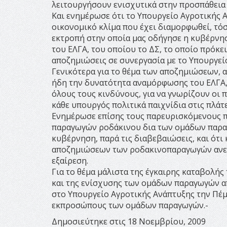
λειτουργήσουν ενισχυτικά στην προσπάθεια 
Και ενημέρωσε ότι το Υπουργείο Αγροτικής Α
οικονομικό κλίμα που έχει διαμορφωθεί, τ
εκτροπή στην οποία μας οδήγησε η κυβέρνησ
του ΕΛΓΑ, του οποίου το ΔΣ, το οποίο πρόκειτ
αποζημιώσεις σε συνεργασία με το Υπουργεί
Γενικότερα για το θέμα των αποζημιώσεων, α
ήδη την δυνατότητα αναμόρφωσης του ΕΛΓΑ, 
όλους τους κινδύνους, για να γνωρίζουν οι 
κάθε υπουργός πολιτικά παιχνίδια στις πλάτ
Ενημέρωσε επίσης τους παρευρισκόμενους πα
παραγωγών ροδάκινου δια των ομάδων παραγ
κυβέρνηση, παρά τις διαβεβαιώσεις, και ότι
αποζημιώσεων των ροδακινοπαραγωγών ανεξ
εξαίρεση.
Για το θέμα μάλιστα της έγκαιρης καταβολ
και της ενίσχυσης των ομάδων παραγωγών απ
στο Υπουργείο Αγροτικής Ανάπτυξης την Πέμ
εκπροσώπους των ομάδων παραγωγών.-
Δημοσιεύτηκε στις 18 Νοεμβρίου, 2009