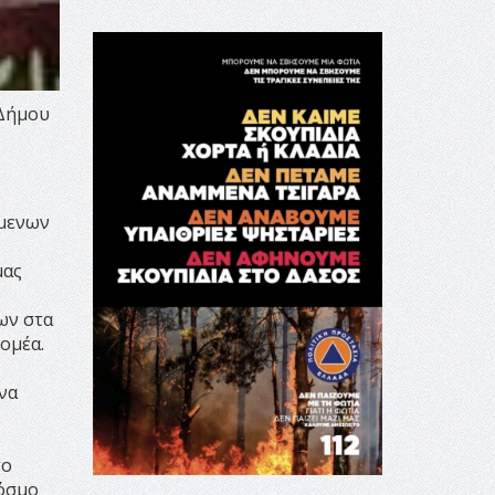
 Δήμου
ύμενων
μας
ων στα
ομέα.
να
το
κόσμο