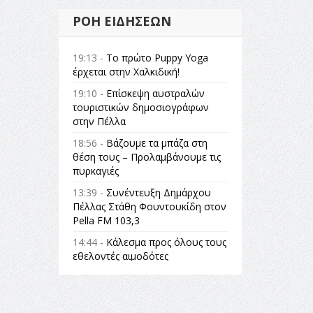
ΡΟΉ ΕΙΔΉΣΕΩΝ
19:13 -
Το πρώτο Puppy Yoga
έρχεται στην Χαλκιδική!
19:10 -
Επίσκεψη αυστραλών
τουριστικών δημοσιογράφων
στην Πέλλα
18:56 -
Βάζουμε τα μπάζα στη
θέση τους – Προλαμβάνουμε τις
πυρκαγιές
13:39 -
Συνέντευξη Δημάρχου
Πέλλας Στάθη Φουντουκίδη στον
Pella FM 103,3
14:44 -
Κάλεσμα προς όλους τους
εθελοντές αιμοδότες
14:23 -
Όλη η Ελλάδα ένας
πολιτισμός Μουσική
εγκατάσταση Πόλεμος και