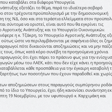
που καταβάλει στα διάφορα Υπουργεία.
νάπτυξης εξετάζει το θέμα, παρά το ιδιαίτερα σοβαρό
όσο στον τρέχοντα προϋπολογισμό με την δημοσιονομική
η της ΝΔ, όσο και στα τεράστια ελλείμματα στον προϋπο
αι σύντομα να οριστεί, είναι αυτό που θα εγκρίνει τις
ο Αγροτικής Ανάπτυξης και το Υπουργείο Οικονομικών.
νέφερε η κ. Τζάκρη, το Υπουργείο Αγροτικής Ανάπτυξης εξ
ούτως ώστε να περιλαμβάνονται με σαφήνεια όλες οι ζημ
παραγωγοί πότε δικαιούνται αποζημιώσεις και να μην παίζε
ες τους, όπως κατά κόρο συνέβη τα προηγούμενα χρόνια.
ραγωγούς ότι έχει πάρει το πράσινο φως για την ενίσχυ
ωγών μέσω του ΛΑΕΚ, κάτι που δεν είχε κάνει η προηγού
 καταβάλλεται κάθε προσπάθεια για την έγκαιρη καταβολή 
αρτήτως των ποσοτήτων που έχουν παραδοθεί και χωρίς
ής των αποζημιώσεων στους παραγωγούς συμπύρηνου ροδά
ό το ίδιο το Υπουργείο, έχει ήδη κανονίσει συνάντηση εκ
πτη 19 Νοεμβρίου, με τον υφυπουργό κ. Καρχιμάκη και