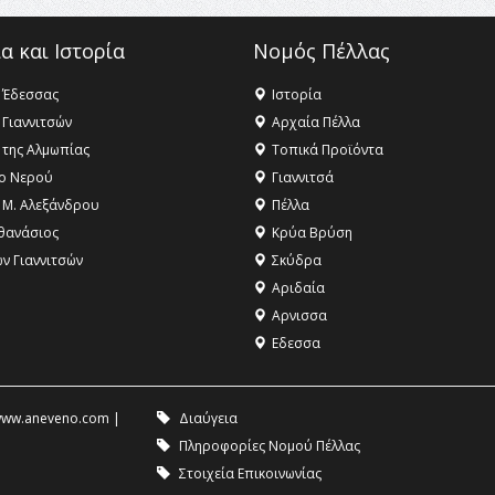
α και Ιστορία
Νομός Πέλλας
 Έδεσσας
Ιστορία
 Γιαννιτσών
Αρχαία Πέλλα
 της Αλμωπίας
Τοπικά Προϊόντα
ο Νερού
Γιαννιτσά
 Μ. Αλεξάνδρου
Πέλλα
θανάσιος
Κρύα Βρύση
ων Γιαννιτσών
Σκύδρα
Αριδαία
Aρνισσα
Eδεσσα
ww.aneveno.com
|
Διαύγεια
Πληροφορίες Νομού Πέλλας
Στοιχεία Επικοινωνίας