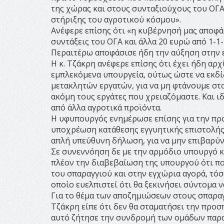
της χώρας και στους συνταξιούχους του ΟΓΑ
στήριξης του αγροτικού κόσμου».
Ανέφερε επίσης ότι «η κυβέρνησή μας αποφά
συντάξεις του ΟΓΑ και άλλα 20 ευρώ από 1-1-
Περαιτέρω αποφάσισε ήδη την αύξηση στην 
Η κ. Τζάκρη ανέφερε επίσης ότι έχει ήδη αρχ
εμπλεκόμενα υπουργεία, ούτως ώστε να εκδί
μετακλητών εργατών, για να μη φτάνουμε στο
ακόμη τους εργάτες που χρειαζόμαστε. Και ι
από άλλα αγροτικά προϊόντα.
Η υφυπουργός ενημέρωσε επίσης για την προ
υποχρέωση κατάθεσης εγγυητικής επιστολής γ
απλή υπεύθυνη δήλωση, για να μην επιβαρύν
Σε συνεννόηση δε με την αρμόδιο υπουργό κα
πλέον την διαβεβαίωση της υπουργού ότι πο
του σπαραγγιού και στην εγχώρια αγορά, τόσ
οποίο ευελπιστεί ότι θα ξεκινήσει σύντομα ν
Για το θέμα των αποζημιώσεων στους σπαραγ
Τζάκρη είπε ότι δεν θα σταματήσει την προσ
αυτό ζήτησε την συνδρομή των ομάδων παρ