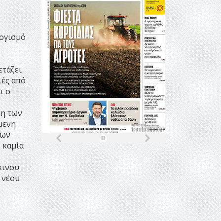
λογισμό
ετάζει
ιές από
ι ο
ση των
μενη
των
 καμία
κινου
 νέου