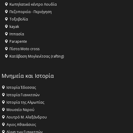
Champions League!
Κωπηλατικό κέντρο Λουδία
Πεζοπορεία - Περιήγηση
16:27 -
Όλυμπος: Εντάχθηκε στον Κατάλογο Παγκόσμιας
Κληρονομιάς της UNESCO – Ομόφωνη η απόφαση Ο
Τοξοβολία
Όλυμπος αναγνωρίστηκε ως φυσικό και πολιτιστικό
kayak
αγαθό εξέχουσας οικουμενικής αξίας για την
Ιππασία
ανθρωπότητα
Parapente
Πίστα Moto cross
Κατάβαση Μογλενίτσας (rafting)
Μνημεία και Ιστορία
Ιστορία Έδεσσας
Ιστορία Γιαννιτσών
Ιστορία της Αλμωπίας
Μουσείο Νερού
Λουτρό Μ. Αλεξάνδρου
Αγιος Αθανάσιος
Λίμνη των Γιαννιτσών