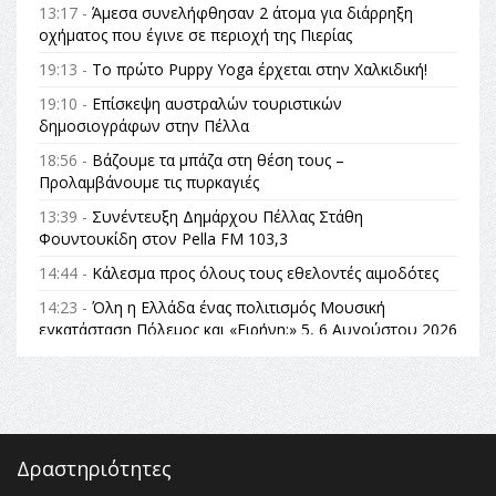
13:17 -
Άμεσα συνελήφθησαν 2 άτομα για διάρρηξη
οχήματος που έγινε σε περιοχή της Πιερίας
19:13 -
Το πρώτο Puppy Yoga έρχεται στην Χαλκιδική!
19:10 -
Επίσκεψη αυστραλών τουριστικών
δημοσιογράφων στην Πέλλα
18:56 -
Βάζουμε τα μπάζα στη θέση τους –
Προλαμβάνουμε τις πυρκαγιές
13:39 -
Συνέντευξη Δημάρχου Πέλλας Στάθη
Φουντουκίδη στον Pella FM 103,3
14:44 -
Κάλεσμα προς όλους τους εθελοντές αιμοδότες
14:23 -
Όλη η Ελλάδα ένας πολιτισμός Μουσική
εγκατάσταση Πόλεμος και «Ειρήνη;» 5, 6 Αυγούστου 2026
| Αρχαία Έδεσσα, Αρχαιολογικός Χώρος Λόγγου
14:19 -
Τοποθέτηση Λάκη Βασιλειάδη για την
Αναθεώρηση του Συντάγματος: «Σε τέτοιες κορυφαίες
θεσμικές διαδικασίες υπάρχει μόνο η ευθύνη απέναντι
στις επόμενες γενιές»
Δραστηριότητες
16:35 -
Το πρόγραμμα του ΠΑΟΚ στον δεύτερο γύρο του