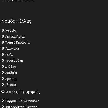
Νομός Πέλλας
Ιστορία
Αρχαία Πέλλα
Τοπικά Προϊόντα
Γιαννιτσά
Πέλλα
Κρύα Βρύση
Σκύδρα
Αριδαία
Aρνισσα
Eδεσσα
Φυσικές Ομορφιές
Βόρρας - Καϊμάκτσαλαν
Καταρράκτες Έδεσσας