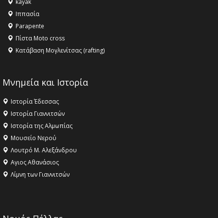
kayak
16:18 -
ΕΝΟΡΙΑΚΕΣ ΚΑΛΟΚΑΙΡΙΝΕΣ ΔΡΑΣΕΙΣ ΓΙΑ ΠΑΙΔΙΑ
Ιππασία
ΣΤΗΝ ΕΔΕΣΣΑ
Parapente
Πίστα Moto cross
Κατάβαση Μογλενίτσας (rafting)
Μνημεία και Ιστορία
Ιστορία Έδεσσας
Ιστορία Γιαννιτσών
Ιστορία της Αλμωπίας
Μουσείο Νερού
Λουτρό Μ. Αλεξάνδρου
Αγιος Αθανάσιος
Λίμνη των Γιαννιτσών