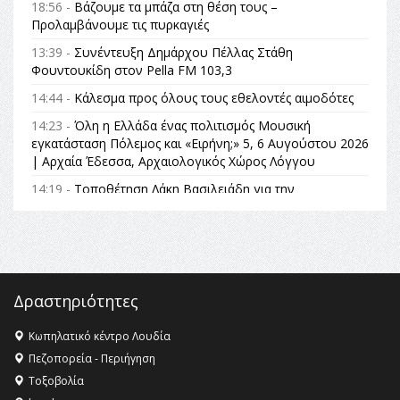
18:56 -
Βάζουμε τα μπάζα στη θέση τους –
Προλαμβάνουμε τις πυρκαγιές
13:39 -
Συνέντευξη Δημάρχου Πέλλας Στάθη
Φουντουκίδη στον Pella FM 103,3
14:44 -
Κάλεσμα προς όλους τους εθελοντές αιμοδότες
14:23 -
Όλη η Ελλάδα ένας πολιτισμός Μουσική
εγκατάσταση Πόλεμος και «Ειρήνη;» 5, 6 Αυγούστου 2026
| Αρχαία Έδεσσα, Αρχαιολογικός Χώρος Λόγγου
14:19 -
Τοποθέτηση Λάκη Βασιλειάδη για την
Αναθεώρηση του Συντάγματος: «Σε τέτοιες κορυφαίες
θεσμικές διαδικασίες υπάρχει μόνο η ευθύνη απέναντι
στις επόμενες γενιές»
16:35 -
Το πρόγραμμα του ΠΑΟΚ στον δεύτερο γύρο του
Champions League!
Δραστηριότητες
16:27 -
Όλυμπος: Εντάχθηκε στον Κατάλογο Παγκόσμιας
Κληρονομιάς της UNESCO – Ομόφωνη η απόφαση Ο
Κωπηλατικό κέντρο Λουδία
Όλυμπος αναγνωρίστηκε ως φυσικό και πολιτιστικό
Πεζοπορεία - Περιήγηση
αγαθό εξέχουσας οικουμενικής αξίας για την
Τοξοβολία
ανθρωπότητα