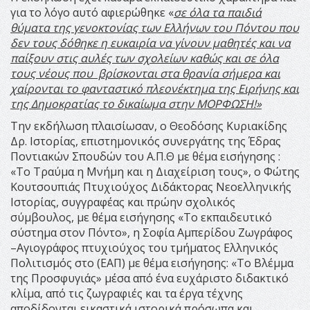
για το λόγο αυτό αφιερώθηκε «
σε όλα τα παιδιά
θύματα της γενοκτονίας των Ελλήνων του Πόντου που
δεν τους δόθηκε η ευκαιρία να γίνουν μαθητές και να
παίξουν στις αυλές των σχολείων καθώς και σε όλα
τους νέους που βρίσκονται στα θρανία σήμερα και
χαίρονται το φανταστικό πλεονέκτημα της Ειρήνης και
της Δημοκρατίας το δικαίωμα στην ΜΟΡΦΩΣΗ!»
Την εκδήλωση πλαισίωσαν, ο Θεοδόσης Κυριακίδης
Δρ. Ιστορίας, επιστημονικός συνεργάτης της Έδρας
Ποντιακών Σπουδών του Α.Π.Θ με θέμα εισήγησης :
«Το Τραύμα η Μνήμη και η Διαχείριση τους», ο Φώτης
Κουτσουπιάς Πτυχιούχος Διδάκτορας Νεοελληνικής
Ιστορίας, συγγραφέας και πρώην σχολικός
σύμβουλος, με θέμα εισήγησης «Το εκπαιδευτικό
σύστημα στον Πόντο», η Σοφία Αμπερίδου Ζωγράφος
–Αγιογράφος πτυχιούχος του τμήματος Ελληνικός
Πολιτισμός στο (ΕΑΠ) με θέμα εισήγησης: «Το Βλέμμα
της Προσφυγιάς» μέσα από ένα ευχάριστο διδακτικό
κλίμα, από τις ζωγραφιές και τα έργα τέχνης
αποδίδονται εικαστικά ιστορικά πρόσωπα και