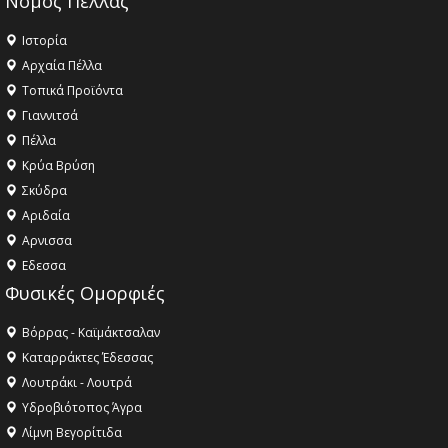
Νομός Πέλλας
Ιστορία
Αρχαία Πέλλα
Τοπικά Προϊόντα
Γιαννιτσά
Πέλλα
Κρύα Βρύση
Σκύδρα
Αριδαία
Aρνισσα
Eδεσσα
Φυσικές Ομορφιές
Βόρρας - Καϊμάκτσαλαν
Καταρράκτες Έδεσσας
Λουτράκι - Λουτρά
Υδροβιότοπος Άγρα
Λίμνη Βεγορίτιδα