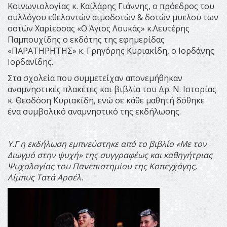
Κοινωνιολογίας κ. Καϊλάρης Γιάννης, ο πρόεδρος του
συλλόγου εθελοντών αιμοδοτών & δοτών μυελού των
οστών Χαρίεσσας «Ο Άγιος Λουκάς» κ.Λευτέρης
Παμπουχίδης ο εκδότης της εφημερίδας
«ΠΑΡΑΤΗΡΗΤΗΣ» κ. Γρηγόρης Κυριακίδη, ο Ιορδάνης
Ιορδανίδης.
Στα σχολεία που συμμετείχαν απονεμήθηκαν
αναμνηστικές πλακέτες και βιβλία του Δρ. Ν. Ιστορίας
κ. Θεοδόση Κυριακίδη, ενώ σε κάθε μαθητή δόθηκε
ένα συμβολικό αναμνηστικό της εκδήλωσης.
Υ.Γ η εκδήλωση εμπνεύστηκε από το βιβλίο «Με τον
Διωγμό στην ψυχή» της συγγραφέως και καθηγήτριας
Ψυχολογίας του Πανεπιστημίου της Κοπεγχάγης,
Λίμπυς Τατά Αρσέλ.