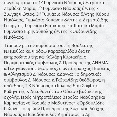
ο
συγκεκριμένα το 1
Γυμνάσιο Νάουσας δ/ντρια κα.
ο
Ζερβάκη Μαρία, 2
Γυμνάσιο Νάουσας δ/ντης κ.
0
Ζιώγας Φώτιος, 3
Γυμνάσιο Νάουσας δ/ντης Κύρου
Νικόλαος, Γυμνάσιο Κοπανού δ/ντης κ. Δεμερτζίδης
Γεώργιος, Γυμνάσιο Επισκοπής κα. Κατσίκα Μαρία,
Γυμνάσιο Ειρηνούπολης δ/ντης κ.Ουζουνίδης
Νικόλαος.
Τίμησαν με την παρουσία τους, η Βουλευτής
Ν.Ημαθίας κα. Φρόσω Καρασαρλίδου δια τη
εκπροσώπου της κα. Καϊλάρη Κυριακής, ο
Περιφερειακός σύμβουλος & Πρόεδρος της ΑΝΗΜΑ
κ.Τεληγιαννίδης Θεόφιλος, ο αντιδήμαρχος Παιδείας
& Αθλητισμού Δ. Νάουσας κ.Δάγγας , ο δημοτικός
σύμβουλος Δ. Νάουσας κ. Γαϊτανίδης Θεόδωρος, η
πρόεδρος Τ.Κ Νάουσας κα Καλπαξίδου Σοφία, ο
Καθηγητής & Διευθυντής του Ωδείου βυζαντινής
σχολής, Ιεράς Μητροπόλεως Βεροίας Ναούσης και
Καμπανίας «ο Κοσμάς ο Μαδυτινός» κ.Ορδουλίδης
Γιώργος, ο πρώην Πρόεδρος της Ευξείνου Λέσχης
Νάουσας κ.Παπαδόπουλος Δημήτριος, ο Δρ.