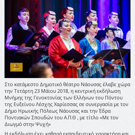
Στο κατάμεστο Δημοτικό θέατρο Νάουσας έλαβε χώρα
την Τετάρτη 23 Μάϊου 2018, η κεντρική εκδήλωση
Μνήμης της Γενοκτονίας των Ελλήνων του Πόντου
της Ευξείνου Λέσχης Χαρίεσσας σε συνεργασία με τον
Δήμο Ηρωικής Πόλεως Νάουσας και την Έδρα
Ποντιακών Σπουδών του Α.Π.Θ , με τίτλο «Με τον
Διωγμό στην Ψυχή»
Η εκδήλωση έχει καθαρά εκπαιδευτικό χαρακτήρα και