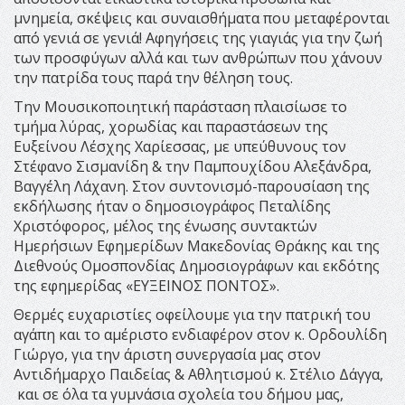
μνημεία, σκέψεις και συναισθήματα που μεταφέρονται
από γενιά σε γενιά! Αφηγήσεις της γιαγιάς για την ζωή
των προσφύγων αλλά και των ανθρώπων που χάνουν
την πατρίδα τους παρά την θέληση τους.
Την Μουσικοποιητική παράσταση πλαισίωσε το
τμήμα λύρας, χορωδίας και παραστάσεων της
Ευξείνου Λέσχης Χαρίεσσας, με υπεύθυνους τον
Στέφανο Σισμανίδη & την Παμπουχίδου Αλεξάνδρα,
Βαγγέλη Λάχανη. Στον συντονισμό-παρουσίαση της
εκδήλωσης ήταν ο δημοσιογράφος Πεταλίδης
Χριστόφορος, μέλος της ένωσης συντακτών
Ημερήσιων Εφημερίδων Μακεδονίας Θράκης και της
Διεθνούς Ομοσπονδίας Δημοσιογράφων και εκδότης
της εφημερίδας «ΕΥΞΕΙΝΟΣ ΠΟΝΤΟΣ».
Θερμές ευχαριστίες οφείλουμε για την πατρική του
αγάπη και το αμέριστο ενδιαφέρον στον κ. Ορδουλίδη
Γιώργο, για την άριστη συνεργασία μας στον
Αντιδήμαρχο Παιδείας & Αθλητισμού κ. Στέλιο Δάγγα,
και σε όλα τα γυμνάσια σχολεία του δήμου μας,