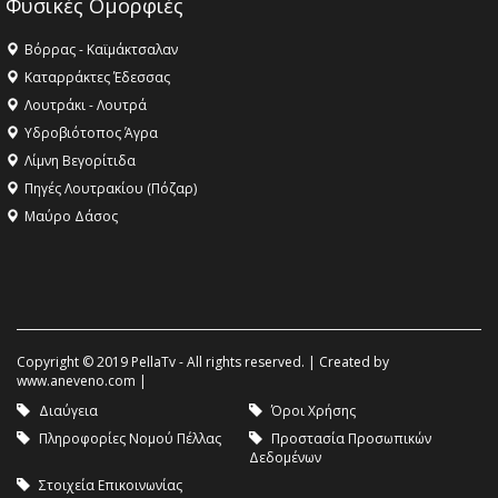
Φυσικές Ομορφιές
Βόρρας - Καϊμάκτσαλαν
Καταρράκτες Έδεσσας
Λουτράκι - Λουτρά
Υδροβιότοπος Άγρα
Λίμνη Βεγορίτιδα
Πηγές Λουτρακίου (Πόζαρ)
Μαύρο Δάσος
Copyright © 2019 PellaTv - All rights reserved. | Created by
www.aneveno.com
|
Διαύγεια
Όροι Χρήσης
Πληροφορίες Νομού Πέλλας
Προστασία Προσωπικών
Δεδομένων
Στοιχεία Επικοινωνίας