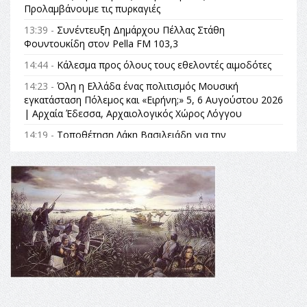
Προλαμβάνουμε τις πυρκαγιές
13:39 -
Συνέντευξη Δημάρχου Πέλλας Στάθη
Φουντουκίδη στον Pella FM 103,3
14:44 -
Κάλεσμα προς όλους τους εθελοντές αιμοδότες
14:23 -
Όλη η Ελλάδα ένας πολιτισμός Μουσική
εγκατάσταση Πόλεμος και «Ειρήνη;» 5, 6 Αυγούστου 2026
| Αρχαία Έδεσσα, Αρχαιολογικός Χώρος Λόγγου
14:19 -
Τοποθέτηση Λάκη Βασιλειάδη για την
Αναθεώρηση του Συντάγματος: «Σε τέτοιες κορυφαίες
θεσμικές διαδικασίες υπάρχει μόνο η ευθύνη απέναντι
στις επόμενες γενιές»
16:35 -
Το πρόγραμμα του ΠΑΟΚ στον δεύτερο γύρο του
Champions League!
16:27 -
Όλυμπος: Εντάχθηκε στον Κατάλογο Παγκόσμιας
Κληρονομιάς της UNESCO – Ομόφωνη η απόφαση Ο
Όλυμπος αναγνωρίστηκε ως φυσικό και πολιτιστικό
αγαθό εξέχουσας οικουμενικής αξίας για την
ανθρωπότητα