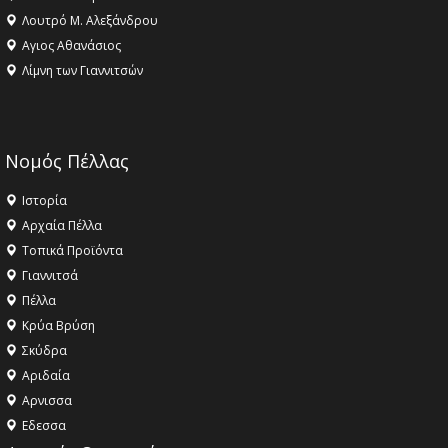
Λουτρό Μ. Αλεξάνδρου
Αγιος Αθανάσιος
Λίμνη των Γιαννιτσών
Νομός Πέλλας
Ιστορία
Αρχαία Πέλλα
Τοπικά Προϊόντα
Γιαννιτσά
Πέλλα
Κρύα Βρύση
Σκύδρα
Αριδαία
Aρνισσα
Eδεσσα