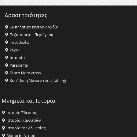
16:18 -
ΕΝΟΡΙΑΚΕΣ ΚΑΛΟΚΑΙΡΙΝΕΣ ΔΡΑΣΕΙΣ ΓΙΑ ΠΑΙΔΙΑ
ΣΤΗΝ ΕΔΕΣΣΑ
Δραστηριότητες
Κωπηλατικό κέντρο Λουδία
Πεζοπορεία - Περιήγηση
Τοξοβολία
kayak
Ιππασία
Parapente
Πίστα Moto cross
Κατάβαση Μογλενίτσας (rafting)
Μνημεία και Ιστορία
Ιστορία Έδεσσας
Ιστορία Γιαννιτσών
Ιστορία της Αλμωπίας
Μουσείο Νερού