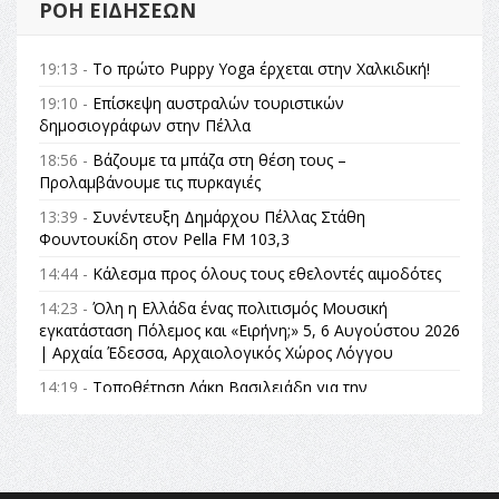
ΡΟΉ ΕΙΔΉΣΕΩΝ
19:13 -
Το πρώτο Puppy Yoga έρχεται στην Χαλκιδική!
19:10 -
Επίσκεψη αυστραλών τουριστικών
δημοσιογράφων στην Πέλλα
18:56 -
Βάζουμε τα μπάζα στη θέση τους –
Προλαμβάνουμε τις πυρκαγιές
13:39 -
Συνέντευξη Δημάρχου Πέλλας Στάθη
Φουντουκίδη στον Pella FM 103,3
14:44 -
Κάλεσμα προς όλους τους εθελοντές αιμοδότες
14:23 -
Όλη η Ελλάδα ένας πολιτισμός Μουσική
εγκατάσταση Πόλεμος και «Ειρήνη;» 5, 6 Αυγούστου 2026
| Αρχαία Έδεσσα, Αρχαιολογικός Χώρος Λόγγου
14:19 -
Τοποθέτηση Λάκη Βασιλειάδη για την
Αναθεώρηση του Συντάγματος: «Σε τέτοιες κορυφαίες
θεσμικές διαδικασίες υπάρχει μόνο η ευθύνη απέναντι
στις επόμενες γενιές»
16:35 -
Το πρόγραμμα του ΠΑΟΚ στον δεύτερο γύρο του