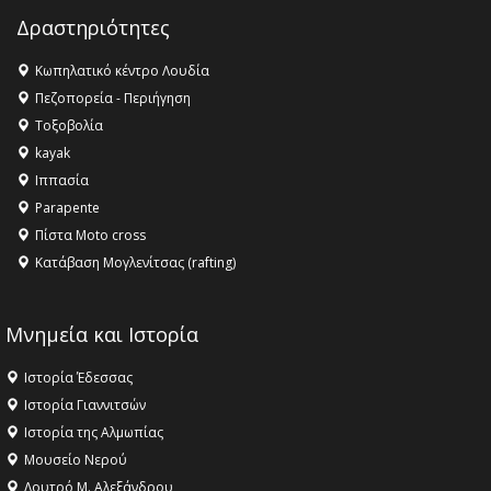
Champions League!
Δραστηριότητες
16:27 -
Όλυμπος: Εντάχθηκε στον Κατάλογο Παγκόσμιας
Κληρονομιάς της UNESCO – Ομόφωνη η απόφαση Ο
Κωπηλατικό κέντρο Λουδία
Όλυμπος αναγνωρίστηκε ως φυσικό και πολιτιστικό
Πεζοπορεία - Περιήγηση
αγαθό εξέχουσας οικουμενικής αξίας για την
Τοξοβολία
ανθρωπότητα
kayak
16:18 -
ΕΝΟΡΙΑΚΕΣ ΚΑΛΟΚΑΙΡΙΝΕΣ ΔΡΑΣΕΙΣ ΓΙΑ ΠΑΙΔΙΑ
Ιππασία
ΣΤΗΝ ΕΔΕΣΣΑ
Parapente
Πίστα Moto cross
Κατάβαση Μογλενίτσας (rafting)
Μνημεία και Ιστορία
Ιστορία Έδεσσας
Ιστορία Γιαννιτσών
Ιστορία της Αλμωπίας
Μουσείο Νερού
Λουτρό Μ. Αλεξάνδρου