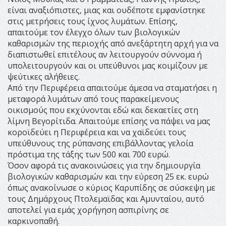
είναι αναξιόπιστες, μιας και ουδέποτε εμφανίστηκε
στις μετρήσεις τους ίχνος λυμάτων. Επίσης,
απαιτούμε τον έλεγχο όλων των βιολογικών
καθαρισμών της περιοχής από ανεξάρτητη αρχή για να
διαπιστωθεί επιτέλους αν λειτουργούν σύννομα ή
υπολειτουργούν και οι υπεύθυνοι μας κοιμίζουν με
ψεύτικες αλήθειες.
Από την Περιφέρεια απαιτούμε άμεσα να σταματήσει η
μεταφορά λυμάτων από τους παρακείμενους
οικισμούς που εκχύνονται εδώ και δεκαετίες στη
λίμνη Βεγορίτιδα. Απαιτούμε επίσης να πάψει να μας
κοροϊδεύει η Περιφέρεια και να χαϊδεύει τους
υπεύθυνους της ρύπανσης επιβάλλοντας γελοία
πρόστιμα της τάξης των 500 και 700 ευρώ.
Όσον αφορά τις ανακοινώσεις για την δημιουργία
βιολογικών καθαρισμών και την εύρεση 25 εκ. ευρώ
όπως ανακοίνωσε ο κύριος Καρυπίδης σε σύσκεψη με
τους Δημάρχους Πτολεμαϊδας και Αμυνταίου, αυτό
αποτελεί για εμάς χορήγηση ασπιρίνης σε
καρκινοπαθή.