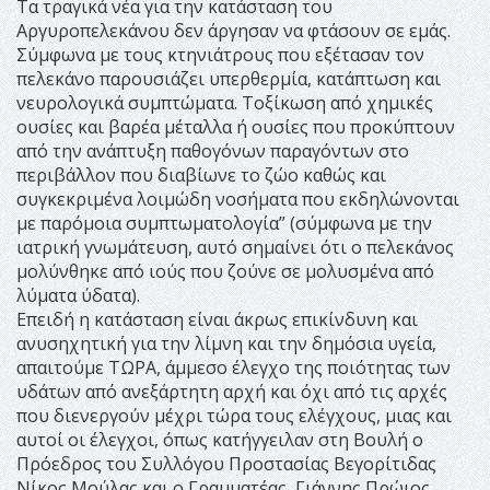
Τα τραγικά νέα για την κατάσταση του
Αργυροπελεκάνου δεν άργησαν να φτάσουν σε εμάς.
Σύμφωνα με τους κτηνιάτρους που εξέτασαν τον
πελεκάνο παρουσιάζει υπερθερμία, κατάπτωση και
νευρολογικά συμπτώματα. Τοξίκωση από χημικές
ουσίες και βαρέα μέταλλα ή ουσίες που προκύπτουν
από την ανάπτυξη παθογόνων παραγόντων στο
περιβάλλον που διαβίωνε το ζώο καθώς και
συγκεκριμένα λοιμώδη νοσήματα που εκδηλώνονται
με παρόμοια συμπτωματολογία” (σύμφωνα με την
ιατρική γνωμάτευση, αυτό σημαίνει ότι ο πελεκάνος
μολύνθηκε από ιούς που ζούνε σε μολυσμένα από
λύματα ύδατα).
Επειδή η κατάσταση είναι άκρως επικίνδυνη και
ανυσηχητική για την λίμνη και την δημόσια υγεία,
απαιτούμε ΤΩΡΑ, άμμεσο έλεγχο της ποιότητας των
υδάτων από ανεξάρτητη αρχή και όχι από τις αρχές
που διενεργούν μέχρι τώρα τους ελέγχους, μιας και
αυτοί οι έλεγχοι, όπως κατήγγειλαν στη Βουλή ο
Πρόεδρος του Συλλόγου Προστασίας Βεγορίτιδας
Νίκος Μούλας και ο Γραμματέας, Γιάννης Πρώιος,