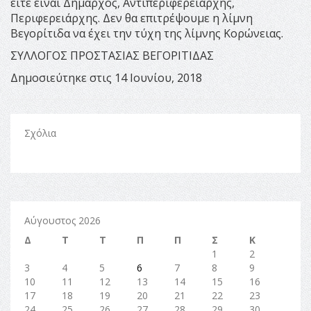
είτε είναι Δήμαρχος, Αντιπεριφερειάρχης,
Περιφερειάρχης. Δεν θα επιτρέψουμε η λίμνη
Βεγορίτιδα να έχει την τύχη της λίμνης Κορώνειας.
ΣΥΛΛΟΓΟΣ ΠΡΟΣΤΑΣΙΑΣ ΒΕΓΟΡΙΤΙΔΑΣ
Δημοσιεύτηκε στις 14 Ιουνίου, 2018
Σχόλια
Αύγουστος 2026
Δ
Τ
Τ
Π
Π
Σ
Κ
1
2
3
4
5
6
7
8
9
10
11
12
13
14
15
16
17
18
19
20
21
22
23
24
25
26
27
28
29
30