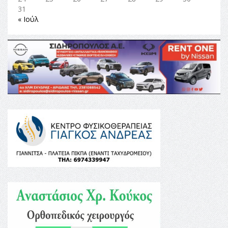
31
« Ιούλ