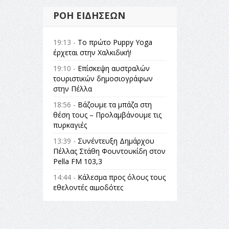
ΡΟΉ ΕΙΔΉΣΕΩΝ
19:13 -
Το πρώτο Puppy Yoga
έρχεται στην Χαλκιδική!
19:10 -
Επίσκεψη αυστραλών
τουριστικών δημοσιογράφων
στην Πέλλα
18:56 -
Βάζουμε τα μπάζα στη
θέση τους – Προλαμβάνουμε τις
πυρκαγιές
13:39 -
Συνέντευξη Δημάρχου
Πέλλας Στάθη Φουντουκίδη στον
Pella FM 103,3
14:44 -
Κάλεσμα προς όλους τους
εθελοντές αιμοδότες
14:23 -
Όλη η Ελλάδα ένας
πολιτισμός Μουσική
εγκατάσταση Πόλεμος και