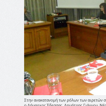
Στην ανακατανομή των ρόλων των αιρετών 
ο Δήμαρχος Έδεσσας, Δημήτρης Γιάννου. Νέοι