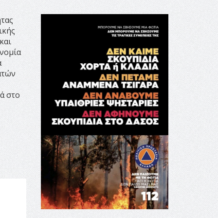
ητας
ικής
και
νομία
ά
ατών
ά στο