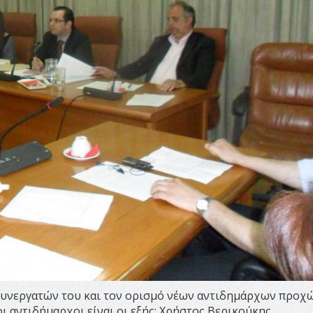
συνεργατών του και τον ορισμό νέων αντιδημάρχων προχ
 αντιδήμαρχοι είναι οι εξής: Χρήστος Βερικούκης,