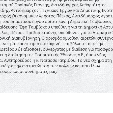
τισμού Τραϊανός Γιόντης, Αντιδήμαρχος Καθαριότητας,
ίδης, Αντιδήμαρχος Τεχνικών Έργων και Δημοτικής Ενότ
αρχος Οικονομικών Χρήστος Πέτκος, Αντιδήμαρχος Αγροτ
η του δημοτικού έργου ορίστηκαν η Δημοτική Σύμβουλος 
ίδευσης, Έφη Ταμβίσκου υπεύθυνη για τη Δημοτική Αστυ
υλος, Πέτρος Πριβαρτιτσάνης υπεύθυνος για τα Διοικητικ
ρονική Διακυβέρνηση. Ο ορισμός άμισθων αιρετών συνεργ
είναι μία καινοτομία που αφενός επιβάλλεται από την
φετέρου δε αξιοποιεί συνεργάτες με διάθεση για προσφορ
ει η διοίκηση της Τουριστικής Έδεσσας Α.Ε., όπου νέος
αι Αντιπρόεδρος η κ. Νατάσσα Ιατρίδου. Το νέο σχήμα στη
λειά για την αντιμετώπιση των πολλών και ποικίλων
σσας και οι συνδημότες μας.