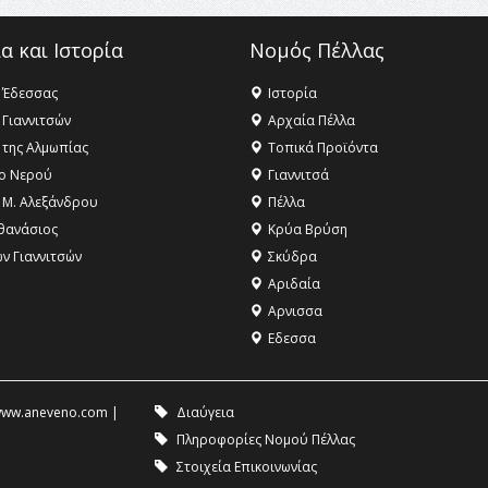
α και Ιστορία
Νομός Πέλλας
 Έδεσσας
Ιστορία
 Γιαννιτσών
Αρχαία Πέλλα
 της Αλμωπίας
Τοπικά Προϊόντα
ο Νερού
Γιαννιτσά
 Μ. Αλεξάνδρου
Πέλλα
θανάσιος
Κρύα Βρύση
ων Γιαννιτσών
Σκύδρα
Αριδαία
Aρνισσα
Eδεσσα
ww.aneveno.com
|
Διαύγεια
Πληροφορίες Νομού Πέλλας
Στοιχεία Επικοινωνίας