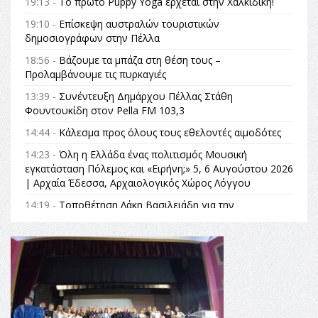
19:13 -
Το πρώτο Puppy Yoga έρχεται στην Χαλκιδική!
19:10 -
Επίσκεψη αυστραλών τουριστικών
δημοσιογράφων στην Πέλλα
18:56 -
Βάζουμε τα μπάζα στη θέση τους –
Προλαμβάνουμε τις πυρκαγιές
13:39 -
Συνέντευξη Δημάρχου Πέλλας Στάθη
Φουντουκίδη στον Pella FM 103,3
14:44 -
Κάλεσμα προς όλους τους εθελοντές αιμοδότες
14:23 -
Όλη η Ελλάδα ένας πολιτισμός Μουσική
εγκατάσταση Πόλεμος και «Ειρήνη;» 5, 6 Αυγούστου 2026
| Αρχαία Έδεσσα, Αρχαιολογικός Χώρος Λόγγου
14:19 -
Τοποθέτηση Λάκη Βασιλειάδη για την
Αναθεώρηση του Συντάγματος: «Σε τέτοιες κορυφαίες
θεσμικές διαδικασίες υπάρχει μόνο η ευθύνη απέναντι
στις επόμενες γενιές»
16:35 -
Το πρόγραμμα του ΠΑΟΚ στον δεύτερο γύρο του
Champions League!
16:27 -
Όλυμπος: Εντάχθηκε στον Κατάλογο Παγκόσμιας