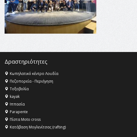
Κληρονομιάς της UNESCO – Ομόφωνη η απόφαση Ο
Όλυμπος αναγνωρίστηκε ως φυσικό και πολιτιστικό
αγαθό εξέχουσας οικουμενικής αξίας για την
ανθρωπότητα
16:18 -
ΕΝΟΡΙΑΚΕΣ ΚΑΛΟΚΑΙΡΙΝΕΣ ΔΡΑΣΕΙΣ ΓΙΑ ΠΑΙΔΙΑ
ΣΤΗΝ ΕΔΕΣΣΑ
Δραστηριότητες
Κωπηλατικό κέντρο Λουδία
Πεζοπορεία - Περιήγηση
Τοξοβολία
kayak
Ιππασία
Parapente
Πίστα Moto cross
Κατάβαση Μογλενίτσας (rafting)