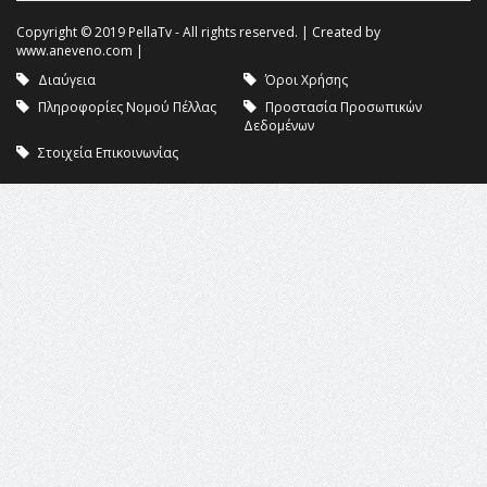
Copyright © 2019 PellaTv - All rights reserved. | Created by
www.aneveno.com
|
Διαύγεια
Όροι Χρήσης
Πληροφορίες Νομού Πέλλας
Προστασία Προσωπικών
Δεδομένων
Στοιχεία Επικοινωνίας