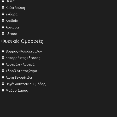
Πέλλα
Κρύα Βρύση
Σκύδρα
Αριδαία
Aρνισσα
Eδεσσα
Φυσικές Ομορφιές
Βόρρας - Καϊμάκτσαλαν
Καταρράκτες Έδεσσας
Λουτράκι - Λουτρά
Υδροβιότοπος Άγρα
Λίμνη Βεγορίτιδα
Πηγές Λουτρακίου (Πόζαρ)
Μαύρο Δάσος