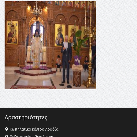
στις επόμενες γενιές»
16:35 -
Το πρόγραμμα του ΠΑΟΚ στον δεύτερο γύρο του
Champions League!
16:27 -
Όλυμπος: Εντάχθηκε στον Κατάλογο Παγκόσμιας
Κληρονομιάς της UNESCO – Ομόφωνη η απόφαση Ο
Όλυμπος αναγνωρίστηκε ως φυσικό και πολιτιστικό
αγαθό εξέχουσας οικουμενικής αξίας για την
ανθρωπότητα
16:18 -
ΕΝΟΡΙΑΚΕΣ ΚΑΛΟΚΑΙΡΙΝΕΣ ΔΡΑΣΕΙΣ ΓΙΑ ΠΑΙΔΙΑ
ΣΤΗΝ ΕΔΕΣΣΑ
Δραστηριότητες
Κωπηλατικό κέντρο Λουδία
Πεζοπορεία - Περιήγηση