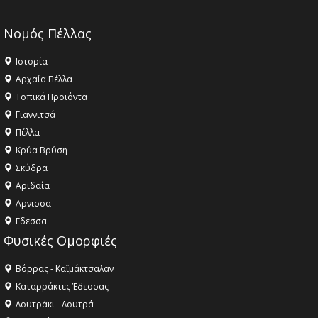
Νομός Πέλλας
Ιστορία
Αρχαία Πέλλα
Τοπικά Προϊόντα
Γιαννιτσά
Πέλλα
Κρύα Βρύση
Σκύδρα
Αριδαία
Aρνισσα
Eδεσσα
Φυσικές Ομορφιές
Βόρρας - Καϊμάκτσαλαν
Καταρράκτες Έδεσσας
Λουτράκι - Λουτρά