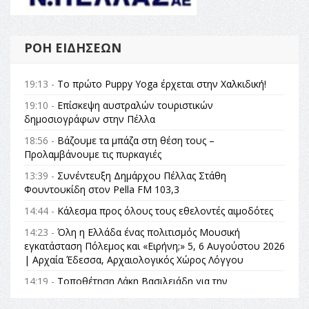
ΡΟΉ ΕΙΔΉΣΕΩΝ
19:13 -
Το πρώτο Puppy Yoga έρχεται στην Χαλκιδική!
19:10 -
Επίσκεψη αυστραλών τουριστικών
δημοσιογράφων στην Πέλλα
18:56 -
Βάζουμε τα μπάζα στη θέση τους –
Προλαμβάνουμε τις πυρκαγιές
13:39 -
Συνέντευξη Δημάρχου Πέλλας Στάθη
Φουντουκίδη στον Pella FM 103,3
14:44 -
Κάλεσμα προς όλους τους εθελοντές αιμοδότες
14:23 -
Όλη η Ελλάδα ένας πολιτισμός Μουσική
εγκατάσταση Πόλεμος και «Ειρήνη;» 5, 6 Αυγούστου 2026
| Αρχαία Έδεσσα, Αρχαιολογικός Χώρος Λόγγου
14:19 -
Τοποθέτηση Λάκη Βασιλειάδη για την
Αναθεώρηση του Συντάγματος: «Σε τέτοιες κορυφαίες
θεσμικές διαδικασίες υπάρχει μόνο η ευθύνη απέναντι