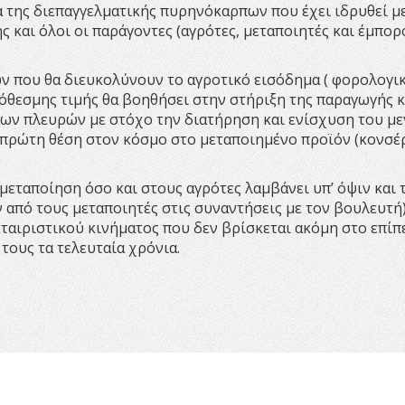
α της διεπαγγελματικής πυρηνόκαρπων που έχει ιδρυθεί μ
 και όλοι οι παράγοντες (αγρότες, μεταποιητές και έμπορ
 που θα διευκολύνουν το αγροτικό εισόδημα ( φορολογικ
όθεσμης τιμής θα βοηθήσει στην στήριξη της παραγωγής κ
των πλευρών με στόχο την διατήρηση και ενίσχυση του μ
ν πρώτη θέση στον κόσμο στο μεταποιημένο προϊόν (κονσέ
εταποίηση όσο και στους αγρότες λαμβάνει υπ’ όψιν και τ
 από τους μεταποιητές στις συναντήσεις με τον βουλευτή
εταιριστικού κινήματος που δεν βρίσκεται ακόμη στο επίπ
τους τα τελευταία χρόνια.