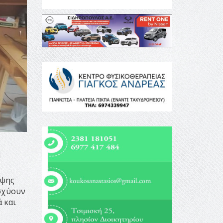
ή
αψης
ισχύουν
 και