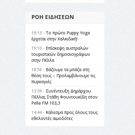
ΡΟΉ ΕΙΔΉΣΕΩΝ
19:13 -
Το πρώτο Puppy Yoga
έρχεται στην Χαλκιδική!
19:10 -
Επίσκεψη αυστραλών
τουριστικών δημοσιογράφων
στην Πέλλα
18:56 -
Βάζουμε τα μπάζα στη
θέση τους – Προλαμβάνουμε τις
πυρκαγιές
13:39 -
Συνέντευξη Δημάρχου
Πέλλας Στάθη Φουντουκίδη στον
Pella FM 103,3
14:44 -
Κάλεσμα προς όλους τους
εθελοντές αιμοδότες
14:23 -
Όλη η Ελλάδα ένας
πολιτισμός Μουσική