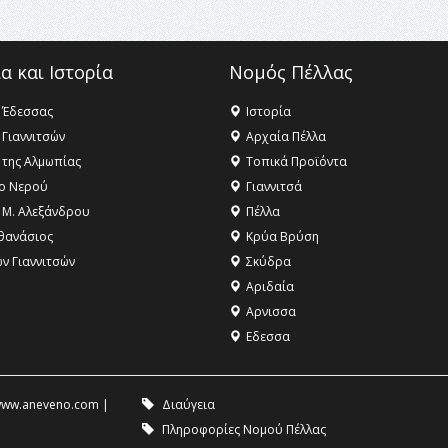
α και Ιστορία
Νομός Πέλλας
 Έδεσσας
Ιστορία
 Γιαννιτσών
Αρχαία Πέλλα
 της Αλμωπίας
Τοπικά Προϊόντα
ο Νερού
Γιαννιτσά
 Μ. Αλεξάνδρου
Πέλλα
θανάσιος
Κρύα Βρύση
ων Γιαννιτσών
Σκύδρα
Αριδαία
Aρνισσα
Eδεσσα
ww.aneveno.com
|
Διαύγεια
Πληροφορίες Νομού Πέλλας