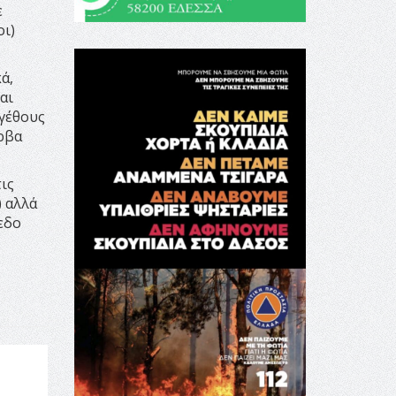
ε
οι)
ά,
αι
εγέθους
ρβα
ις
) αλλά
εδο