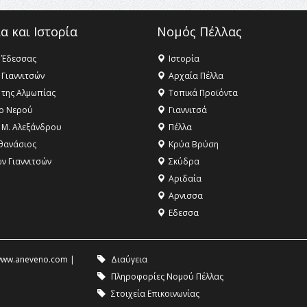
α και Ιστορία
Νομός Πέλλας
 Έδεσσας
Ιστορία
 Γιαννιτσών
Αρχαία Πέλλα
 της Αλμωπίας
Τοπικά Προϊόντα
ο Νερού
Γιαννιτσά
 Μ. Αλεξάνδρου
Πέλλα
θανάσιος
Κρύα Βρύση
ων Γιαννιτσών
Σκύδρα
Αριδαία
Aρνισσα
Eδεσσα
ww.aneveno.com
|
Διαύγεια
Πληροφορίες Νομού Πέλλας
Στοιχεία Επικοινωνίας