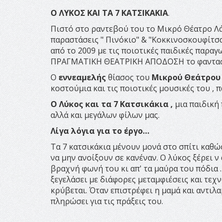
Ο ΛΥΚΟΣ ΚΑΙ ΤΑ 7 ΚΑΤΣΙΚΑΚΙΑ
.
Πιστό στο ραντεβού του το Μικρό Θέατρο Λάρ
παραστάσεις " Πινόκιο" & "Κοκκινοσκουφίτσ
από το 2009 με τις ποιοτικές παιδικές παραγ
ΠΡΑΓΜΑΤΙΚΗ ΘΕΑΤΡΙΚΗ ΑΠΟΔΟΣΗ το φανταστι
Ο
εννεαμελής
θίασος του
Μικρού Θεάτρου
κοστούμια και τις ποιοτικές μουσικές του , 
Ο Λύκος και τα 7 Κατσικάκια ,
μια παιδική
αλλά και μεγάλων φίλων μας.
Λίγα λόγια για το έργο…
Τα 7 κατσικάκια μένουν μονά στο σπίτι καθώ
να μην ανοίξουν σε κανέναν. Ο λύκος ξέρει ν
βραχνή φωνή του κι απ' τα μαύρα του πόδια 
ξεγελάσει με διάφορες μεταμφιέσεις και τεχν
κρύβεται. Όταν επιστρέφει η μαμά και αντιλα
πληρώσει για τις πράξεις του.