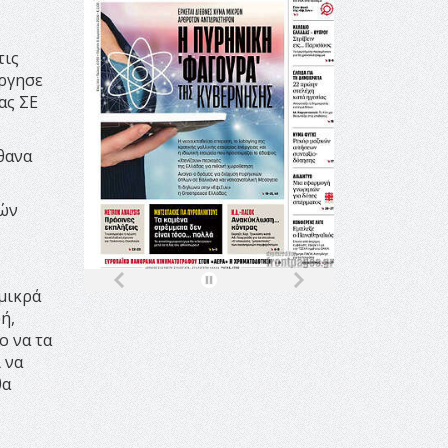
τις
ύργησε
ας ΣΕ
θανα
ρών
 μικρά
ή,
ο να τα
 να
θα