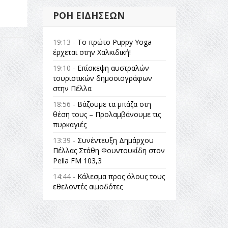
ΡΟΉ ΕΙΔΉΣΕΩΝ
19:13 -
Το πρώτο Puppy Yoga
έρχεται στην Χαλκιδική!
19:10 -
Επίσκεψη αυστραλών
τουριστικών δημοσιογράφων
στην Πέλλα
18:56 -
Βάζουμε τα μπάζα στη
θέση τους – Προλαμβάνουμε τις
πυρκαγιές
13:39 -
Συνέντευξη Δημάρχου
Πέλλας Στάθη Φουντουκίδη στον
Pella FM 103,3
14:44 -
Κάλεσμα προς όλους τους
εθελοντές αιμοδότες
14:23 -
Όλη η Ελλάδα ένας
πολιτισμός Μουσική
εγκατάσταση Πόλεμος και