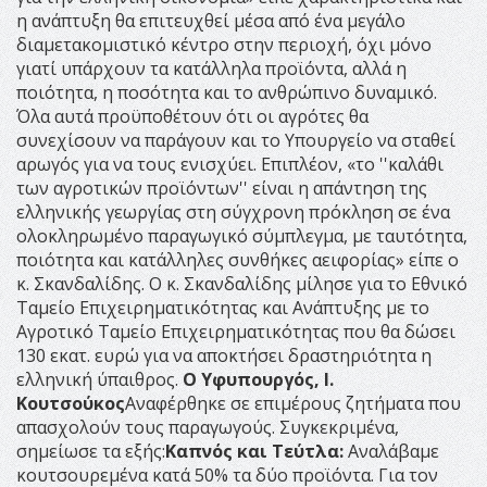
η ανάπτυξη θα επιτευχθεί μέσα από ένα μεγάλο
διαμετακομιστικό κέντρο στην περιοχή, όχι μόνο
γιατί υπάρχουν τα κατάλληλα προϊόντα, αλλά η
ποιότητα, η ποσότητα και το ανθρώπινο δυναμικό.
Όλα αυτά προϋποθέτουν ότι οι αγρότες θα
συνεχίσουν να παράγουν και το Υπουργείο να σταθεί
αρωγός για να τους ενισχύει. Επιπλέον, «το ''καλάθι
των αγροτικών προϊόντων'' είναι η απάντηση της
ελληνικής γεωργίας στη σύγχρονη πρόκληση σε ένα
ολοκληρωμένο παραγωγικό σύμπλεγμα, με ταυτότητα,
ποιότητα και κατάλληλες συνθήκες αειφορίας» είπε ο
κ. Σκανδαλίδης. Ο κ. Σκανδαλίδης μίλησε για το Εθνικό
Ταμείο Επιχειρηματικότητας και Ανάπτυξης με το
Αγροτικό Ταμείο Επιχειρηματικότητας που θα δώσει
130 εκατ. ευρώ για να αποκτήσει δραστηριότητα η
ελληνική ύπαιθρος.
Ο Υφυπουργός
, Ι.
Κουτσούκος
Αναφέρθηκε σε επιμέρους ζητήματα που
απασχολούν τους παραγωγούς. Συγκεκριμένα,
σημείωσε τα εξής:
Καπνός και Τεύτλα:
Αναλάβαμε
κουτσουρεμένα κατά 50% τα δύο προϊόντα. Για τον