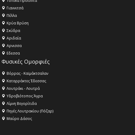
Τοπικά Προϊόντα
Γιαννιτσά
Πέλλα
Κρύα Βρύση
Σκύδρα
Αριδαία
Aρνισσα
Eδεσσα
Φυσικές Ομορφιές
Βόρρας - Καϊμάκτσαλαν
Καταρράκτες Έδεσσας
Λουτράκι - Λουτρά
Υδροβιότοπος Άγρα
Λίμνη Βεγορίτιδα
Πηγές Λουτρακίου (Πόζαρ)
Μαύρο Δάσος