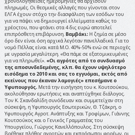
χρονολογηθείσες ημερομηνίες θα αρχίσουν
πληρωμές. Οι θεσμικές αλλαγές που γίνονται στον
ΕΛΓΑ έχουν στόχο την διασφάλιση των εσόδων του
για να πάψει να δημιουργεί ελλείμματα καθώς το
χρέοςτου, που φτάνει στα 4 δις ευρώ αποτελεί
επιπρόσθετη επιβάρυνση.
Βαμβάκι:
Η ζημία σε μέσο
όρο δεν είναι όση αρχικά λεγόταν πανελλαδικά. Για το
νομό Πέλλας είναι κατά Μ.Ο. 40%-50% ενώ σε περιοχές
με υγρασία μεγαλύτερη. «Θα πάμε σε εξατομικευμένες
για να πληρωθεί».
«Οι αγρότες από το συνδυασμό
της αποσυνδεδεμένης, κλπ. θα έχουν υψηλότερο
εισόδημα το 2010 και σας το εγγυόμαι, εκτός από
εκείνους που έκαναν λαμογιές» επεσήμανε ο
Υφυπουργός.
Μετά την εισήγηση του κ. Κουτσούκου,
ακολούθησαν ερωτήσεις και αναπτύχθηκε διάλογος.
Τον Κ. Σκανδαλίδη συνόδευαν και συμμετείχαν στη
σύσκεψη, η Υφυπουργός Εσωτερικών, Θ. Τζάκρη, ο
Υφυπουργός Αγροτ. Ανάπτυξης και Τροφίμων, Γιάννης
Κουτσούκος και ο Γενικός Γραμματέας του
Υπουργείου, Γιώργος Κανελλόπουλος. Στη σύσκεψη
βρέθηκε πλήθος αγροτών και εκπρόσωποι φορέων, οι