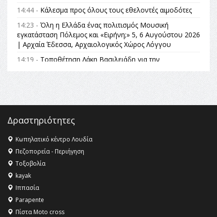
14:44 -
Κάλεσμα προς όλους τους εθελοντές αιμοδότες
14:23 -
Όλη η Ελλάδα ένας πολιτισμός Μουσική
εγκατάσταση Πόλεμος και «Ειρήνη;» 5, 6 Αυγούστου 2026
| Αρχαία Έδεσσα, Αρχαιολογικός Χώρος Λόγγου
14:19 -
Τοποθέτηση Λάκη Βασιλειάδη για την
Αναθεώρηση του Συντάγματος: «Σε τέτοιες κορυφαίες
θεσμικές διαδικασίες υπάρχει μόνο η ευθύνη απέναντι
στις επόμενες γενιές»
16:35 -
Το πρόγραμμα του ΠΑΟΚ στον δεύτερο γύρο του
Champions League!
Δραστηριότητες
16:27 -
Όλυμπος: Εντάχθηκε στον Κατάλογο Παγκόσμιας
Κληρονομιάς της UNESCO – Ομόφωνη η απόφαση Ο
Κωπηλατικό κέντρο Λουδία
Όλυμπος αναγνωρίστηκε ως φυσικό και πολιτιστικό
Πεζοπορεία - Περιήγηση
αγαθό εξέχουσας οικουμενικής αξίας για την
Τοξοβολία
ανθρωπότητα
kayak
16:18 -
ΕΝΟΡΙΑΚΕΣ ΚΑΛΟΚΑΙΡΙΝΕΣ ΔΡΑΣΕΙΣ ΓΙΑ ΠΑΙΔΙΑ
Ιππασία
ΣΤΗΝ ΕΔΕΣΣΑ
Parapente
Πίστα Moto cross