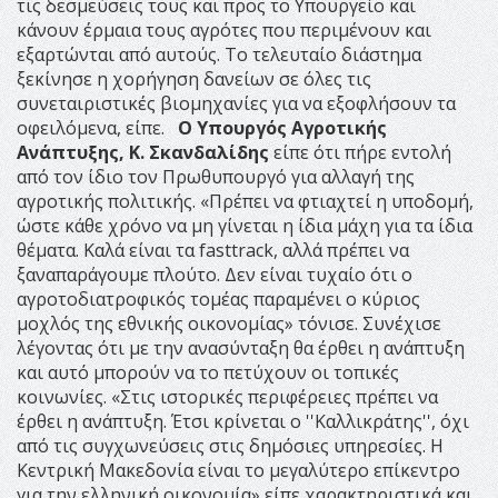
τις δεσμεύσεις τους και προς το Υπουργείο και
κάνουν έρμαια τους αγρότες που περιμένουν και
εξαρτώνται από αυτούς. Το τελευταίο διάστημα
ξεκίνησε η χορήγηση δανείων σε όλες τις
συνεταιριστικές βιομηχανίες για να εξοφλήσουν τα
οφειλόμενα, είπε.
Ο Υπουργός Αγροτικής
Ανάπτυξης, Κ. Σκανδαλίδης
είπε ότι πήρε εντολή
από τον ίδιο τον Πρωθυπουργό για αλλαγή της
αγροτικής πολιτικής. «Πρέπει να φτιαχτεί η υποδομή,
ώστε κάθε χρόνο να μη γίνεται η ίδια μάχη για τα ίδια
θέματα. Καλά είναι τα fasttrack, αλλά πρέπει να
ξαναπαράγουμε πλούτο. Δεν είναι τυχαίο ότι ο
αγροτοδιατροφικός τομέας παραμένει ο κύριος
μοχλός της εθνικής οικονομίας» τόνισε.
Συνέχισε
λέγοντας ότι με την ανασύνταξη θα έρθει η ανάπτυξη
και αυτό μπορούν να το πετύχουν οι τοπικές
κοινωνίες. «Στις ιστορικές περιφέρειες πρέπει να
έρθει η ανάπτυξη. Έτσι κρίνεται ο ''Καλλικράτης'', όχι
από τις συγχωνεύσεις στις δημόσιες υπηρεσίες. Η
Κεντρική Μακεδονία είναι το μεγαλύτερο επίκεντρο
για την ελληνική οικονομία» είπε χαρακτηριστικά και