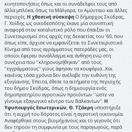
κινητοποιήσεις όπως και οι συνάδελφοι τους από
άλλα μπλόκα, όπως τα Μάλγαρα, το Αμύνταιο και άλλες
περιοχές.
Η χθεσινή σύσκεψη
Ο δήμαρχος Σκύδρας,
Γ. Χοίδης ως οικοδεσπότης έκανε μία συνοπτική
αναφορά στον καταλυτικό ρόλο που έπαιξαν οι
Συνεταιρισμοί στις αρχές της δεκαετίας του '60, που
όπως είπε, άρχισε να εμφανίζεται το Συνεταιριστικό
Κίνημα από τους αγράμματους πατεράδες μας, οι
οποίοι έφεραν συνάλλαγμα και άνθηση ενώ στη
συνέχεια που ''κληρονομήθηκαν'' από τους
''εγγράμματους'' γιους άφησαν τα κουφάρια…Και
κανένας τόσα χρόνια δεν ανέλαβε την ευθύνη της
εξυγίανσης. Έπειτα, έθεσε τα αιτήματα της περιοχής
του δήμου Σκύδρας, όπως η δημιουργία ενός
δημοπρατηρίου αγροτικών προϊόντων ''ώστε να
γίνουμε εξαγωγικό κέντρο των Βαλκανίων''.
Η
Υφυπουργός Εσωτερικών, Θ. Τζάκρη
υποστήριξε
ότι η αιχμή του δόρατος είναι η αγροτική οικονομία.
Αναφέρθηκε στους βιομήχανους και το γεγονός ότι
δεν τηρούν τη συμφωνία με τους παραγωγούς, παρά