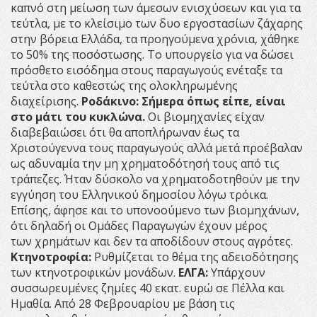
καπνό στη μείωση των άμεσων ενισχύσεων και για τα
τεύτλα, με το κλείσιμο των δυο εργοστασίων ζάχαρης
στην βόρεια Ελλάδα, τα προηγούμενα χρόνια, χάθηκε
το 50% της ποσόστωσης. Το υπουργείο για να δώσει
πρόσθετο εισόδημα στους παραγωγούς ενέταξε τα
τεύτλα στο καθεστώς της ολοκληρωμένης
διαχείρισης.
Ροδάκινο: Σήμερα όπως είπε, είναι
στο μάτι του κυκλώνα.
Οι βιομηχανίες είχαν
διαβεβαιώσει ότι θα αποπλήρωναν έως τα
Χριστούγεννα τους παραγωγούς αλλά μετά προέβαλαν
ως αδυναμία την μη χρηματοδότησή τους από τις
τράπεζες. Ήταν δύσκολο να χρηματοδοτηθούν με την
εγγύηση του Ελληνικού δημοσίου λόγω τρόικα.
Επίσης, άφησε και το υπονοούμενο των βιομηχάνων,
ότι δηλαδή οι Ομάδες Παραγωγών έχουν μέρος
των χρημάτων και δεν τα αποδίδουν στους αγρότες.
Κτηνοτροφία:
Ρυθμίζεται το θέμα της αδειοδότησης
των κτηνοτροφικών μονάδων.
ΕΛΓΑ:
Υπάρχουν
συσσωρευμένες ζημίες 40 εκατ. ευρώ σε Πέλλα και
Ημαθία. Από 28 Φεβρουαρίου με βάση τις