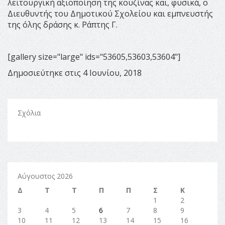
λειτουργική αξιοποίηση της κουζίνας και, φυσικά, ο
Διευθυντής του Δημοτικού Σχολείου και εμπνευστής
της όλης δράσης κ. Ράπτης Γ.
[gallery size="large" ids="53605,53603,53604"]
Δημοσιεύτηκε στις 4 Ιουνίου, 2018
Σχόλια
Αύγουστος 2026
Δ
Τ
Τ
Π
Π
Σ
Κ
1
2
3
4
5
6
7
8
9
10
11
12
13
14
15
16