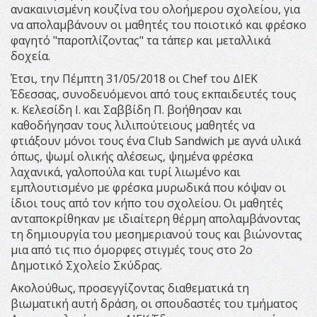
ανακαινισμένη κουζίνα του ολοήμερου σχολείου, για
να απολαμβάνουν οι μαθητές του ποιοτικό και φρέσκο
φαγητό "παροπλίζοντας" τα τάπερ και μεταλλικά
δοχεία.
Έτσι, την Πέμπτη 31/05/2018 οι Chef του ΔΙΕΚ
Έδεσσας, συνοδευόμενοι από τους εκπαιδευτές τους
κ. Κελεσίδη Ι. και Σαββίδη Π. βοήθησαν και
καθοδήγησαν τους λιλιπούτειους μαθητές να
φτιάξουν μόνοι τους ένα Club Sandwich με αγνά υλικά
όπως, ψωμί ολικής αλέσεως, ψημένα φρέσκα
λαχανικά, γαλοπούλα και τυρί λιωμένο και
εμπλουτισμένο με φρέσκα μυρωδικά που κόψαν οι
ίδιοι τους από τον κήπο του σχολείου. Οι μαθητές
ανταποκρίθηκαν με ιδιαίτερη θέρμη απολαμβάνοντας
τη δημιουργία του μεσημεριανού τους και βιώνοντας
μια από τις πιο όμορφες στιγμές τους στο 2ο
Δημοτικό Σχολείο Σκύδρας.
Ακολούθως, προσεγγίζοντας διαθεματικά τη
βιωματική αυτή δράση, οι σπουδαστές του τμήματος