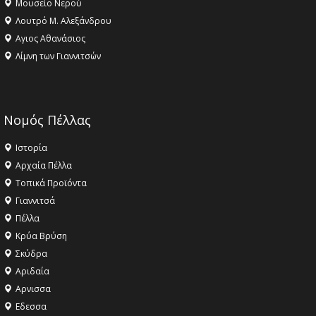
Μουσείο Νερού
Λουτρό Μ. Αλεξάνδρου
Αγιος Αθανάσιος
Λίμνη των Γιαννιτσών
Νομός Πέλλας
Ιστορία
Αρχαία Πέλλα
Τοπικά Προϊόντα
Γιαννιτσά
Πέλλα
Κρύα Βρύση
Σκύδρα
Αριδαία
Aρνισσα
Eδεσσα