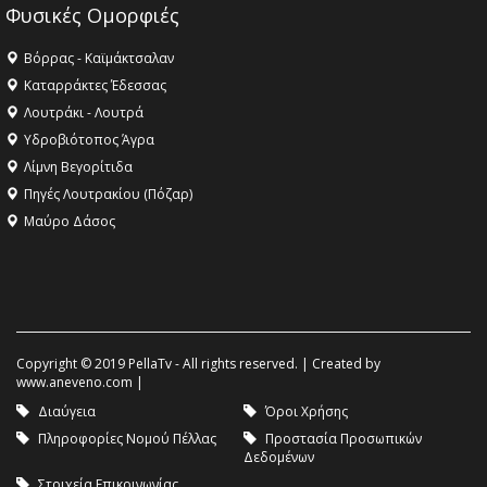
Φυσικές Ομορφιές
Βόρρας - Καϊμάκτσαλαν
Καταρράκτες Έδεσσας
Λουτράκι - Λουτρά
Υδροβιότοπος Άγρα
Λίμνη Βεγορίτιδα
Πηγές Λουτρακίου (Πόζαρ)
Μαύρο Δάσος
Copyright © 2019 PellaTv - All rights reserved. | Created by
www.aneveno.com
|
Διαύγεια
Όροι Χρήσης
Πληροφορίες Νομού Πέλλας
Προστασία Προσωπικών
Δεδομένων
Στοιχεία Επικοινωνίας