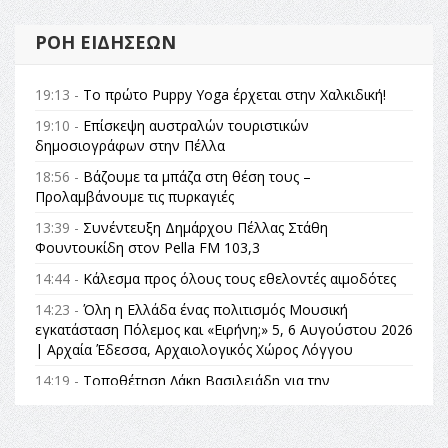
ΡΟΉ ΕΙΔΉΣΕΩΝ
19:13 -
Το πρώτο Puppy Yoga έρχεται στην Χαλκιδική!
19:10 -
Επίσκεψη αυστραλών τουριστικών
δημοσιογράφων στην Πέλλα
18:56 -
Βάζουμε τα μπάζα στη θέση τους –
Προλαμβάνουμε τις πυρκαγιές
13:39 -
Συνέντευξη Δημάρχου Πέλλας Στάθη
Φουντουκίδη στον Pella FM 103,3
14:44 -
Κάλεσμα προς όλους τους εθελοντές αιμοδότες
14:23 -
Όλη η Ελλάδα ένας πολιτισμός Μουσική
εγκατάσταση Πόλεμος και «Ειρήνη;» 5, 6 Αυγούστου 2026
| Αρχαία Έδεσσα, Αρχαιολογικός Χώρος Λόγγου
14:19 -
Τοποθέτηση Λάκη Βασιλειάδη για την
Αναθεώρηση του Συντάγματος: «Σε τέτοιες κορυφαίες
θεσμικές διαδικασίες υπάρχει μόνο η ευθύνη απέναντι
στις επόμενες γενιές»