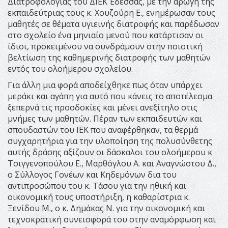
Διατροφολογίας του ΔΙΕΚ Έδεσσας, με την αρωγή της
εκπαιδεύτριας τους κ. Χουζούρη Ε., ενημέρωσαν τους
μαθητές σε θέματα υγιεινής διατροφής και παρέδωσαν
στο σχολείο ένα μηνιαίο μενού που κατάρτισαν οι
ίδιοι, προκειμένου να συνδράμουν στην ποιοτική
βελτίωση της καθημερινής διατροφής των μαθητών
εντός του ολοήμερου σχολείου.
Για άλλη μια φορά αποδείχθηκε πως όταν υπάρχει
μεράκι και αγάπη για αυτό που κάνεις το αποτέλεσμα
ξεπερνά τις προσδοκίες και μένει ανεξίτηλο στις
μνήμες των μαθητών. Πέραν των εκπαιδευτών και
σπουδαστών του ΙΕΚ που αναφέρθηκαν, τα θερμά
συγχαρητήρια για την υλοποίηση της πολυσύνθετης
αυτής δράσης αξίζουν οι δάσκαλοι του ολοήμερου κ
Τσιγγενοπούλου Ε., Μαρθόγλου Α. και Αναγνώστου Δ.,
ο Σύλλογος Γονέων και Κηδεμόνων δια του
αντιπροσώπου του κ. Τάσου για την ηθική και
οικονομική τους υποστήριξη, η καθαρίστρια κ.
Ξενίδου Μ., ο κ. Δημάκας Ν. για την οικονομική και
τεχνοκρατική συνεισφορά του στην αναμόρφωση και