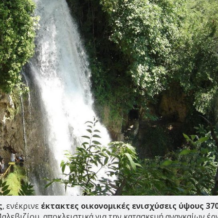
ς
, ενέκρινε
έκτακτες
οικονομικές ενισχύσεις ύψους 370
Μαλεβιζίου, αποκλειστικά για την κατασκευή αναγκαίων έ