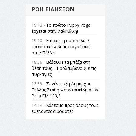
ΡΟΉ ΕΙΔΉΣΕΩΝ
19:13 -
Το πρώτο Puppy Yoga
έρχεται στην Χαλκιδική!
19:10 -
Επίσκεψη αυστραλών
τουριστικών δημοσιογράφων
στην Πέλλα
18:56 -
Βάζουμε τα μπάζα στη
θέση τους – Προλαμβάνουμε τις
πυρκαγιές
13:39 -
Συνέντευξη Δημάρχου
Πέλλας Στάθη Φουντουκίδη στον
Pella FM 103,3
14:44 -
Κάλεσμα προς όλους τους
εθελοντές αιμοδότες
14:23 -
Όλη η Ελλάδα ένας
πολιτισμός Μουσική
εγκατάσταση Πόλεμος και