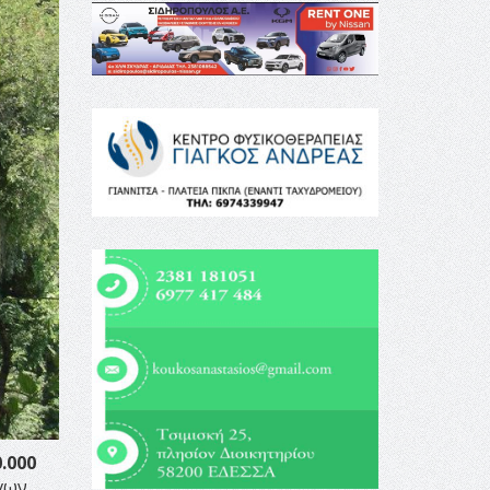
.000
ργων