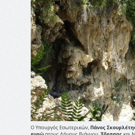
Ο Υπουργός Εσωτερικών,
Πάνος
Σκουρλέτη
ευρώ
στους Δήμους Βιάννου,
Έδεσσας
και 