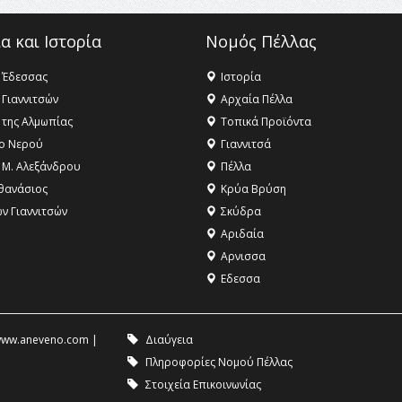
α και Ιστορία
Νομός Πέλλας
 Έδεσσας
Ιστορία
 Γιαννιτσών
Αρχαία Πέλλα
 της Αλμωπίας
Τοπικά Προϊόντα
ο Νερού
Γιαννιτσά
 Μ. Αλεξάνδρου
Πέλλα
θανάσιος
Κρύα Βρύση
ων Γιαννιτσών
Σκύδρα
Αριδαία
Aρνισσα
Eδεσσα
ww.aneveno.com
|
Διαύγεια
Πληροφορίες Νομού Πέλλας
Στοιχεία Επικοινωνίας