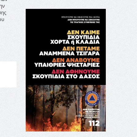
ην
σης
ου