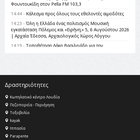
Φουντουκίδη στον Pella FM 103,3
14:44 -
Κάλεσμα προς όλους τους εθελοντές αιμοδότες
14:23 -
Όλη η Ελλάδα ένας πολιτισμός Μουσική
εγκατάσταση Πόλεμος και «Ειρήνη;» 5, 6 Αυγούστου 2026
| Αρχαία Έδεσσα, Αρχαιολογικός Χώρος Λόγγου
14:19 -
Τοποθέτηση Λάκη Βασιλειάδη για την
Αναθεώρηση του Συντάγματος: «Σε τέτοιες κορυφαίες
θεσμικές διαδικασίες υπάρχει μόνο η ευθύνη απέναντι
στις επόμενες γενιές»
16:35 -
Το πρόγραμμα του ΠΑΟΚ στον δεύτερο γύρο του
Champions League!
Δραστηριότητες
16:27 -
Όλυμπος: Εντάχθηκε στον Κατάλογο Παγκόσμιας
Κληρονομιάς της UNESCO – Ομόφωνη η απόφαση Ο
Κωπηλατικό κέντρο Λουδία
Όλυμπος αναγνωρίστηκε ως φυσικό και πολιτιστικό
Πεζοπορεία - Περιήγηση
αγαθό εξέχουσας οικουμενικής αξίας για την
Τοξοβολία
ανθρωπότητα
kayak
16:18 -
ΕΝΟΡΙΑΚΕΣ ΚΑΛΟΚΑΙΡΙΝΕΣ ΔΡΑΣΕΙΣ ΓΙΑ ΠΑΙΔΙΑ
Ιππασία
ΣΤΗΝ ΕΔΕΣΣΑ
Parapente