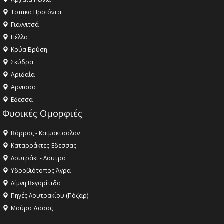
Τοπικά Προϊόντα
Γιαννιτσά
Πέλλα
Κρύα Βρύση
Σκύδρα
Αριδαία
Aρνισσα
Eδεσσα
Φυσικές Ομορφιές
Βόρρας - Καϊμάκτσαλαν
Καταρράκτες Έδεσσας
Λουτράκι - Λουτρά
Υδροβιότοπος Άγρα
Λίμνη Βεγορίτιδα
Πηγές Λουτρακίου (Πόζαρ)
Μαύρο Δάσος