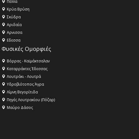
Πέλλα
Κρύα Βρύση
Σκύδρα
Αριδαία
Aρνισσα
Eδεσσα
Φυσικές Ομορφιές
Βόρρας - Καϊμάκτσαλαν
Καταρράκτες Έδεσσας
Λουτράκι - Λουτρά
Υδροβιότοπος Άγρα
Λίμνη Βεγορίτιδα
Πηγές Λουτρακίου (Πόζαρ)
Μαύρο Δάσος