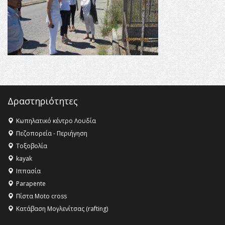
Κληρονομιάς της UNESCO – Ομόφωνη η απόφαση Ο
Όλυμπος αναγνωρίστηκε ως φυσικό και πολιτιστικό
αγαθό εξέχουσας οικουμενικής αξίας για την
ανθρωπότητα
16:18 -
ΕΝΟΡΙΑΚΕΣ ΚΑΛΟΚΑΙΡΙΝΕΣ ΔΡΑΣΕΙΣ ΓΙΑ ΠΑΙΔΙΑ
ΣΤΗΝ ΕΔΕΣΣΑ
Δραστηριότητες
Κωπηλατικό κέντρο Λουδία
Πεζοπορεία - Περιήγηση
Τοξοβολία
kayak
Ιππασία
Parapente
Πίστα Moto cross
Κατάβαση Μογλενίτσας (rafting)