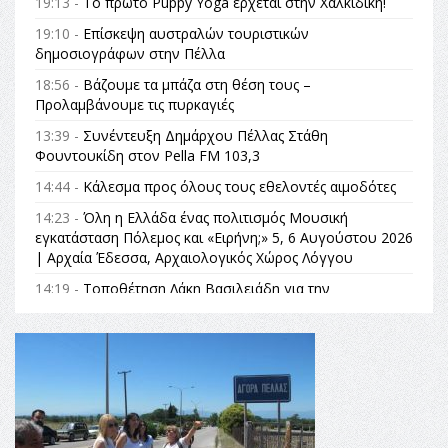
19:13 -
Το πρώτο Puppy Yoga έρχεται στην Χαλκιδική!
19:10 -
Επίσκεψη αυστραλών τουριστικών
δημοσιογράφων στην Πέλλα
18:56 -
Βάζουμε τα μπάζα στη θέση τους –
Προλαμβάνουμε τις πυρκαγιές
13:39 -
Συνέντευξη Δημάρχου Πέλλας Στάθη
Φουντουκίδη στον Pella FM 103,3
14:44 -
Κάλεσμα προς όλους τους εθελοντές αιμοδότες
14:23 -
Όλη η Ελλάδα ένας πολιτισμός Μουσική
εγκατάσταση Πόλεμος και «Ειρήνη;» 5, 6 Αυγούστου 2026
| Αρχαία Έδεσσα, Αρχαιολογικός Χώρος Λόγγου
14:19 -
Τοποθέτηση Λάκη Βασιλειάδη για την
Αναθεώρηση του Συντάγματος: «Σε τέτοιες κορυφαίες
θεσμικές διαδικασίες υπάρχει μόνο η ευθύνη απέναντι
στις επόμενες γενιές»
16:35 -
Το πρόγραμμα του ΠΑΟΚ στον δεύτερο γύρο του
Champions League!
16:27 -
Όλυμπος: Εντάχθηκε στον Κατάλογο Παγκόσμιας