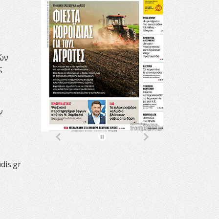
κών
ς
ν
dis.gr