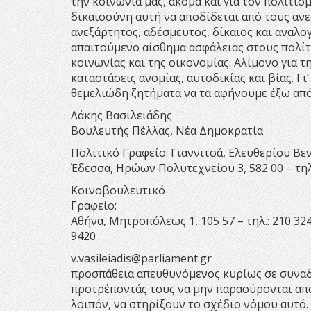
την κοινωνία μας, ακόμα και για τον πολιτισ
δικαιοσύνη αυτή να αποδίδεται από τους ανε
ανεξάρτητος, αδέσμευτος, δίκαιος και αναλ
απαιτούμενο αίσθημα ασφάλειας στους πολίτε
κοινωνίας και της οικονομίας. Αλίμονο για 
καταστάσεις ανομίας, αυτοδικίας και βίας. Γι
θεμελιώδη ζητήματα να τα αφήνουμε έξω από
Λάκης Βασιλειάδης
Βουλευτής Πέλλας, Νέα Δημοκρατία
Πολιτικό Γραφείο: Γιαννιτσά, Ελευθερίου Βενιζ
Έδεσσα, Ηρώων Πολυτεχνείου 3, 582 00 – τη
Κοινοβουλευτικό
Γραφείο:
Αθήνα, Mητροπόλεως 1, 105 57 – τηλ.: 210 324 
9420
v.vasileiadis@parliament.gr
προσπάθεια απευθυνόμενος κυρίως σε συναδ
προτρέποντάς τους να μην παρασύρονται από
λοιπόν, να στηρίξουν το σχέδιο νόμου αυτό.