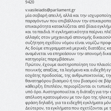
9420
v.vasileiadis@parliament.gr
μία σοβαρή απειλή, αλλά και την ισχυροποί
παραγόντων που επιβάλλουν την επικαιροπο
επικαιρότητα κατακλύζεται από βίαια εγκλή
και τα παιδιά. Η εγκληματικότητα παίρνει πλ
αλλαγές στον μηχανισμό απονομής δικαιοσύν
συζήτηση σχεδίου νόμου είναι νομίζω προφα
Ας δούμε επιγραμματικά μερικές διατάξεις κ
αναμένεται να επηρεάσουν την απονομή δικα
κατηγορίες παρεμβάσεων.
Πρώτον, έχουμε αυστηροποίηση του πλαισίο
ποινικής απαξίας, τα λεγόμενα και ειδεχθή ε
εσχάτης προδοσίας, της ανθρωποκτονίας, τη
θανατηφόρου βιασμού ή του βιασμού σε βάρ
κάθειρξη. Επιπλέον, περιορίζονται οι τυπι
υπό όρο. Αυστηροποιείται η διάταξη για την
απόλυση κρατουμένου με τον όρο της ηλεκτρ
φράση δηλαδή, για τα ειδεχθή εγκλήματα μόν
Δεύτερον, τα εγκλήματα που σχετίζονται με 