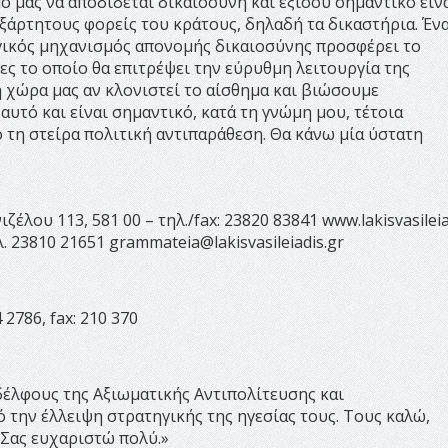
μό μας να αποδίδεται δικαιοσύνη και εξίσου σημαντικό είν
ξάρτητους φορείς του κράτους, δηλαδή τα δικαστήρια. Έν
ογικός μηχανισμός απονομής δικαιοσύνης προσφέρει το
ς το οποίο θα επιτρέψει την εύρυθμη λειτουργία της
τη χώρα μας αν κλονιστεί το αίσθημα και βιώσουμε
’ αυτό και είναι σημαντικό, κατά τη γνώμη μου, τέτοια
 τη στείρα πολιτική αντιπαράθεση. Θα κάνω μία ύστατη
έλου 113, 581 00 – τηλ./fax: 23820 83841 www.lakisvasileia
λ. 23810 21651
grammateia@lakisvasileiadis.gr
2786, fax: 210 370
έλφους της Αξιωματικής Αντιπολίτευσης και
 την έλλειψη στρατηγικής της ηγεσίας τους. Τους καλώ,
 Σας ευχαριστώ πολύ.»