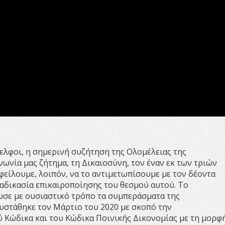
δελφοι, η σημερινή συζήτηση της Ολομέλειας της
νωνία μας ζήτημα, τη Δικαιοσύνη, τον έναν εκ των τριών
ίλουμε, λοιπόν, να το αντιμετωπίσουμε με τον δέοντα
ιαδικασία επικαιροποίησης του θεσμού αυτού. Το
σε με ουσιαστικό τρόπο τα συμπεράσματα της
υστάθηκε τον Μάρτιο του 2020 με σκοπό την
 Κώδικα και του Κώδικα Ποινικής Δικονομίας με τη μορφ