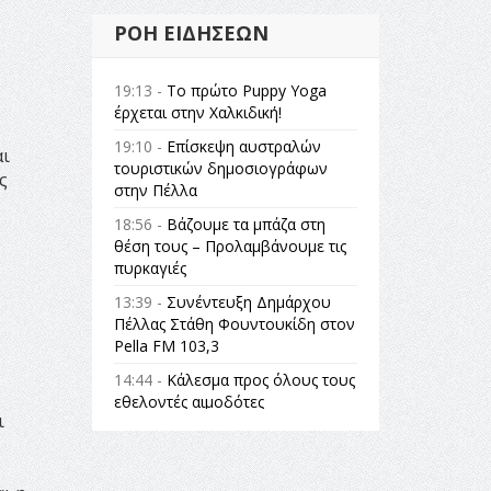
ΡΟΉ ΕΙΔΉΣΕΩΝ
,
19:13 -
Το πρώτο Puppy Yoga
έρχεται στην Χαλκιδική!
19:10 -
Επίσκεψη αυστραλών
αι
τουριστικών δημοσιογράφων
ς
στην Πέλλα
18:56 -
Βάζουμε τα μπάζα στη
θέση τους – Προλαμβάνουμε τις
πυρκαγιές
13:39 -
Συνέντευξη Δημάρχου
Πέλλας Στάθη Φουντουκίδη στον
Pella FM 103,3
14:44 -
Κάλεσμα προς όλους τους
εθελοντές αιμοδότες
ι
14:23 -
Όλη η Ελλάδα ένας
πολιτισμός Μουσική
εγκατάσταση Πόλεμος και