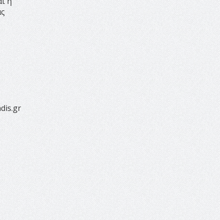
αι η
«Ειρήνη;» 5, 6 Αυγούστου 2026 |
ας
Αρχαία Έδεσσα, Αρχαιολογικός
Χώρος Λόγγου
14:19 -
Τοποθέτηση Λάκη
Βασιλειάδη για την Αναθεώρηση
του Συντάγματος: «Σε τέτοιες
κορυφαίες θεσμικές διαδικασίες
υπάρχει μόνο η ευθύνη απέναντι
στις επόμενες γενιές»
16:35 -
Το πρόγραμμα του ΠΑΟΚ
dis.gr
στον δεύτερο γύρο του
Champions League!
16:27 -
Όλυμπος: Εντάχθηκε στον
Κατάλογο Παγκόσμιας
Κληρονομιάς της UNESCO –
Ομόφωνη η απόφαση Ο
Όλυμπος αναγνωρίστηκε ως
φυσικό και πολιτιστικό αγαθό
εξέχουσας οικουμενικής αξίας για
την ανθρωπότητα