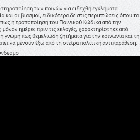
υστηροποίηση των ποινών για ειδεχθή εγκλήματα
 και οι βιασμοί, ειδικότερα δε στις περιπτώσεις όπου τα
ε πως η τροποποίηση του Ποινικού Κώδικα από την
ς μόνον ημέρες πριν τις εκλογές, χαρακτηρίστηκε από
τη γνώμη πως θεμελιώδη ζητήματα για την κοινωνία και τη
πει να μένουν έξω από τη στείρα πολιτική αντιπαράθεση.
σύνδεσμο