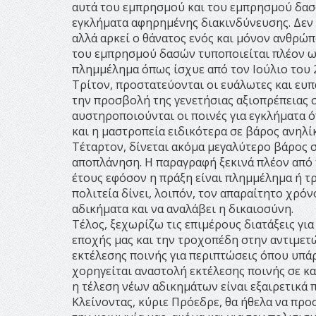
αυτά του εμπρησμού και του εμπρησμού δασ
εγκλήματα αφηρημένης διακινδύνευσης. Δεν
αλλά αρκεί ο θάνατος ενός και μόνον ανθρώπ
του εμπρησμού δασών τυποποιείται πλέον ω
πλημμέλημα όπως ίσχυε από τον Ιούλιο του 
Τρίτον, προστατεύονται οι ευάλωτες και ευπ
την προσβολή της γενετήσιας αξιοπρέπειας 
αυστηροποιούνται οι ποινές για εγκλήματα 
και η μαστροπεία ειδικότερα σε βάρος ανηλί
Τέταρτον, δίνεται ακόμα μεγαλύτερο βάρος σ
αποπλάνηση. Η παραγραφή ξεκινά πλέον από 
έτους εφόσον η πράξη είναι πλημμέλημα ή τ
πολιτεία δίνει, λοιπόν, τον απαραίτητο χρό
αδικήματα και να αναλάβει η δικαιοσύνη.
Τέλος, ξεχωρίζω τις επιμέρους διατάξεις γι
εποχής μας και την τροχοπέδη στην αντιμετ
εκτέλεσης ποινής για περιπτώσεις όπου υπά
χορηγείται αναστολή εκτέλεσης ποινής σε κα
η τέλεση νέων αδικημάτων είναι εξαιρετικά π
Κλείνοντας, κύριε Πρόεδρε, θα ήθελα να προσ