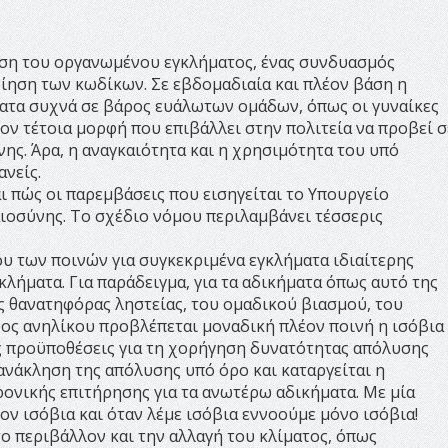
ηση του οργανωμένου εγκλήματος, ένας συνδυασμός
ίηση των κωδίκων. Σε εβδομαδιαία και πλέον βάση η
ματα συχνά σε βάρος ευάλωτων ομάδων, όπως οι γυναίκες
έον τέτοια μορφή που επιβάλλει στην πολιτεία να προβεί σ
ης. Άρα, η αναγκαιότητα και η χρησιμότητα του υπό
νείς.
αι πώς οι παρεμβάσεις που εισηγείται το Υπουργείο
ιοσύνης. Το σχέδιο νόμου περιλαμβάνει τέσσερις
υ των ποινών για συγκεκριμένα εγκλήματα ιδιαίτερης
γκλήματα. Για παράδειγμα, για τα αδικήματα όπως αυτό της
ς θανατηφόρας ληστείας, του ομαδικού βιασμού, του
ος ανηλίκου προβλέπεται μοναδική πλέον ποινή η ισόβια
κές προϋποθέσεις για τη χορήγηση δυνατότητας απόλυσης
 ανάκληση της απόλυσης υπό όρο και καταργείται η
ονικής επιτήρησης για τα ανωτέρω αδικήματα. Με μία
ον ισόβια και όταν λέμε ισόβια εννοούμε μόνο ισόβια!
το περιβάλλον και την αλλαγή του κλίματος, όπως