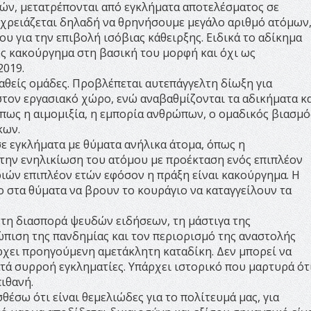
ών, μετατρέπονται από εγκλήματα αποτελέσματος σε
 χρειάζεται δηλαδή να θρηνήσουμε μεγάλο αριθμό ατόμων
ου για την επιβολή ισόβιας κάθειρξης. Ειδικά το αδίκημα
ς κακούργημα στη βασική του μορφή και όχι ως
2019.
αθείς ομάδες. Προβλέπεται αυτεπάγγελτη δίωξη για
στον εργασιακό χώρο, ενώ αναβαθμίζονται τα αδικήματα κ
όπως η αιμομιξία, η εμπορία ανθρώπων, ο ομαδικός βιασμό
κων.
ε εγκλήματα με θύματα ανήλικα άτομα, όπως η
την ενηλικίωση του ατόμου με προέκταση ενός επιπλέον
ριών επιπλέον ετών εφόσον η πράξη είναι κακούργημα. Η
νο στα θύματα να βρουν το κουράγιο να καταγγείλουν τα
α τη διασπορά ψευδών ειδήσεων, τη μάστιγα της
ώπιση της πανδημίας και τον περιορισμό της αναστολής
ρχει προηγούμενη αμετάκλητη καταδίκη. Δεν μπορεί να
τά συρροή εγκληματίες. Υπάρχει ιστορικό που μαρτυρά ότ
ιθανή.
θέσω ότι είναι θεμελιώδες για το πολίτευμά μας, για