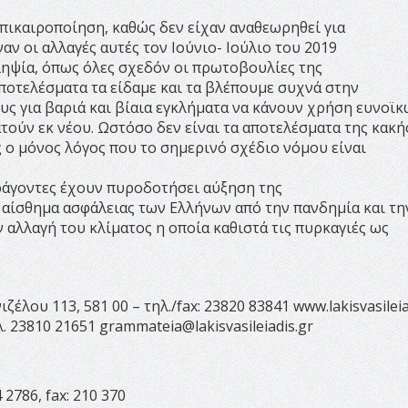
 επικαιροποίηση, καθώς δεν είχαν αναθεωρηθεί για
ναν οι αλλαγές αυτές τον Ιούνιο- Ιούλιο του 2019
ηψία, όπως όλες σχεδόν οι πρωτοβουλίες της
οτελέσματα τα είδαμε και τα βλέπουμε συχνά στην
υς για βαριά και βίαια εγκλήματα να κάνουν χρήση ευνοϊ
ατούν εκ νέου. Ωστόσο δεν είναι τα αποτελέσματα της κακή
ο μόνος λόγος που το σημερινό σχέδιο νόμου είναι
αράγοντες έχουν πυροδοτήσει αύξηση της
ο αίσθημα ασφάλειας των Ελλήνων από την πανδημία και τη
αλλαγή του κλίματος η οποία καθιστά τις πυρκαγιές ως
έλου 113, 581 00 – τηλ./fax: 23820 83841 www.lakisvasileia
λ. 23810 21651
grammateia@lakisvasileiadis.gr
2786, fax: 210 370