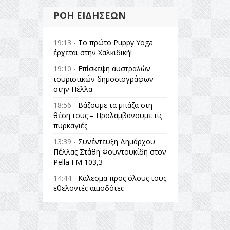
ΡΟΉ ΕΙΔΉΣΕΩΝ
19:13 -
Το πρώτο Puppy Yoga
έρχεται στην Χαλκιδική!
19:10 -
Επίσκεψη αυστραλών
τουριστικών δημοσιογράφων
στην Πέλλα
18:56 -
Βάζουμε τα μπάζα στη
θέση τους – Προλαμβάνουμε τις
πυρκαγιές
13:39 -
Συνέντευξη Δημάρχου
Πέλλας Στάθη Φουντουκίδη στον
Pella FM 103,3
14:44 -
Κάλεσμα προς όλους τους
εθελοντές αιμοδότες
14:23 -
Όλη η Ελλάδα ένας
πολιτισμός Μουσική
εγκατάσταση Πόλεμος και