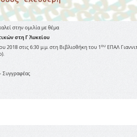
αλεί στην ομιλία με θέμα
κών στη Γ΄ Λυκείου
ου
υ 2018 στις 6:30 μ.μ. στη Βιβλιοθήκη του 1
ΕΠΑΛ Γιαννι
).
– Συγγραφέας