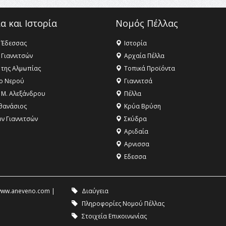
α και Ιστορία
Νομός Πέλλας
 Έδεσσας
Ιστορία
 Γιαννιτσών
Αρχαία Πέλλα
 της Αλμωπίας
Τοπικά Προϊόντα
ο Νερού
Γιαννιτσά
 Μ. Αλεξάνδρου
Πέλλα
θανάσιος
Κρύα Βρύση
ων Γιαννιτσών
Σκύδρα
Αριδαία
Aρνισσα
Eδεσσα
ww.aneveno.com
|
Διαύγεια
Πληροφορίες Νομού Πέλλας
Στοιχεία Επικοινωνίας