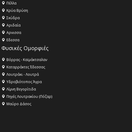
Πέλλα
Κρύα Βρύση
Σκύδρα
Αριδαία
Aρνισσα
Eδεσσα
Φυσικές Ομορφιές
Βόρρας - Καϊμάκτσαλαν
Καταρράκτες Έδεσσας
Λουτράκι - Λουτρά
Υδροβιότοπος Άγρα
Λίμνη Βεγορίτιδα
Πηγές Λουτρακίου (Πόζαρ)
Μαύρο Δάσος