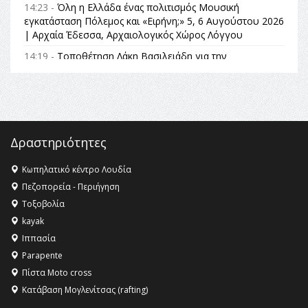
14:23 -
Όλη η Ελλάδα ένας πολιτισμός Μουσική
εγκατάσταση Πόλεμος και «Ειρήνη;» 5, 6 Αυγούστου 2026
| Αρχαία Έδεσσα, Αρχαιολογικός Χώρος Λόγγου
14:19 -
Τοποθέτηση Λάκη Βασιλειάδη για την
Αναθεώρηση του Συντάγματος: «Σε τέτοιες κορυφαίες
θεσμικές διαδικασίες υπάρχει μόνο η ευθύνη απέναντι
στις επόμενες γενιές»
16:35 -
Το πρόγραμμα του ΠΑΟΚ στον δεύτερο γύρο του
Champions League!
Δραστηριότητες
16:27 -
Όλυμπος: Εντάχθηκε στον Κατάλογο Παγκόσμιας
Κληρονομιάς της UNESCO – Ομόφωνη η απόφαση Ο
Κωπηλατικό κέντρο Λουδία
Όλυμπος αναγνωρίστηκε ως φυσικό και πολιτιστικό
Πεζοπορεία - Περιήγηση
αγαθό εξέχουσας οικουμενικής αξίας για την
Τοξοβολία
ανθρωπότητα
kayak
16:18 -
ΕΝΟΡΙΑΚΕΣ ΚΑΛΟΚΑΙΡΙΝΕΣ ΔΡΑΣΕΙΣ ΓΙΑ ΠΑΙΔΙΑ
Ιππασία
ΣΤΗΝ ΕΔΕΣΣΑ
Parapente
Πίστα Moto cross
Κατάβαση Μογλενίτσας (rafting)