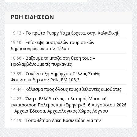
ΡΟΉ ΕΙΔΉΣΕΩΝ
19:13 -
Το πρώτο Puppy Yoga έρχεται στην Χαλκιδική!
19:10 -
Επίσκεψη αυστραλών τουριστικών
δημοσιογράφων στην Πέλλα
18:56 -
Βάζουμε τα μπάζα στη θέση τους –
Προλαμβάνουμε τις πυρκαγιές
13:39 -
Συνέντευξη Δημάρχου Πέλλας Στάθη
Φουντουκίδη στον Pella FM 103,3
14:44 -
Κάλεσμα προς όλους τους εθελοντές αιμοδότες
14:23 -
Όλη η Ελλάδα ένας πολιτισμός Μουσική
εγκατάσταση Πόλεμος και «Ειρήνη;» 5, 6 Αυγούστου 2026
| Αρχαία Έδεσσα, Αρχαιολογικός Χώρος Λόγγου
14:19 -
Τοποθέτηση Λάκη Βασιλειάδη για την
Αναθεώρηση του Συντάγματος: «Σε τέτοιες κορυφαίες
θεσμικές διαδικασίες υπάρχει μόνο η ευθύνη απέναντι