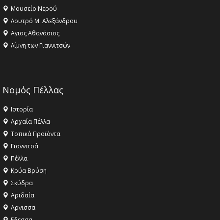
Μουσείο Νερού
Λουτρό Μ. Αλεξάνδρου
Αγιος Αθανάσιος
Λίμνη των Γιαννιτσών
Νομός Πέλλας
Ιστορία
Αρχαία Πέλλα
Τοπικά Προϊόντα
Γιαννιτσά
Πέλλα
Κρύα Βρύση
Σκύδρα
Αριδαία
Aρνισσα
Eδεσσα