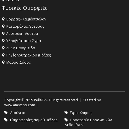
Φυσικές Ομορφιές
Βόρρας - Καϊμάκτσαλαν
Καταρράκτες Έδεσσας
Λουτράκι - Λουτρά
Υδροβιότοπος Άγρα
Λίμνη Βεγορίτιδα
Πηγές Λουτρακίου (Πόζαρ)
Μαύρο Δάσος
Copyright © 2019 PellaTv - All rights reserved. | Created by
www.aneveno.com
|
Διαύγεια
Όροι Χρήσης
Πληροφορίες Νομού Πέλλας
Προστασία Προσωπικών
Δεδομένων