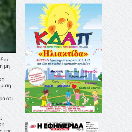
άδιο
η μη
ση,
θμιση
ρά ότι
ι
ση
ο της