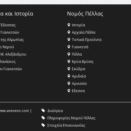
α και Ιστορία
Νομός Πέλλας
 Έδεσσας
Ιστορία
 Γιαννιτσών
Αρχαία Πέλλα
 της Αλμωπίας
Τοπικά Προϊόντα
ο Νερού
Γιαννιτσά
 Μ. Αλεξάνδρου
Πέλλα
θανάσιος
Κρύα Βρύση
ων Γιαννιτσών
Σκύδρα
Αριδαία
Aρνισσα
Eδεσσα
ww.aneveno.com
|
Διαύγεια
Πληροφορίες Νομού Πέλλας
Στοιχεία Επικοινωνίας