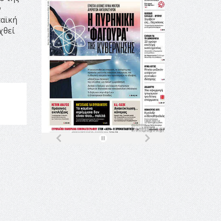
ν
παϊκή
χθεί