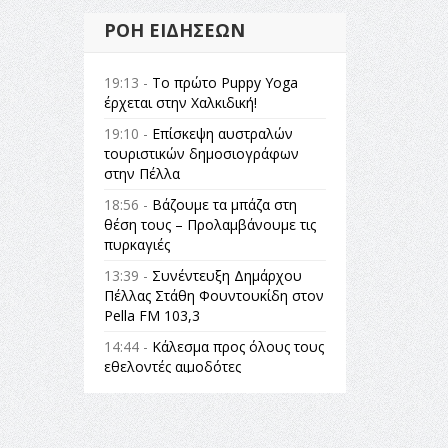
ΡΟΉ ΕΙΔΉΣΕΩΝ
19:13 -
Το πρώτο Puppy Yoga
έρχεται στην Χαλκιδική!
19:10 -
Επίσκεψη αυστραλών
τουριστικών δημοσιογράφων
στην Πέλλα
18:56 -
Βάζουμε τα μπάζα στη
θέση τους – Προλαμβάνουμε τις
πυρκαγιές
13:39 -
Συνέντευξη Δημάρχου
Πέλλας Στάθη Φουντουκίδη στον
Pella FM 103,3
14:44 -
Κάλεσμα προς όλους τους
εθελοντές αιμοδότες
14:23 -
Όλη η Ελλάδα ένας
πολιτισμός Μουσική
εγκατάσταση Πόλεμος και