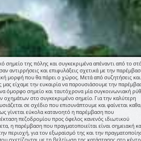
ικό σημείο της πόλης και συγκεκριμένα απέναντι από το στ
σαν αντιρρήσεις και επιφυλάξεις σχετικά με την παρέμβασ
ική μορφή που θα πάρει ο χώρος. Μετά από συζητήσεις και
 μας είχαμε την ευκαιρία να παρουσιάσουμε την παρέμβα
 ένα όμορφο σημείο και ταυτόχρονα μία συγκοινωνιακή ρύ
ν οχημάτων στο συγκεκριμένο σημείο. Για την καλύτερη
ιάζεται σε σχέδιο που επισυνάπτουμε και φαίνεται καθα
πως γίνεται εύκολα κατανοητό η παρέμβαση που
επέκταση πεζοδρομίου προς όφελος κανενός ιδιωτικού
ετα, η παρέμβαση που πραγματοποιείται είναι σημειακή κα
ν περιοχή, για τον εξωραϊσμό της και την πραγματοποίη
υ σχετίζονται με τη βελτίωση της κατάστασης στο κέντρ