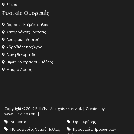
Eδεσσα
Φυσικές Ομορφιές
Βόρρας - Καϊμάκτσαλαν
Καταρράκτες Έδεσσας
Λουτράκι - Λουτρά
Υδροβιότοπος Άγρα
Λίμνη Βεγορίτιδα
Πηγές Λουτρακίου (Πόζαρ)
Μαύρο Δάσος
Copyright © 2019 PellaTv - All rights reserved. | Created by
www.aneveno.com
|
Διαύγεια
Όροι Χρήσης
Πληροφορίες Νομού Πέλλας
Προστασία Προσωπικών