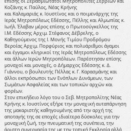
επίσης οι Σεβασμιώτατοι Μητροπολίτες Σερβίων και
Κοζάνης κ. Παύλος, Νέας Κρήνης
και Καλαμαριάς κ. Ιουστίνος και ο ποιμενάρχης της
Ιεράς Μητροπόλεως Εδέσσης, Πέλλης και Αλμωπίας κ.
Ιωήλ. Έλαβαν μέρος επίσης ο Πρωτοσύγκελλος της
Ι.Μ. Εδέσσης Αρχιμ. Στέφανος Δέβρελης, ο
Καθηγούμενος της Ι. Μονής Τιμίου Προδρόμου
Βεροίας Αρχιμ. Πορφύριος και πολυάριθμοι άγαμοι
και έγγαμοι κληρικοί της Ιεράς Μητροπόλεως Εδέσσης
και άλλων Ιερών Μητροπόλεων. Παρέστησαν επίσης
μοναχοί και μοναχές, ο Δήμαρχος Εδέσσης κ. Δ.
Γιάννου, ο βουλευτής Πέλλας κ. Γ. Καρασμάνης και
άλλοι εκπρόσωποι των Ενόπλων Δυνάμεων, των
Σωμάτων Ασφαλείας και των τοπικών αρχών και
φορέων.
Στον επικήδειο λόγο του ο Σεβ. Μητροπολίτης Νέας
Κρήνης κ. Ιουστίνος εξήρε την μοναχική αυταπάρνηση
της μακαριστής καθηγουμένης από την αρχή της
αποταγής της σε εποχές ιδιαίτερα δύσκολες για την
μοναχική ζωή, την πνευματική της συνέπεια, την
άριστη συνεργασία της με την τοπική Εκκλησία αλλά