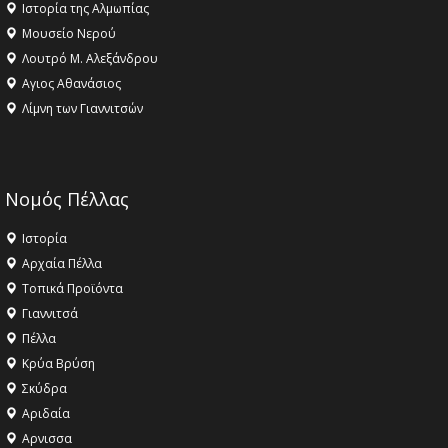
Ιστορία της Αλμωπίας
Μουσείο Νερού
Λουτρό Μ. Αλεξάνδρου
Αγιος Αθανάσιος
Λίμνη των Γιαννιτσών
Νομός Πέλλας
Ιστορία
Αρχαία Πέλλα
Τοπικά Προϊόντα
Γιαννιτσά
Πέλλα
Κρύα Βρύση
Σκύδρα
Αριδαία
Aρνισσα