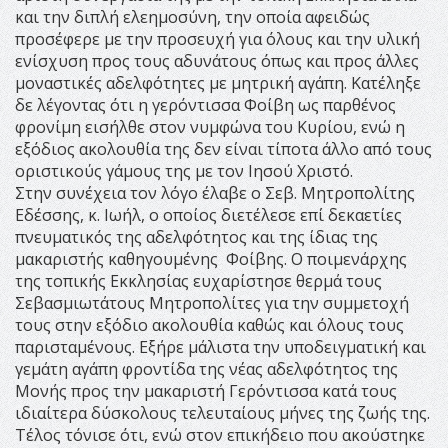
και την διπλή ελεημοσύνη, την οποία αφειδώς
προσέφερε με την προσευχή για όλους και την υλική
ενίσχυση προς τους αδυνάτους όπως και προς άλλες
μοναστικές αδελφότητες με μητρική αγάπη. Κατέληξε
δε λέγοντας ότι η γερόντισσα Φοίβη ως παρθένος
φρονίμη εισήλθε στον νυμφώνα του Κυρίου, ενώ η
εξόδιος ακολουθία της δεν είναι τίποτα άλλο από τους
οριστικούς γάμους της με τον Ιησού Χριστό.
Στην συνέχεια τον λόγο έλαβε ο Σεβ. Μητροπολίτης
Εδέσσης, κ. Ιωήλ, ο οποίος διετέλεσε επί δεκαετίες
πνευματικός της αδελφότητος και της ίδιας της
μακαριστής καθηγουμένης Φοίβης. Ο ποιμενάρχης
της τοπικής Εκκλησίας ευχαρίστησε θερμά τους
Σεβασμιωτάτους Μητροπολίτες για την συμμετοχή
τους στην εξόδιο ακολουθία καθώς και όλους τους
παρισταμένους. Εξήρε μάλιστα την υποδειγματική και
γεμάτη αγάπη φροντίδα της νέας αδελφότητος της
Μονής προς την μακαριστή Γερόντισσα κατά τους
ιδιαίτερα δύσκολους τελευταίους μήνες της ζωής της.
Τέλος τόνισε ότι, ενώ στον επικήδειο που ακούστηκε