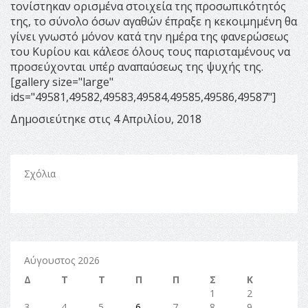
τονίστηκαν ορισμένα στοιχεία της προσωπικότητός
της, το σύνολο όσων αγαθών έπραξε η κεκοιμημένη θα
γίνει γνωστό μόνον κατά την ημέρα της φανερώσεως
του Κυρίου και κάλεσε όλους τους παρισταμένους να
προσεύχονται υπέρ αναπαύσεως της ψυχής της.
[gallery size="large"
ids="49581,49582,49583,49584,49585,49586,49587"]
Δημοσιεύτηκε στις 4 Απριλίου, 2018
Σχόλια
Αύγουστος 2026
Δ
Τ
Τ
Π
Π
Σ
Κ
1
2
3
4
5
6
7
8
9