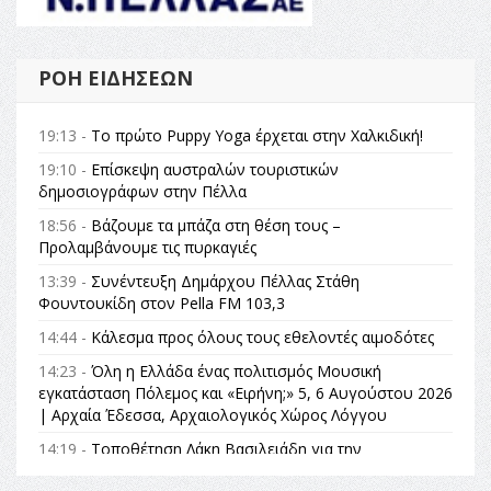
ΡΟΉ ΕΙΔΉΣΕΩΝ
19:13 -
Το πρώτο Puppy Yoga έρχεται στην Χαλκιδική!
19:10 -
Επίσκεψη αυστραλών τουριστικών
δημοσιογράφων στην Πέλλα
18:56 -
Βάζουμε τα μπάζα στη θέση τους –
Προλαμβάνουμε τις πυρκαγιές
13:39 -
Συνέντευξη Δημάρχου Πέλλας Στάθη
Φουντουκίδη στον Pella FM 103,3
14:44 -
Κάλεσμα προς όλους τους εθελοντές αιμοδότες
14:23 -
Όλη η Ελλάδα ένας πολιτισμός Μουσική
εγκατάσταση Πόλεμος και «Ειρήνη;» 5, 6 Αυγούστου 2026
| Αρχαία Έδεσσα, Αρχαιολογικός Χώρος Λόγγου
14:19 -
Τοποθέτηση Λάκη Βασιλειάδη για την
Αναθεώρηση του Συντάγματος: «Σε τέτοιες κορυφαίες