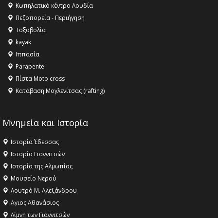
Κληρονομιάς της UNESCO – Ομόφωνη η απόφαση Ο
Κωπηλατικό κέντρο Λουδία
Όλυμπος αναγνωρίστηκε ως φυσικό και πολιτιστικό
Πεζοπορεία - Περιήγηση
αγαθό εξέχουσας οικουμενικής αξίας για την
Τοξοβολία
ανθρωπότητα
kayak
16:18 -
ΕΝΟΡΙΑΚΕΣ ΚΑΛΟΚΑΙΡΙΝΕΣ ΔΡΑΣΕΙΣ ΓΙΑ ΠΑΙΔΙΑ
Ιππασία
ΣΤΗΝ ΕΔΕΣΣΑ
Parapente
Πίστα Moto cross
Κατάβαση Μογλενίτσας (rafting)
Μνημεία και Ιστορία
Ιστορία Έδεσσας
Ιστορία Γιαννιτσών
Ιστορία της Αλμωπίας
Μουσείο Νερού
Λουτρό Μ. Αλεξάνδρου
Αγιος Αθανάσιος
Λίμνη των Γιαννιτσών