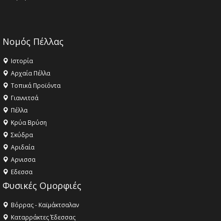
Νομός Πέλλας
Ιστορία
Αρχαία Πέλλα
Τοπικά Προϊόντα
Γιαννιτσά
Πέλλα
Κρύα Βρύση
Σκύδρα
Αριδαία
Aρνισσα
Eδεσσα
Φυσικές Ομορφιές
Βόρρας - Καϊμάκτσαλαν
Καταρράκτες Έδεσσας