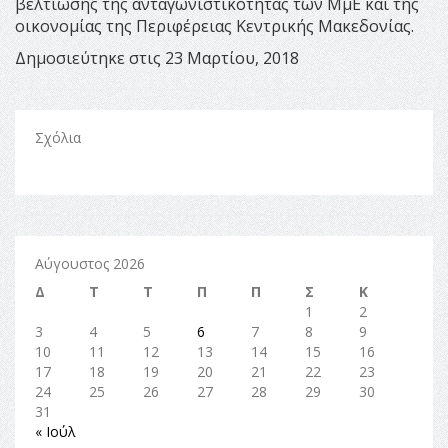
βελτίωσης της ανταγωνιστικότητας των ΜμΕ και της
οικονομίας της Περιφέρειας Κεντρικής Μακεδονίας.
Δημοσιεύτηκε στις 23 Μαρτίου, 2018
Σχόλια
Αύγουστος 2026
Δ
Τ
Τ
Π
Π
Σ
Κ
1
2
3
4
5
6
7
8
9
10
11
12
13
14
15
16
17
18
19
20
21
22
23
24
25
26
27
28
29
30
31
« Ιούλ