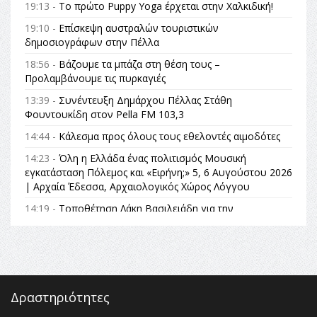
19:13 -
Το πρώτο Puppy Yoga έρχεται στην Χαλκιδική!
19:10 -
Επίσκεψη αυστραλών τουριστικών
δημοσιογράφων στην Πέλλα
18:56 -
Βάζουμε τα μπάζα στη θέση τους –
Προλαμβάνουμε τις πυρκαγιές
13:39 -
Συνέντευξη Δημάρχου Πέλλας Στάθη
Φουντουκίδη στον Pella FM 103,3
14:44 -
Κάλεσμα προς όλους τους εθελοντές αιμοδότες
14:23 -
Όλη η Ελλάδα ένας πολιτισμός Μουσική
εγκατάσταση Πόλεμος και «Ειρήνη;» 5, 6 Αυγούστου 2026
| Αρχαία Έδεσσα, Αρχαιολογικός Χώρος Λόγγου
14:19 -
Τοποθέτηση Λάκη Βασιλειάδη για την
Αναθεώρηση του Συντάγματος: «Σε τέτοιες κορυφαίες
θεσμικές διαδικασίες υπάρχει μόνο η ευθύνη απέναντι
στις επόμενες γενιές»
16:35 -
Το πρόγραμμα του ΠΑΟΚ στον δεύτερο γύρο του
Champions League!
Δραστηριότητες
16:27 -
Όλυμπος: Εντάχθηκε στον Κατάλογο Παγκόσμιας