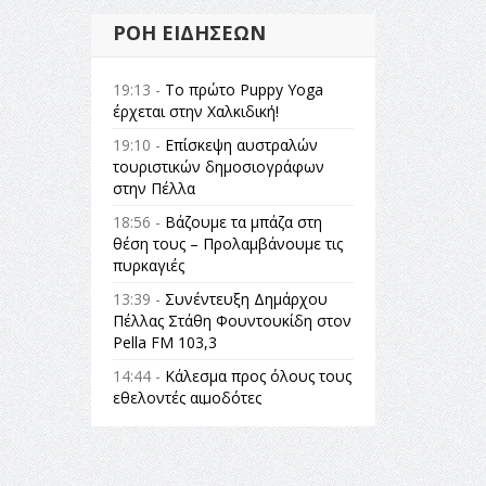
ΡΟΉ ΕΙΔΉΣΕΩΝ
19:13 -
Το πρώτο Puppy Yoga
έρχεται στην Χαλκιδική!
19:10 -
Επίσκεψη αυστραλών
τουριστικών δημοσιογράφων
στην Πέλλα
18:56 -
Βάζουμε τα μπάζα στη
θέση τους – Προλαμβάνουμε τις
πυρκαγιές
13:39 -
Συνέντευξη Δημάρχου
Πέλλας Στάθη Φουντουκίδη στον
Pella FM 103,3
14:44 -
Κάλεσμα προς όλους τους
εθελοντές αιμοδότες
14:23 -
Όλη η Ελλάδα ένας
πολιτισμός Μουσική
εγκατάσταση Πόλεμος και