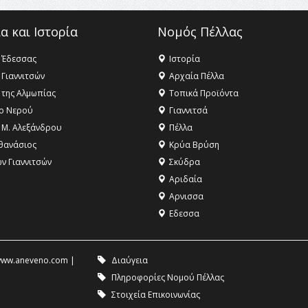
α και Ιστορία
Νομός Πέλλας
 Έδεσσας
Ιστορία
 Γιαννιτσών
Αρχαία Πέλλα
 της Αλμωπίας
Τοπικά Προϊόντα
ο Νερού
Γιαννιτσά
 Μ. Αλεξάνδρου
Πέλλα
θανάσιος
Κρύα Βρύση
ων Γιαννιτσών
Σκύδρα
Αριδαία
Aρνισσα
Eδεσσα
ww.aneveno.com
|
Διαύγεια
Πληροφορίες Νομού Πέλλας
Στοιχεία Επικοινωνίας